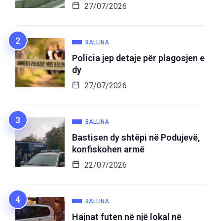
27/07/2026
BALLINA
Policia jep detaje për plagosjen e
dy
27/07/2026
BALLINA
Bastisen dy shtëpi në Podujevë,
konfiskohen armë
22/07/2026
BALLINA
Hajnat futen në një lokal në