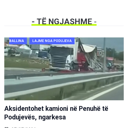
- TË NGJASHME
-
BALLINA
LAJME NGA PODUJEVA
Aksidentohet kamioni në Penuhë të
Podujevës, ngarkesa