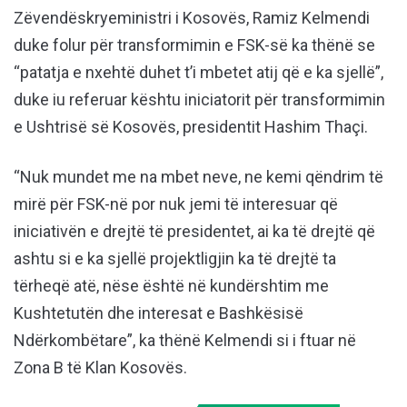
Zëvendëskryeministri i Kosovës, Ramiz Kelmendi
duke folur për transformimin e FSK-së ka thënë se
“patatja e nxehtë duhet t’i mbetet atij që e ka sjellë”,
duke iu referuar kështu iniciatorit për transformimin
e Ushtrisë së Kosovës, presidentit Hashim Thaçi.
“Nuk mundet me na mbet neve, ne kemi qëndrim të
mirë për FSK-në por nuk jemi të interesuar që
iniciativën e drejtë të presidentet, ai ka të drejtë që
ashtu si e ka sjellë projektligjin ka të drejtë ta
tërheqë atë, nëse është në kundërshtim me
Kushtetutën dhe interesat e Bashkësisë
Ndërkombëtare”, ka thënë Kelmendi si i ftuar në
Zona B të Klan Kosovës.