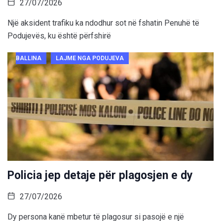
27/07/2026
Një aksident trafiku ka ndodhur sot në fshatin Penuhë të
Podujevës, ku është përfshirë
BALLINA
LAJME NGA PODUJEVA
Policia jep detaje për plagosjen e dy
27/07/2026
Dy persona kanë mbetur të plagosur si pasojë e një