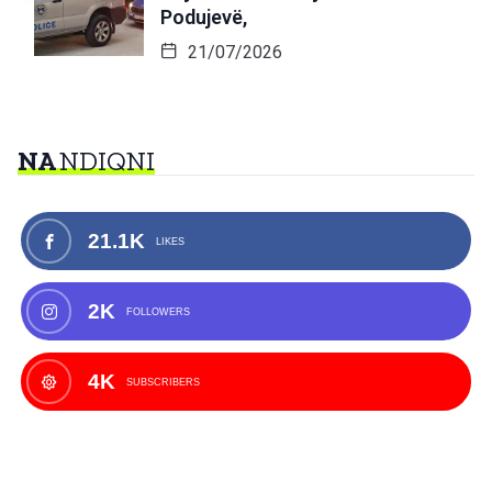
Podujevë,
21/07/2026
NA
NDIQNI
21.1K
LIKES
2K
FOLLOWERS
4K
SUBSCRIBERS