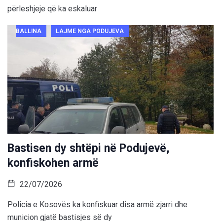
përleshjeje që ka eskaluar
BALLINA
LAJME NGA PODUJEVA
Bastisen dy shtëpi në Podujevë,
konfiskohen armë
22/07/2026
Policia e Kosovës ka konfiskuar disa armë zjarri dhe
municion gjatë bastisjes së dy