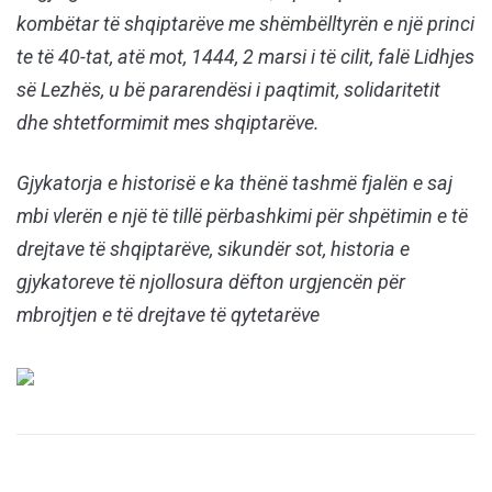
kombëtar të shqiptarëve me shëmbëlltyrën e një princi
te të 40-tat, atë mot, 1444, 2 marsi i të cilit, falë Lidhjes
së Lezhës, u bë pararendësi i paqtimit, solidaritetit
dhe shtetformimit mes shqiptarëve.
Gjykatorja e historisë e ka thënë tashmë fjalën e saj
mbi vlerën e një të tillë përbashkimi për shpëtimin e të
drejtave të shqiptarëve, sikundër sot, historia e
gjykatoreve të njollosura dëfton urgjencën për
mbrojtjen e të drejtave të qytetarëve