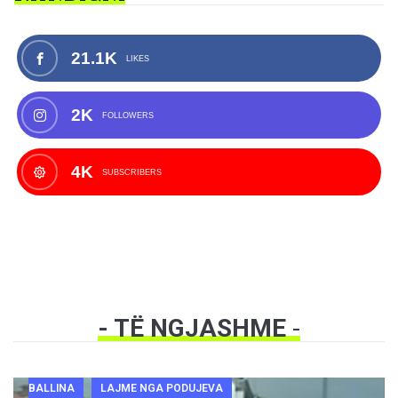
21.1K
LIKES
2K
FOLLOWERS
4K
SUBSCRIBERS
- TË NGJASHME
-
BALLINA
LAJME NGA PODUJEVA