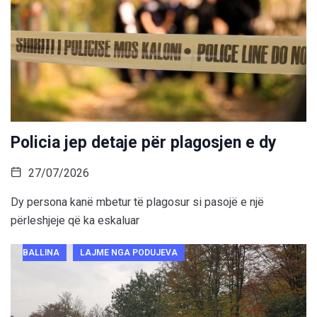
Policia jep detaje për plagosjen e dy
27/07/2026
Dy persona kanë mbetur të plagosur si pasojë e një
përleshjeje që ka eskaluar
BALLINA
LAJME NGA PODUJEVA