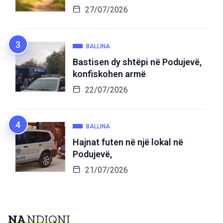
27/07/2026
BALLINA
Bastisen dy shtëpi në Podujevë,
konfiskohen armë
22/07/2026
BALLINA
Hajnat futen në një lokal në
Podujevë,
21/07/2026
NA
NDIQNI