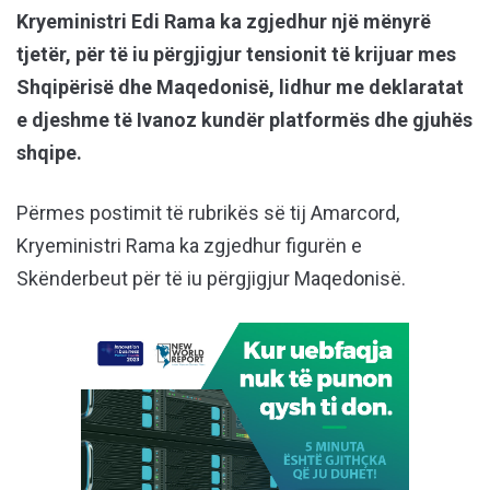
Kryeministri Edi Rama ka zgjedhur një mënyrë
tjetër, për të iu përgjigjur tensionit të krijuar mes
Shqipërisë dhe Maqedonisë, lidhur me deklaratat
e djeshme të Ivanoz kundër platformës dhe gjuhës
shqipe.
Përmes postimit të rubrikës së tij Amarcord,
Kryeministri Rama ka zgjedhur figurën e
Skënderbeut për të iu përgjigjur Maqedonisë.