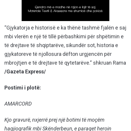
“Gjykatorja e historisë e ka thënë tashmë fjalën e saj
mbi vlerën e një të tillë përbashkimi për shpëtimin e
të drejtave të shqiptarëve, sikundër sot, historia e
gjykatoreve të njollosura dëfton urgjencën për
mbrojtjen e të drejtave të qytetarëve.” shkruan Rama
/Gazeta Express/
Postimi i plotë:
AMARCORD
Kjo gravurë, nxjerrë prej një botimi të moçëm
hagjiografik mbi Skënderbeun, e paraqet heroin