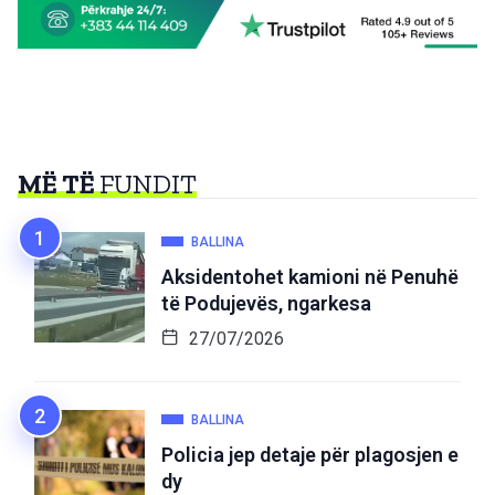
MË TË
FUNDIT
BALLINA
Aksidentohet kamioni në Penuhë
të Podujevës, ngarkesa
27/07/2026
BALLINA
Policia jep detaje për plagosjen e
dy