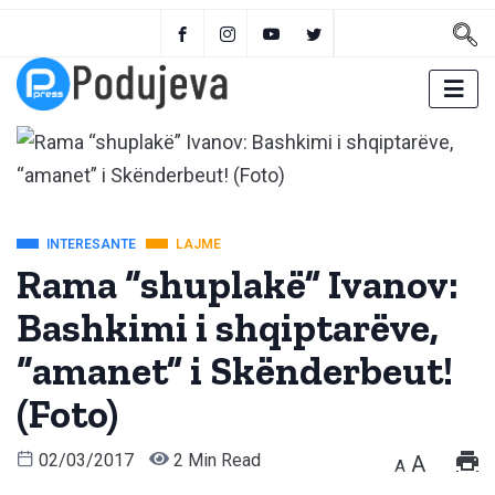
INTERESANTE
LAJME
Rama “shuplakë” Ivanov:
Bashkimi i shqiptarëve,
“amanet” i Skënderbeut!
(Foto)
02/03/2017
2 Min Read
A
A