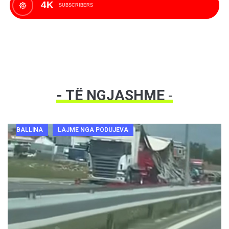
4K
SUBSCRIBERS
- TË NGJASHME
-
BALLINA
LAJME NGA PODUJEVA