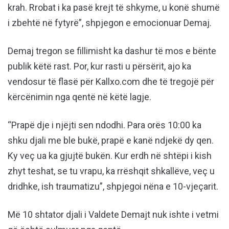
krah. Rrobat i ka pasë krejt të shkyme, u konë shumë
i zbehtë në fytyrë”, shpjegon e emocionuar Demaj.
Demaj tregon se fillimisht ka dashur të mos e bënte
publik këtë rast. Por, kur rasti u përsërit, ajo ka
vendosur të flasë për Kallxo.com dhe të tregojë për
kërcënimin nga qentë në këtë lagje.
“Prapë dje i njëjti sen ndodhi. Para orës 10:00 ka
shku djali me ble bukë, prapë e kanë ndjekë dy qen.
Ky veç ua ka gjujtë bukën. Kur erdh në shtëpi i kish
zhyt teshat, se tu vrapu, ka rrëshqit shkallëve, veç u
dridhke, ish traumatizu”, shpjegoi nëna e 10-vjeçarit.
Më 10 shtator djali i Valdete Demajt nuk ishte i vetmi