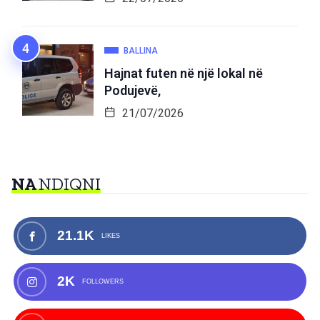
BALLINA
Hajnat futen në një lokal në
Podujevë,
21/07/2026
NA
NDIQNI
21.1K
LIKES
2K
FOLLOWERS