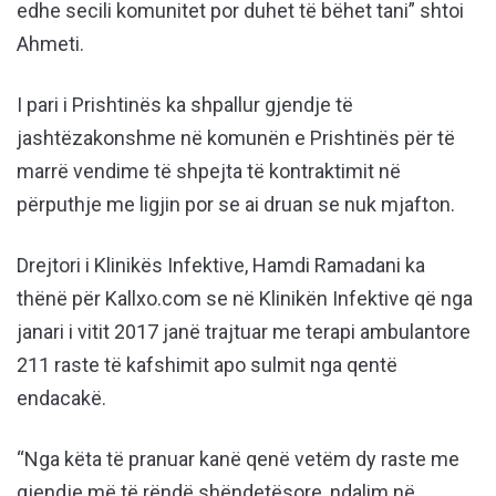
edhe secili komunitet por duhet të bëhet tani” shtoi
Ahmeti.
I pari i Prishtinës ka shpallur gjendje të
jashtëzakonshme në komunën e Prishtinës për të
marrë vendime të shpejta të kontraktimit në
përputhje me ligjin por se ai druan se nuk mjafton.
Drejtori i Klinikës Infektive, Hamdi Ramadani ka
thënë për Kallxo.com se në Klinikën Infektive që nga
janari i vitit 2017 janë trajtuar me terapi ambulantore
211 raste të kafshimit apo sulmit nga qentë
endacakë.
“Nga këta të pranuar kanë qenë vetëm dy raste me
gjendje më të rëndë shëndetësore, ndalim në