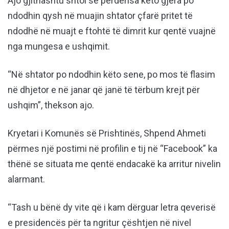
Ajo gjithashtu shtoi se përderisa këto gjëra po
ndodhin qysh në muajin shtator çfarë pritet të
ndodhë në muajt e ftohtë të dimrit kur qentë vuajnë
nga mungesa e ushqimit.
“Në shtator po ndodhin këto sene, po mos të flasim
në dhjetor e në janar që janë të tërbum krejt për
ushqim”, thekson ajo.
Kryetari i Komunës së Prishtinës, Shpend Ahmeti
përmes një postimi në profilin e tij në “Facebook” ka
thënë se situata me qentë endacakë ka arritur nivelin
alarmant.
“Tash u bënë dy vite që i kam dërguar letra qeverisë
e presidencës për ta ngritur çështjen në nivel