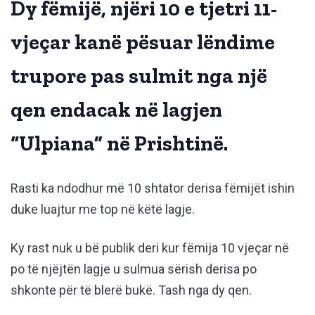
Dy fëmijë, njëri 10 e tjetri 11-
vjeçar kanë pësuar lëndime
trupore pas sulmit nga një
qen endacak në lagjen
“Ulpiana” në Prishtinë.
Rasti ka ndodhur më 10 shtator derisa fëmijët ishin
duke luajtur me top në këtë lagje.
Ky rast nuk u bë publik deri kur fëmija 10 vjeçar në
po të njëjtën lagje u sulmua sërish derisa po
shkonte për të blerë bukë. Tash nga dy qen.