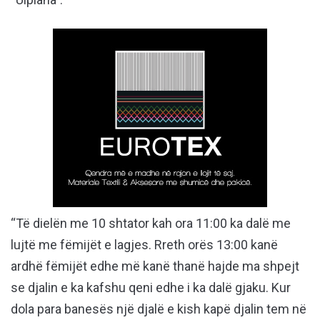
“Të dielën me 10 shtator kah ora 11:00 ka dalë me
lujtë me fëmijët e lagjes. Rreth orës 13:00 kanë
ardhë fëmijët edhe më kanë thanë hajde ma shpejt
se djalin e ka kafshu qeni edhe i ka dalë gjaku. Kur
dola para banesës një djalë e kish kapë djalin tem në