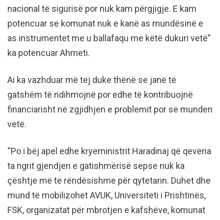
nacional të sigurisë por nuk kam përgjigje. E kam
potencuar se komunat nuk e kanë as mundësinë e
as instrumentet me u ballafaqu me këtë dukuri vetë”
ka potencuar Ahmeti.
Ai ka vazhduar më tej duke thënë se janë të
gatshëm të ndihmojnë por edhe të kontribuojnë
financiarisht në zgjidhjen e problemit por se munden
vetë.
“Po i bëj apel edhe kryeministrit Haradinaj që qeveria
ta ngrit gjendjen e gatishmërisë sepse nuk ka
çështje më të rëndësishme për qytetarin. Duhet dhe
mund të mobilizohet AVUK, Universiteti i Prishtinës,
FSK, organizatat për mbrotjen e kafshëve, komunat