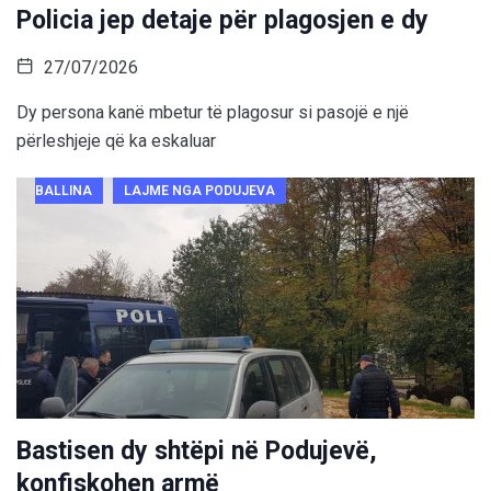
Policia jep detaje për plagosjen e dy
27/07/2026
Dy persona kanë mbetur të plagosur si pasojë e një
përleshjeje që ka eskaluar
BALLINA
LAJME NGA PODUJEVA
Bastisen dy shtëpi në Podujevë,
konfiskohen armë