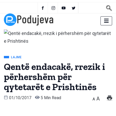
LAJME
Qentë endacakë, rrezik i
përhershëm për
qytetarët e Prishtinës
01/10/2017
5 Min Read
A
A