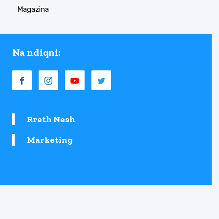
Magazina
Na ndiqni:
Rreth Nesh
Marketing