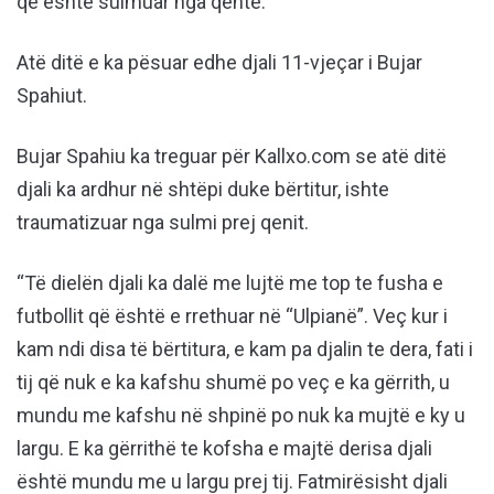
që është sulmuar nga qentë.
Atë ditë e ka pësuar edhe djali 11-vjeçar i Bujar
Spahiut.
Bujar Spahiu ka treguar për Kallxo.com se atë ditë
djali ka ardhur në shtëpi duke bërtitur, ishte
traumatizuar nga sulmi prej qenit.
“Të dielën djali ka dalë me lujtë me top te fusha e
futbollit që është e rrethuar në “Ulpianë”. Veç kur i
kam ndi disa të bërtitura, e kam pa djalin te dera, fati i
tij që nuk e ka kafshu shumë po veç e ka gërrith, u
mundu me kafshu në shpinë po nuk ka mujtë e ky u
largu. E ka gërrithë te kofsha e majtë derisa djali
është mundu me u largu prej tij. Fatmirësisht djali