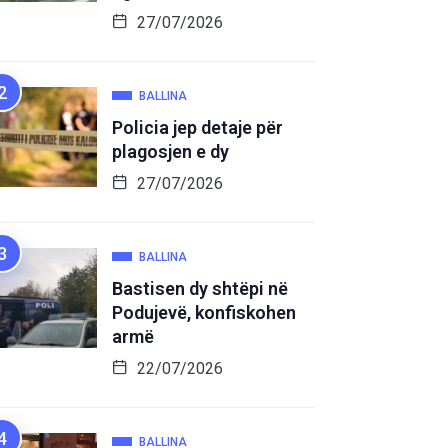
27/07/2026
BALLINA
Policia jep detaje për
plagosjen e dy
27/07/2026
BALLINA
Bastisen dy shtëpi në
Podujevë, konfiskohen
armë
22/07/2026
BALLINA