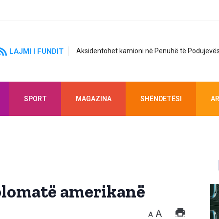
LAJMI I FUNDIT
Aksidentohet kamioni në Penuhë të Podujevës
SPORT
MAGAZINA
SHËNDETËSI
AR
iplomatë amerikanë
A
A