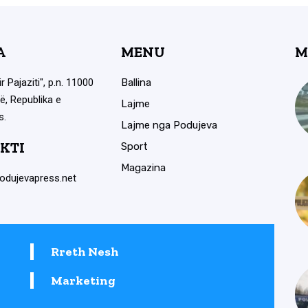
A
MENU
M
ir Pajaziti", p.n. 11000
Ballina
ë, Republika e
Lajme
s.
Lajme nga Podujeva
KTI
Sport
Magazina
odujevapress.net
Rreth Nesh
Marketing