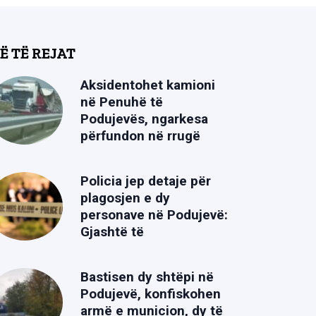
Ë TË REJAT
Aksidentohet kamioni
në Penuhë të
Podujevës, ngarkesa
përfundon në rrugë
Policia jep detaje për
plagosjen e dy
personave në Podujevë:
Gjashtë të
Bastisen dy shtëpi në
Podujevë, konfiskohen
armë e municion, dy të