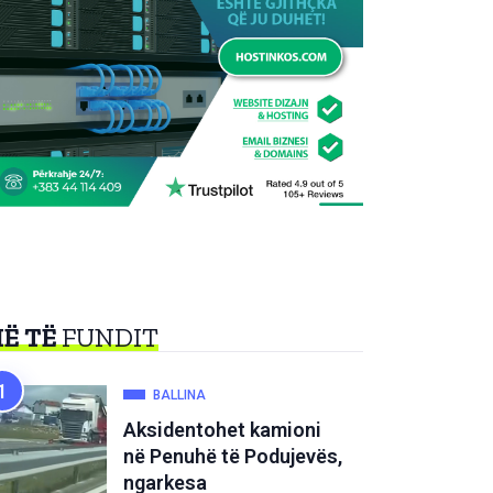
Ë TË
FUNDIT
BALLINA
Aksidentohet kamioni
në Penuhë të Podujevës,
ngarkesa