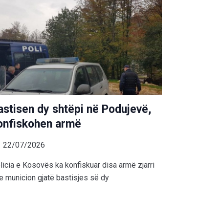
astisen dy shtëpi në Podujevë,
onfiskohen armë
22/07/2026
licia e Kosovës ka konfiskuar disa armë zjarri
e municion gjatë bastisjes së dy