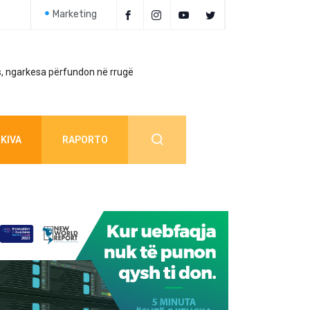
Marketing
, ngarkesa përfundon në rrugë
Policia jep detaj
KIVA
RAPORTO