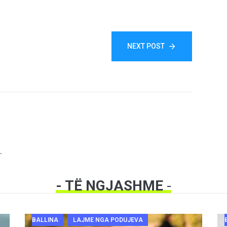
NEXT POST
.
- TË NGJASHME
-
BALLINA
LAJME NGA PODUJEVA