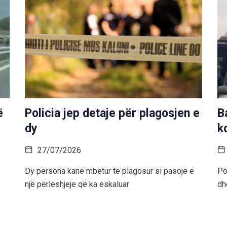
ë
Policia jep detaje për plagosjen e
B
dy
k
27/07/2026
Dy persona kanë mbetur të plagosur si pasojë e
Po
një përleshjeje që ka eskaluar
dh