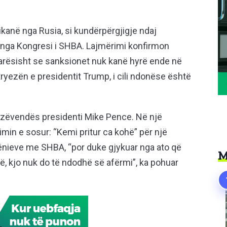
kanë nga Rusia, si kundërpërgjigje ndaj
nga Kongresi i SHBA. Lajmërimi konfirmon
arësisht se sanksionet nuk kanë hyrë ende në
ë tryezën e presidentit Trump, i cili ndonëse është
n zëvendës presidenti Mike Pence. Në një
urimin e sosur: “Kemi pritur ca kohë” për një
nieve me SHBA, “por duke gjykuar nga ato që
M
ë, kjo nuk do të ndodhë së afërmi”, ka pohuar