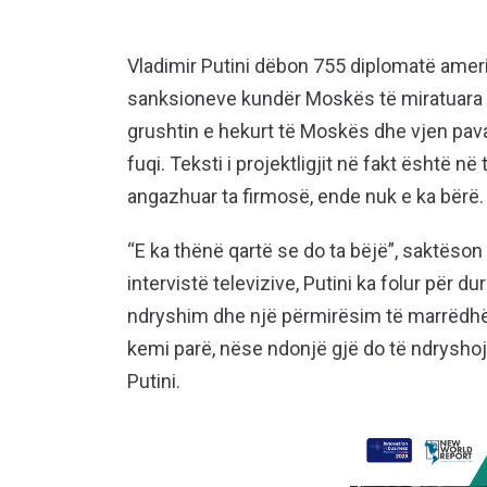
Vladimir Putini dëbon 755 diplomatë ameri
sanksioneve kundër Moskës të miratuara 
grushtin e hekurt të Moskës dhe vjen pav
fuqi. Teksti i projektligjit në fakt është n
angazhuar ta firmosë, ende nuk e ka bërë.
“E ka thënë qartë se do ta bëjë”, saktëso
intervistë televizive, Putini ka folur për d
ndryshim dhe një përmirësim të marrëdhë
kemi parë, nëse ndonjë gjë do të ndryshoj
Putini.