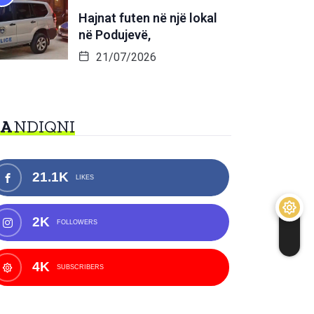
Hajnat futen në një lokal
në Podujevë,
21/07/2026
NA
NDIQNI
21.1K
LIKES
2K
FOLLOWERS
4K
SUBSCRIBERS