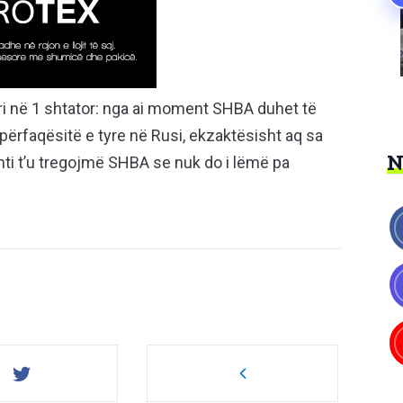
ri në 1 shtator: nga ai moment SHBA duhet të
rfaqësitë e tyre në Rusi, ekzaktësisht aq sa
ti t’u tregojmë SHBA se nuk do i lëmë pa