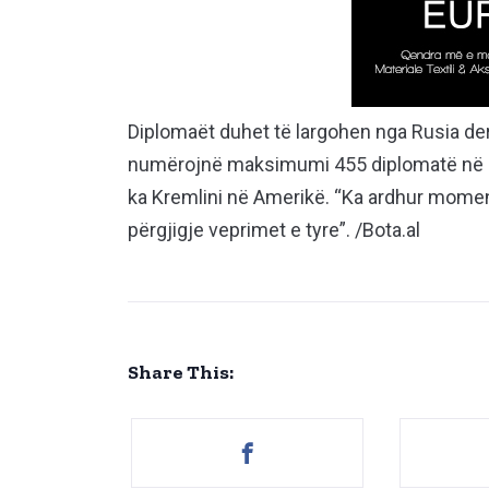
Diplomaët duhet të largohen nga Rusia de
numërojnë maksimumi 455 diplomatë në pë
ka Kremlini në Amerikë. “Ka ardhur momen
përgjigje veprimet e tyre”. /Bota.al
Share This: