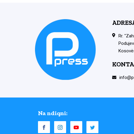
ADRES
Rr. "Zah
Podujev
Kosovë
KONTA
info@p
Na ndiqni: