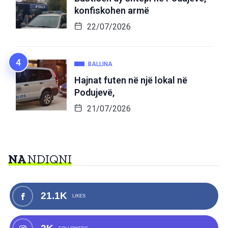
konfiskohen armë
22/07/2026
BALLINA
Hajnat futen në një lokal në
Podujevë,
21/07/2026
NA
NDIQNI
21.1K
LIKES