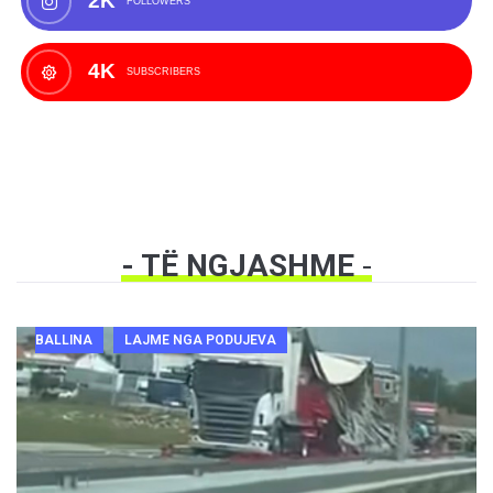
2K
FOLLOWERS
4K
SUBSCRIBERS
- TË NGJASHME
-
BALLINA
LAJME NGA PODUJEVA