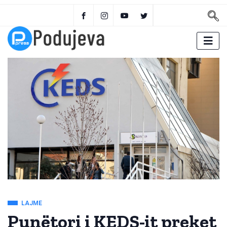
LAJME
Punëtori i KEDS-it preket