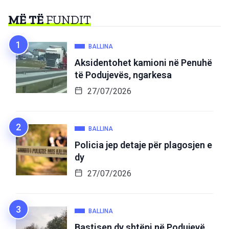
MË TË
FUNDIT
BALLINA
Aksidentohet kamioni në Penuhë
të Podujevës, ngarkesa
27/07/2026
BALLINA
Policia jep detaje për plagosjen e
dy
27/07/2026
BALLINA
Bastisen dy shtëpi në Podujevë,