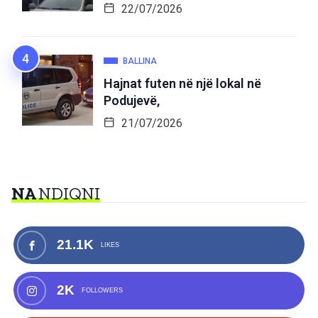
22/07/2026
BALLINA
Hajnat futen në një lokal në
Podujevë,
21/07/2026
NA
NDIQNI
21.1K
LIKES
2K
FOLLOWERS