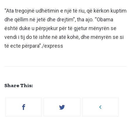
“Ata tregojnë udhëtimin e një të riu, që kërkon kuptim
dhe qëllim në jetë dhe drejtim”, tha ajo. “Obama
është duke u përpjekur për të gjetur mënyrën se
vendi i tij do të ishte në atë kohë, dhe mënyrën se si
të ecte përpara”./express
Share This: