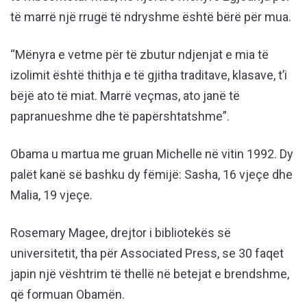
të marrë një rrugë të ndryshme është bërë për mua.
“Mënyra e vetme për të zbutur ndjenjat e mia të
izolimit është thithja e të gjitha traditave, klasave, t’i
bëjë ato të miat. Marrë veçmas, ato janë të
papranueshme dhe të papërshtatshme”.
Obama u martua me gruan Michelle në vitin 1992. Dy
palët kanë së bashku dy fëmijë: Sasha, 16 vjeçe dhe
Malia, 19 vjeçe.
Rosemary Magee, drejtor i bibliotekës së
universitetit, tha për Associated Press, se 30 faqet
japin një vështrim të thellë në betejat e brendshme,
që formuan Obamën.