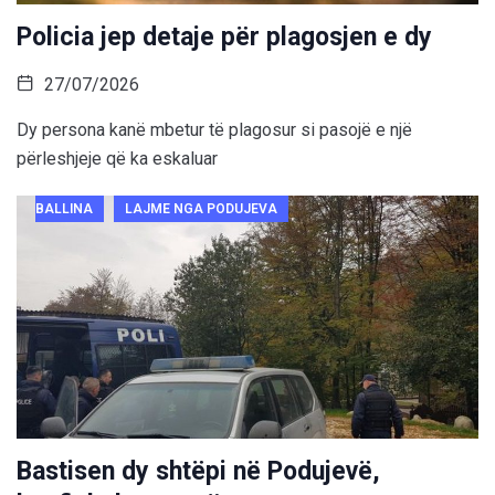
Policia jep detaje për plagosjen e dy
27/07/2026
Dy persona kanë mbetur të plagosur si pasojë e një
përleshjeje që ka eskaluar
BALLINA
LAJME NGA PODUJEVA
Bastisen dy shtëpi në Podujevë,