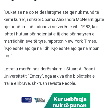
“Duket se ne do të dëshirojmë atë që nuk mund të
kemi kurrë”, i shkroi Obama Alexandra McNearit gjatë
një udhëtimi në Indonezi në verën e vitit 1983, kur
ishte i hutuar për ndjenjat e tij dhe për natyrën e
marrëdhënieve të tyre, raporton New York Times.
“Kjo është ajo që na lidh. Kjo është ajo që na mban
larg“.
Letrat u morën nga dorëshkrimi i Stuart A. Rose i
Universitetit “Emory”, nga arkiva dhe biblioteka e
rrallë e librave, shkruan revista People.