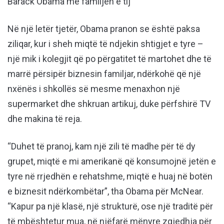
Barack Obama me familjen e tij
Në një letër tjetër, Obama pranon se është paksa
ziliqar, kur i sheh miqtë të ndjekin shtigjet e tyre –
një mik i kolegjit që po përgatitet të martohet dhe të
marrë përsipër biznesin familjar, ndërkohë që një
nxënës i shkollës së mesme menaxhon një
supermarket dhe shkruan artikuj, duke përfshirë TV
dhe makina të reja.
“Duhet të pranoj, kam një zili të madhe për të dy
grupet, miqtë e mi amerikanë që konsumojnë jetën e
tyre në rrjedhën e rehatshme, miqtë e huaj në botën
e biznesit ndërkombëtar”, tha Obama për McNear.
“Kapur pa një klasë, një strukturë, ose një traditë për
të mbështetur mua, në njëfarë mënyre zgjedhja për