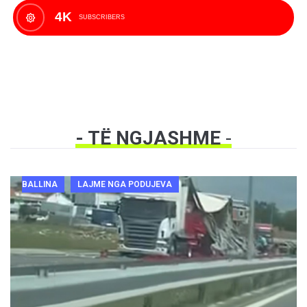
4K
SUBSCRIBERS
- TË NGJASHME
-
BALLINA
LAJME NGA PODUJEVA