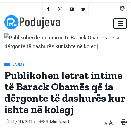
LAJME
Publikohen letrat intime
të Barack Obamës që ia
dërgonte të dashurës kur
ishte në kolegj
20/10/2017
3 Min Read
A
A