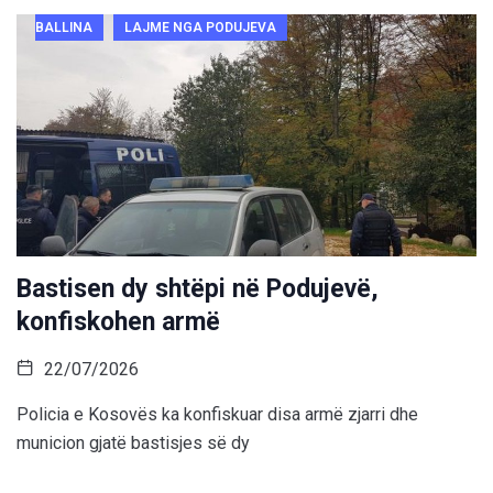
BALLINA
LAJME NGA PODUJEVA
Bastisen dy shtëpi në Podujevë,
konfiskohen armë
22/07/2026
Policia e Kosovës ka konfiskuar disa armë zjarri dhe
municion gjatë bastisjes së dy