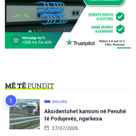
MË TË
FUNDIT
BALLINA
Aksidentohet kamioni në Penuhë
të Podujevës, ngarkesa
27/07/2026