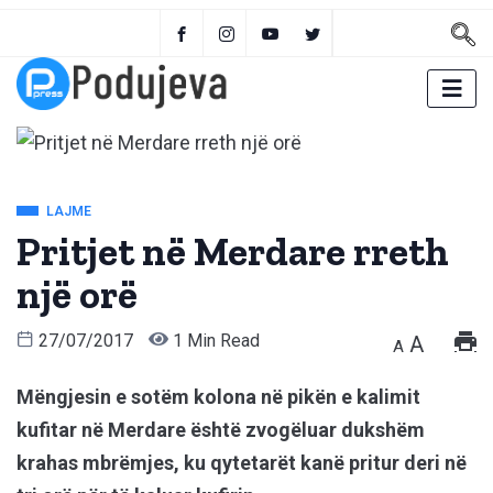
LAJME
Pritjet në Merdare rreth
një orë
27/07/2017
1 Min Read
A
A
Mëngjesin e sotëm kolona në pikën e kalimit
kufitar në Merdare është zvogëluar dukshëm
krahas mbrëmjes, ku qytetarët kanë pritur deri në