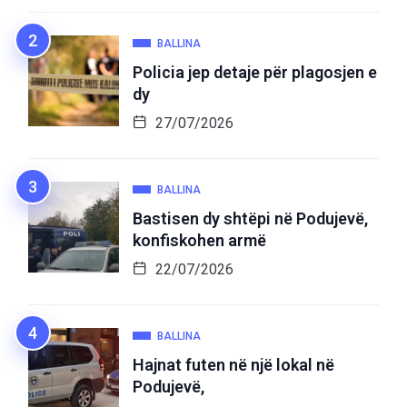
BALLINA
Policia jep detaje për plagosjen e
dy
27/07/2026
BALLINA
Bastisen dy shtëpi në Podujevë,
konfiskohen armë
22/07/2026
BALLINA
Hajnat futen në një lokal në
Podujevë,