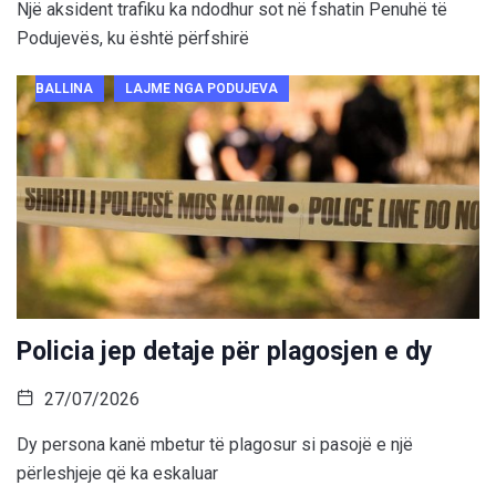
Një aksident trafiku ka ndodhur sot në fshatin Penuhë të
Podujevës, ku është përfshirë
BALLINA
LAJME NGA PODUJEVA
Policia jep detaje për plagosjen e dy
27/07/2026
Dy persona kanë mbetur të plagosur si pasojë e një
përleshjeje që ka eskaluar