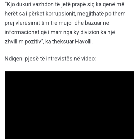
“Kjo dukuri vazhdon të jetë prapë siç ka qenë më
herët sa i përket korrupsionit, megjithatë po them
prej vlerësimit tim tre mujor dhe bazuar në
informacionet që i marr nga ky divizion ka një
zhvillim pozitiv”, ka theksuar Havolli.
Ndiqeni pjesë të intrevistës në video: