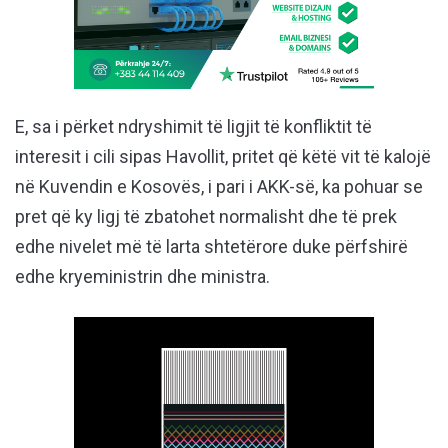
E, sa i përket ndryshimit të ligjit të konfliktit të
interesit i cili sipas Havollit, pritet që këtë vit të kalojë
në Kuvendin e Kosovës, i pari i AKK-së, ka pohuar se
pret që ky ligj të zbatohet normalisht dhe të prek
edhe nivelet më të larta shtetërore duke përfshirë
edhe kryeministrin dhe ministra.