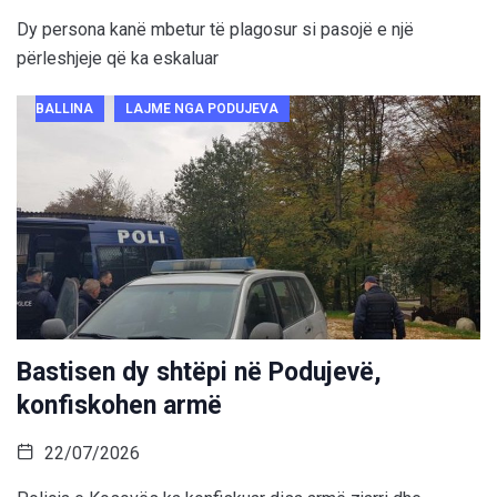
Dy persona kanë mbetur të plagosur si pasojë e një
përleshjeje që ka eskaluar
BALLINA
LAJME NGA PODUJEVA
Bastisen dy shtëpi në Podujevë,
konfiskohen armë
22/07/2026