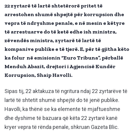
22 zyrtarë të lartë shtetërorë pritet të
arrestohen shumë shpejtë për korrupsion dhe
vepra të ndryshme penale, e në mesin e këtyre
të arrestuarve do të ketë edhe ish ministra,
zëvendës ministra, zyrtarë të lartë të
kompanive publike e të tjerë. E, për të gjitha këto
ka folur në emisionin “Euro Tribuna”, përballë
Menduh Abazit, drejtori i Agjencisë Kundër
Korrupsion, Shaip Havolli.
Sipas tij, 22 aktakuza të ngritura ndaj 22 zyrtarëve të
lartë të shtetit shumë shpejtë do të jenë publike.
Havolli, ka thënë se ka elemente të mjaftueshme
dhe dyshime të bazuara që këta 22 zyrtarë kanë
kryer vepra të rënda penale, shkruan Gazeta Blic.