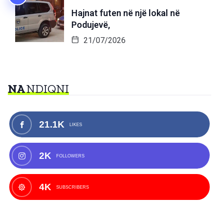
Hajnat futen në një lokal në
Podujevë,
21/07/2026
NA
NDIQNI
21.1K
LIKES
2K
FOLLOWERS
4K
SUBSCRIBERS