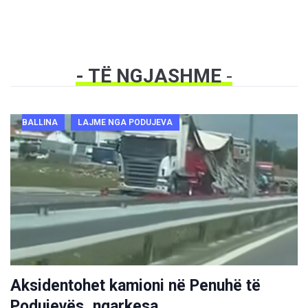
- TË NGJASHME
-
BALLINA
LAJME NGA PODUJEVA
Aksidentohet kamioni në Penuhë të
Podujevës, ngarkesa