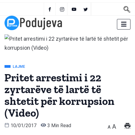
LAJME
Pritet arrestimi i 22
zyrtarëve të lartë të
shtetit për korrupsion
(Video)
10/01/2017
3 Min Read
A
A