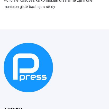
Policia e Kosovës ka konfiskuar disa armë zjarri dhe
municion gjatë bastisjes së dy