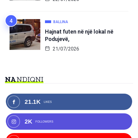
BALLINA
Hajnat futen në një lokal në
Podujevë,
21/07/2026
NA
NDIQNI
21.1K
LIKES
2K
FOLLOWERS