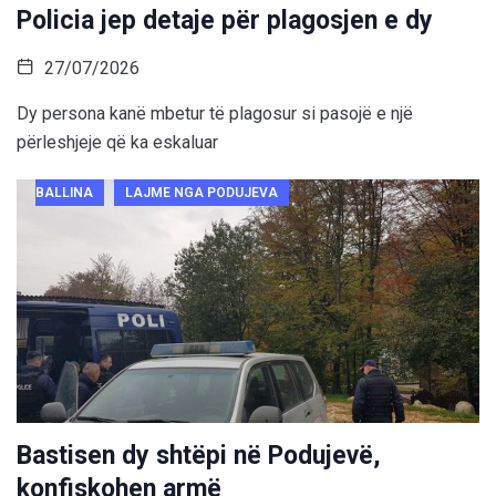
Policia jep detaje për plagosjen e dy
27/07/2026
Dy persona kanë mbetur të plagosur si pasojë e një
përleshjeje që ka eskaluar
BALLINA
LAJME NGA PODUJEVA
Bastisen dy shtëpi në Podujevë,
konfiskohen armë