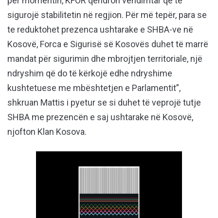
për momentin, KFOR qëndron vendimtar që të
sigurojë stabilitetin në regjion. Për më tepër, para se
te reduktohet prezenca ushtarake e SHBA-ve në
Kosovë, Forca e Sigurisë së Kosovës duhet të marrë
mandat për sigurimin dhe mbrojtjen territoriale, një
ndryshim që do të kërkojë edhe ndryshime
kushtetuese me mbështetjen e Parlamentit”,
shkruan Mattis i pyetur se si duhet të veprojë tutje
SHBA me prezencën e saj ushtarake në Kosovë,
njofton Klan Kosova.