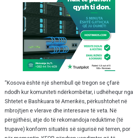
“Kosova është një shembull që tregon se çfarë
ndodh kur komuniteti ndërkombëtar, i udhëhequr nga
Shtetet e Bashkuara të Amerikës, përkushtohet në
mbrojtjen e vlerave dhe interesave të veta. Në
përgjithësi, atje do të rekomandoja reduktime (të
trupave) konform situatës së sigurisë në terren, por