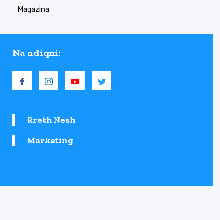
Magazina
Na ndiqni:
Rreth Nesh
Marketing