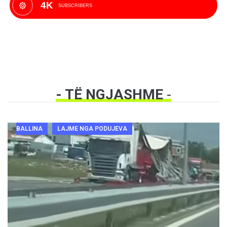
4K
SUBSCRIBERS
- TË NGJASHME
-
BALLINA
LAJME NGA PODUJEVA