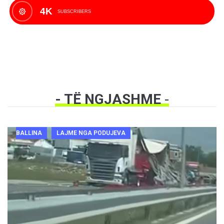
4K
SUBSCRIBERS
- TË NGJASHME
-
BALLINA
LAJME NGA PODUJEVA