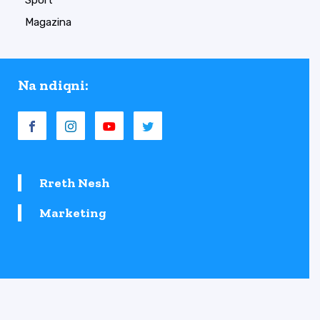
Sport
Magazina
Na ndiqni:
Rreth Nesh
Marketing