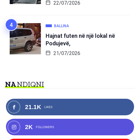
22/07/2026
BALLINA
Hajnat futen në një lokal në
Podujevë,
21/07/2026
NA
NDIQNI
21.1K
LIKES
2K
FOLLOWERS