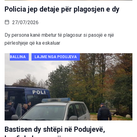
Policia jep detaje për plagosjen e dy
27/07/2026
Dy persona kanë mbetur të plagosur si pasojë e një
përleshjeje që ka eskaluar
BALLINA
LAJME NGA PODUJEVA
Bastisen dy shtëpi në Podujevë,