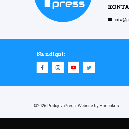
KONTA
info@p
Na ndiqni:
©2026 PodujevaPress. Website by Hostinkos.