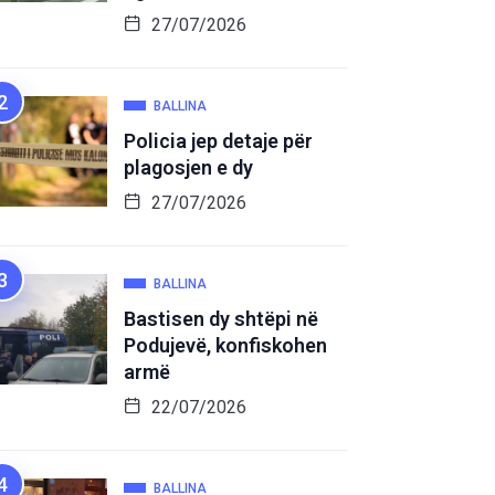
27/07/2026
BALLINA
Policia jep detaje për
plagosjen e dy
27/07/2026
BALLINA
Bastisen dy shtëpi në
Podujevë, konfiskohen
armë
22/07/2026
BALLINA