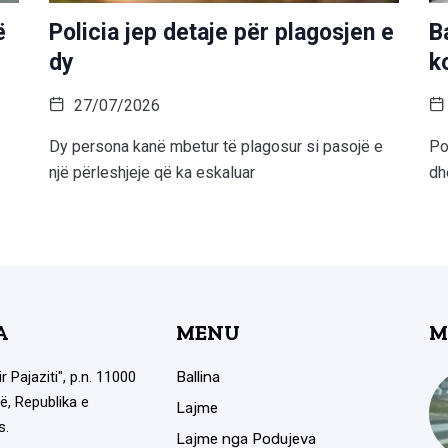
ë
Policia jep detaje për plagosjen e
B
dy
k
27/07/2026
Dy persona kanë mbetur të plagosur si pasojë e
Po
një përleshjeje që ka eskaluar
dh
A
MENU
M
ir Pajaziti", p.n. 11000
Ballina
ë, Republika e
Lajme
s.
Lajme nga Podujeva