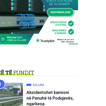
Ë TË
FUNDIT
BALLINA
Aksidentohet kamioni
në Penuhë të Podujevës,
ngarkesa