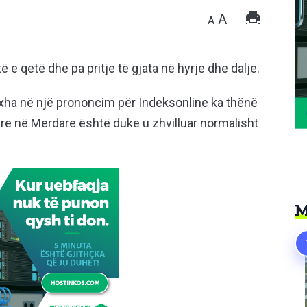
A
A
 e qetë dhe pa pritje të gjata në hyrje dhe dalje.
xha në një prononcim për Indeksonline ka thënë
are në Merdare është duke u zhvilluar normalisht
M