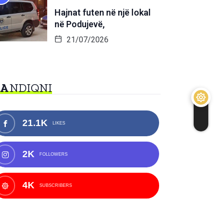
Hajnat futen në një lokal
në Podujevë,
21/07/2026
NA
NDIQNI
21.1K
LIKES
2K
FOLLOWERS
4K
SUBSCRIBERS