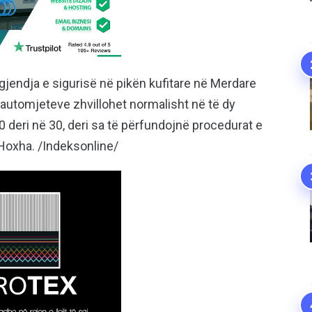
jendja e sigurisë në pikën kufitare në Merdare
 automjeteve zhvillohet normalisht në të dy
20 deri në 30, deri sa të përfundojnë procedurat e
ë Hoxha. /Indeksonline/