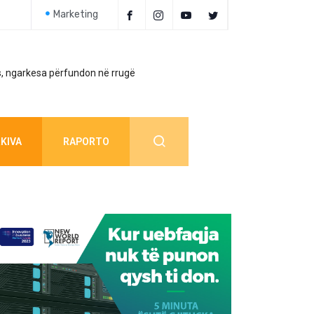
Marketing
, ngarkesa përfundon në rrugë
Policia jep detaj
KIVA
RAPORTO