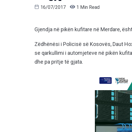
16/07/2017
1 Min Read
Gjendja në pikën kufitare në Merdare, është
Zëdhënësi i Policisë së Kosovës, Daut Ho
se qarkullimi i automjeteve në pikën kufit
dhe pa pritje të gjata.