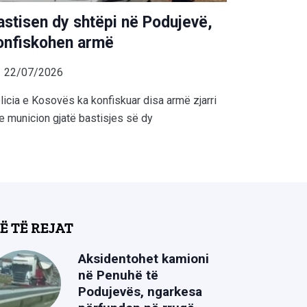
astisen dy shtëpi në Podujevë,
onfiskohen armë
22/07/2026
licia e Kosovës ka konfiskuar disa armë zjarri
e municion gjatë bastisjes së dy
Ë TË REJAT
Aksidentohet kamioni
në Penuhë të
Podujevës, ngarkesa