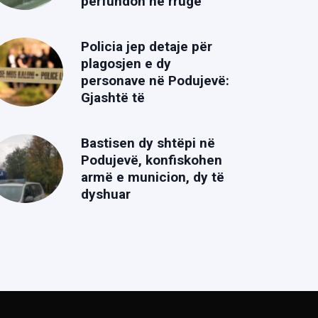
përfundon në rrugë
Policia jep detaje për
plagosjen e dy
personave në Podujevë:
Gjashtë të
Bastisen dy shtëpi në
Podujevë, konfiskohen
armë e municion, dy të
dyshuar