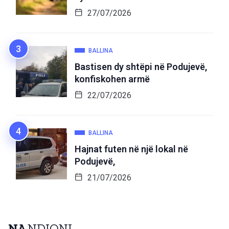
27/07/2026
BALLINA
Bastisen dy shtëpi në Podujevë,
konfiskohen armë
22/07/2026
BALLINA
Hajnat futen në një lokal në
Podujevë,
21/07/2026
NA
NDIQNI