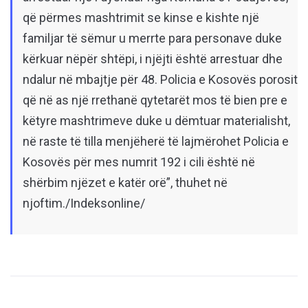
që përmes mashtrimit se kinse e kishte një
familjar të sëmur u merrte para personave duke
kërkuar nëpër shtëpi, i njëjti është arrestuar dhe
ndalur në mbajtje për 48. Policia e Kosovës porosit
që në as një rrethanë qytetarët mos të bien pre e
këtyre mashtrimeve duke u dëmtuar materialisht,
në raste të tilla menjëherë të lajmërohet Policia e
Kosovës për mes numrit 192 i cili është në
shërbim njëzet e katër orë”, thuhet në
njoftim./Indeksonline/