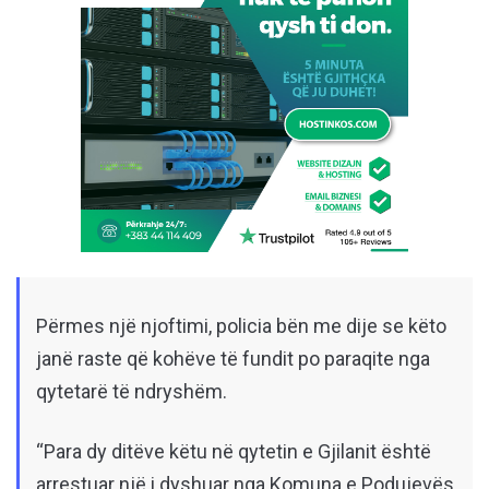
Përmes një njoftimi, policia bën me dije se këto
janë raste që kohëve të fundit po paraqite nga
qytetarë të ndryshëm.
“Para dy ditëve këtu në qytetin e Gjilanit është
arrestuar një i dyshuar nga Komuna e Podujevës,