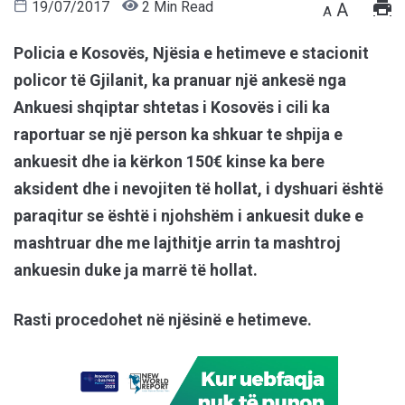
19/07/2017
2 Min Read
A
A
Policia e Kosovës, Njësia e hetimeve e stacionit
policor të Gjilanit, ka pranuar një ankesë nga
Ankuesi shqiptar shtetas i Kosovës i cili ka
raportuar se një person ka shkuar te shpija e
ankuesit dhe ia kërkon 150€ kinse ka bere
aksident dhe i nevojiten të hollat, i dyshuari është
paraqitur se është i njohshëm i ankuesit duke e
mashtruar dhe me lajthitje arrin ta mashtroj
ankuesin duke ja marrë të hollat.
Rasti procedohet në njësinë e hetimeve.