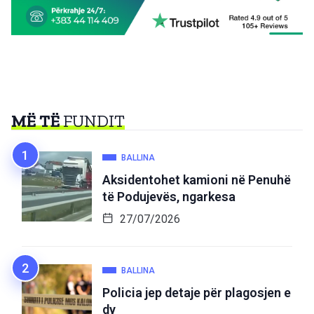
MË TË
FUNDIT
BALLINA
Aksidentohet kamioni në Penuhë
të Podujevës, ngarkesa
27/07/2026
BALLINA
Policia jep detaje për plagosjen e
dy