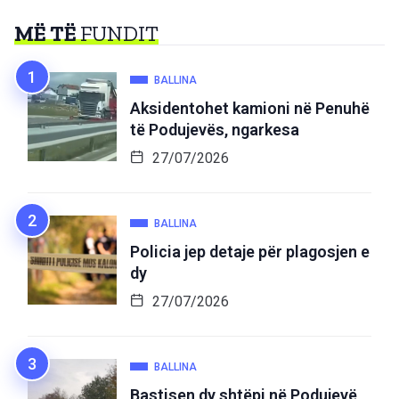
MË TË
FUNDIT
BALLINA
Aksidentohet kamioni në Penuhë
të Podujevës, ngarkesa
27/07/2026
BALLINA
Policia jep detaje për plagosjen e
dy
27/07/2026
BALLINA
Bastisen dy shtëpi në Podujevë,