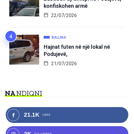
konfiskohen armë
22/07/2026
BALLINA
Hajnat futen në një lokal në
Podujevë,
21/07/2026
NA
NDIQNI
21.1K
LIKES
2K