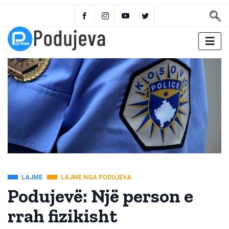
LAJME
LAJME NGA PODUJEVA
Podujevë: Një person e
rrah fizikisht