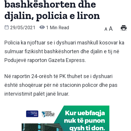
bashkëshorten dhe
djalin, policia e liron
29/05/2021
1 Min Read
A
A
Policia ka njoftuar se i dyshuari mashkull kosovar ka
sulmuar fizikisht bashkëshorten dhe djalin e tij në
Podujevë raporton Gazeta Express.
Në raportin 24-orësh të PK thuhet se i dyshuari
është shoqëruar për në stacionin policor dhe pas
intervistimit palët janë liruar.