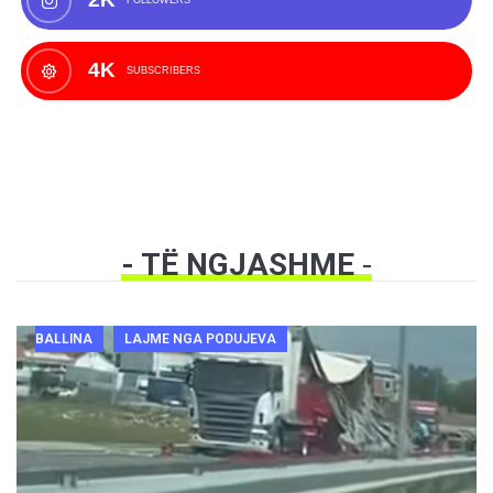
FOLLOWERS
4K
SUBSCRIBERS
- TË NGJASHME
-
BALLINA
LAJME NGA PODUJEVA