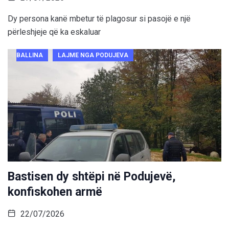
Dy persona kanë mbetur të plagosur si pasojë e një
përleshjeje që ka eskaluar
BALLINA
LAJME NGA PODUJEVA
Bastisen dy shtëpi në Podujevë,
konfiskohen armë
22/07/2026