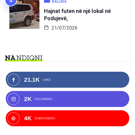
BALLINA
Hajnat futen në një lokal në
Podujevë,
21/07/2026
NA
NDIQNI
21.1K
LIKES
2K
FOLLOWERS
4K
SUBSCRIBERS