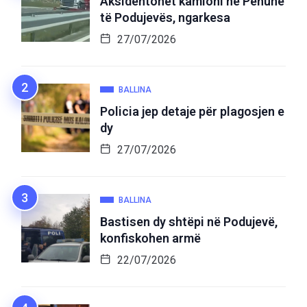
Aksidentohet kamioni në Penuhë
të Podujevës, ngarkesa
27/07/2026
BALLINA
Policia jep detaje për plagosjen e
dy
27/07/2026
BALLINA
Bastisen dy shtëpi në Podujevë,
konfiskohen armë
22/07/2026