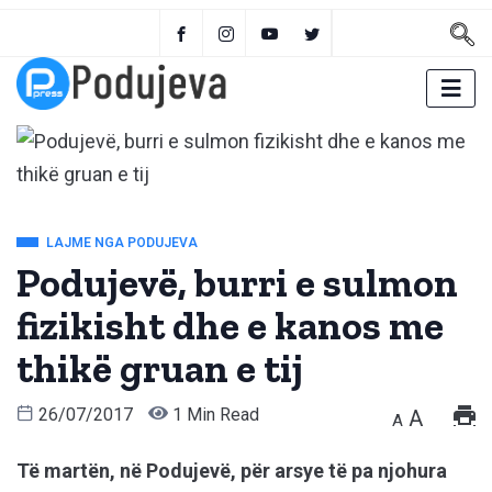
LAJME NGA PODUJEVA
Podujevë, burri e sulmon
fizikisht dhe e kanos me
thikë gruan e tij
26/07/2017
1 Min Read
A
A
Të martën, në Podujevë, për arsye të pa njohura