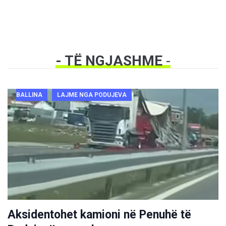
- TË NGJASHME
-
BALLINA
LAJME NGA PODUJEVA
Aksidentohet kamioni në Penuhë të