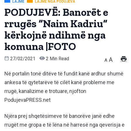
LAJME
LAJME NGA PODUJEVA
PODUJEVË: Banorët e
rrugës “Naim Kadriu”
kërkojnë ndihmë nga
komuna |FOTO
27/02/2021
2 Min Read
A
A
Në portalin tonë ditëve të fundit kanë ardhur shumë
ankesa të qytetarëve të cilët kanë probleme me
rrugë, kanalizime e trotuare, njofton
PodujevaPRESS.net
Njëra prej shqetësimeve të banorëve janë edhe
rrugët me gropa e të lëna në harresë nga qeverisja e