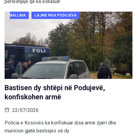
përleshjeje që ka eskaluar
BALLINA
LAJME NGA PODUJEVA
Bastisen dy shtëpi në Podujevë,
konfiskohen armë
22/07/2026
Policia e Kosovës ka konfiskuar disa armë zjarri dhe
municion gjatë bastisjes së dy