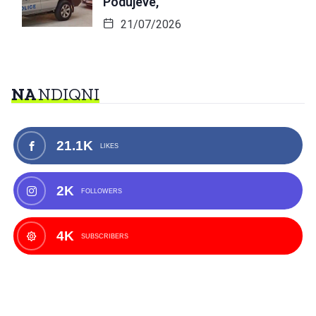
Podujevë,
21/07/2026
NA
NDIQNI
21.1K
LIKES
2K
FOLLOWERS
4K
SUBSCRIBERS