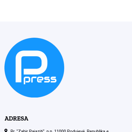
ADRESA
Rr. "Zahir Pajaziti", p.n. 11000 Podujevë, Republika e