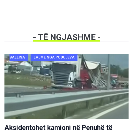
- TË NGJASHME
-
BALLINA
LAJME NGA PODUJEVA
Aksidentohet kamioni në Penuhë të