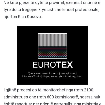
Në këtë pjesë të dytë të provimit, nxënësit diturinë e
tyre do ta tregojnë kryesisht në lëndët profesionale,
njofton Klan Kosova.
I gjithë procesi do të monitorohet nga rreth 2100
administrues dhe rreth 600 komisionerë, ndërsa nuk
është raportuar për ndonjë parregullsi nga ministria e