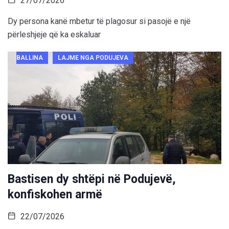
27/07/2026
Dy persona kanë mbetur të plagosur si pasojë e një
përleshjeje që ka eskaluar
BALLINA
LAJME NGA PODUJEVA
Bastisen dy shtëpi në Podujevë,
konfiskohen armë
22/07/2026