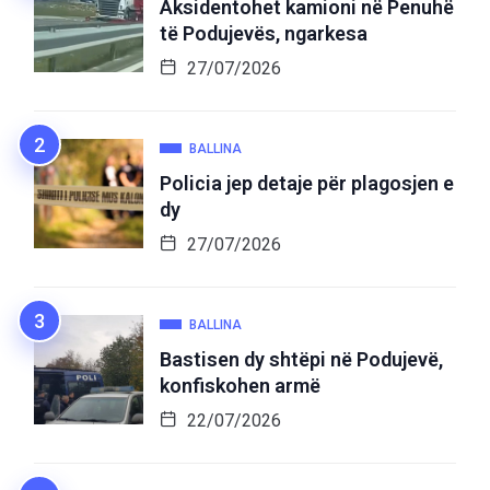
Aksidentohet kamioni në Penuhë
të Podujevës, ngarkesa
27/07/2026
BALLINA
Policia jep detaje për plagosjen e
dy
27/07/2026
BALLINA
Bastisen dy shtëpi në Podujevë,
konfiskohen armë
22/07/2026