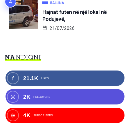
BALLINA
Hajnat futen në një lokal në
Podujevë,
21/07/2026
NA
NDIQNI
21.1K
LIKES
2K
FOLLOWERS
4K
SUBSCRIBERS