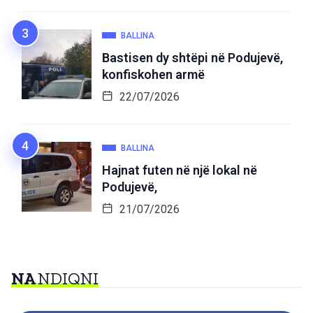
BALLINA
Bastisen dy shtëpi në Podujevë,
konfiskohen armë
22/07/2026
BALLINA
Hajnat futen në një lokal në
Podujevë,
21/07/2026
NA
NDIQNI