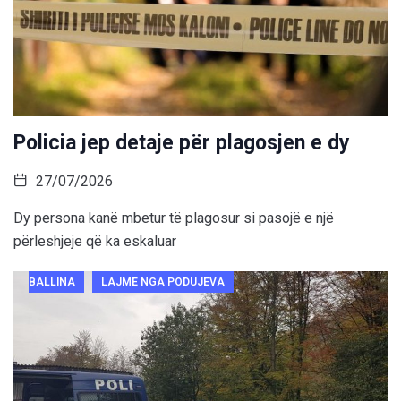
Policia jep detaje për plagosjen e dy
27/07/2026
Dy persona kanë mbetur të plagosur si pasojë e një
përleshjeje që ka eskaluar
BALLINA
LAJME NGA PODUJEVA