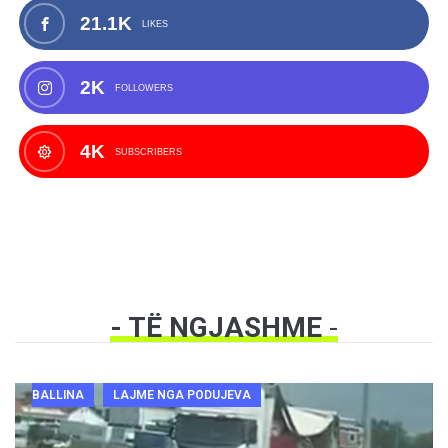
21.1K
LIKES
2K
FOLLOWERS
4K
SUBSCRIBERS
- TË NGJASHME
-
BALLINA
LAJME NGA PODUJEVA