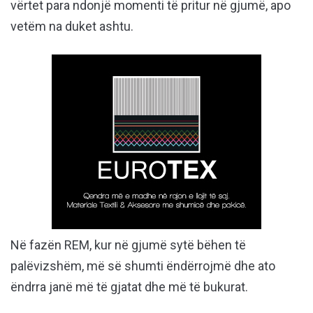
vërtet para ndonjë momenti të pritur në gjumë, apo
vetëm na duket ashtu.
Në fazën REM, kur në gjumë sytë bëhen të
palëvizshëm, më së shumti ëndërrojmë dhe ato
ëndrra janë më të gjatat dhe më të bukurat.