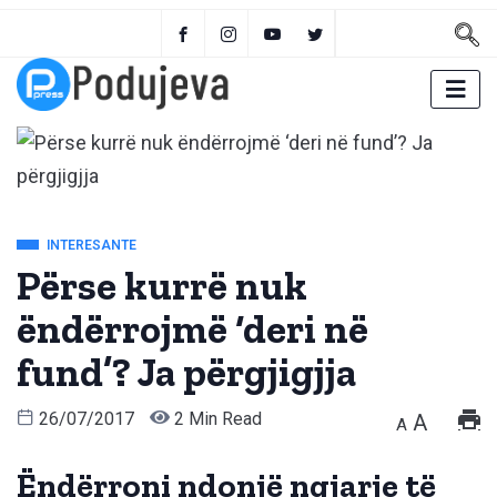
INTERESANTE
Përse kurrë nuk
ëndërrojmë ‘deri në
fund’? Ja përgjigjja
26/07/2017
2 Min Read
A
A
Ëndërroni ndonjë ngjarje të