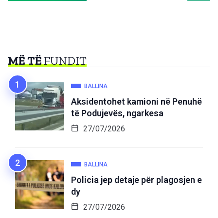
MË TË
FUNDIT
BALLINA
Aksidentohet kamioni në Penuhë
të Podujevës, ngarkesa
27/07/2026
BALLINA
Policia jep detaje për plagosjen e
dy
27/07/2026