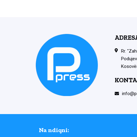
ADRES
Rr. "Zah
Podujev
Kosovë
KONTA
info@p
Na ndiqni: