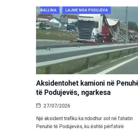
BALLINA
LAJME NGA PODUJEVA
Aksidentohet kamioni në Penuh
të Podujevës, ngarkesa
27/07/2026
Një aksident trafiku ka ndodhur sot në fshatin
Penuhë të Podujevës, ku është përfshirë