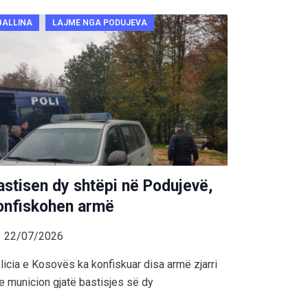
BALLINA
LAJME NGA PODUJEVA
astisen dy shtëpi në Podujevë,
onfiskohen armë
22/07/2026
licia e Kosovës ka konfiskuar disa armë zjarri
e municion gjatë bastisjes së dy