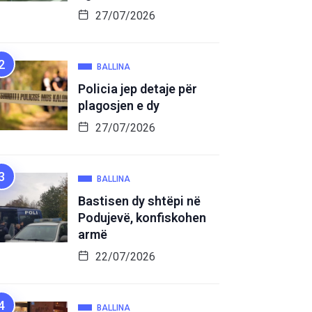
27/07/2026
BALLINA
Policia jep detaje për
plagosjen e dy
27/07/2026
BALLINA
Bastisen dy shtëpi në
Podujevë, konfiskohen
armë
22/07/2026
BALLINA