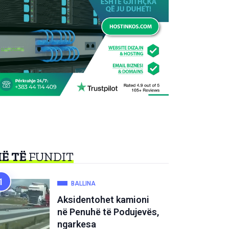
Ë TË
FUNDIT
BALLINA
Aksidentohet kamioni
në Penuhë të Podujevës,
ngarkesa