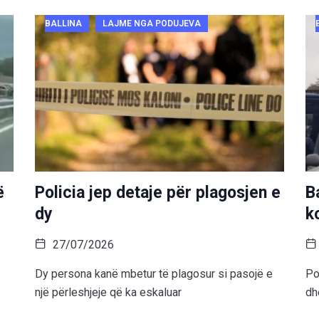
BALLINA
LAJME NGA PODUJEVA
ë
Policia jep detaje për plagosjen e
B
dy
k
27/07/2026
Dy persona kanë mbetur të plagosur si pasojë e
Po
një përleshjeje që ka eskaluar
dh