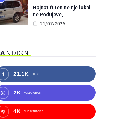
Hajnat futen në një lokal
në Podujevë,
21/07/2026
NA
NDIQNI
21.1K
LIKES
2K
FOLLOWERS
4K
SUBSCRIBERS