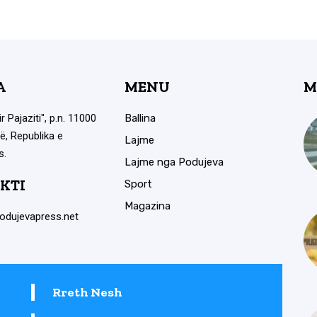
A
MENU
M
ir Pajaziti", p.n. 11000
Ballina
ë, Republika e
Lajme
s.
Lajme nga Podujeva
KTI
Sport
Magazina
odujevapress.net
Rreth Nesh