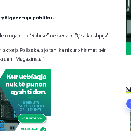
e pëlqyer nga publiku.
ku nga roli i “Rabisë” në serialin “Çka ka shpija”.
aktorja Pallaska, ajo tani ka nisur xhirimet për
hkruan “Magazina.al”
M