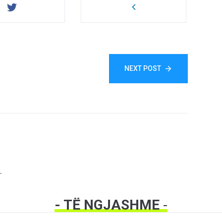
NEXT POST
.
- TË NGJASHME
-