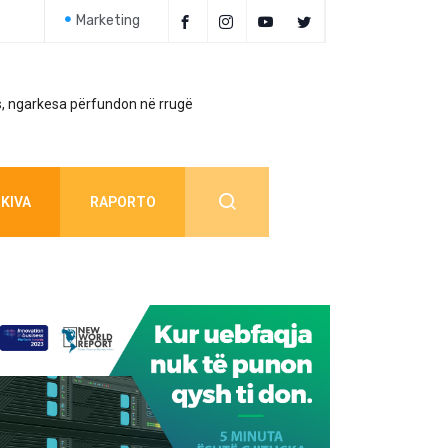
Marketing
, ngarkesa përfundon në rrugë
Policia jep detaj
KIVA
RAPORTO