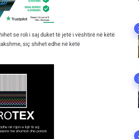
ihet se roli i saj duket të jetë i vështirë në këtë
gjakshme, siç shihet edhe në këtë