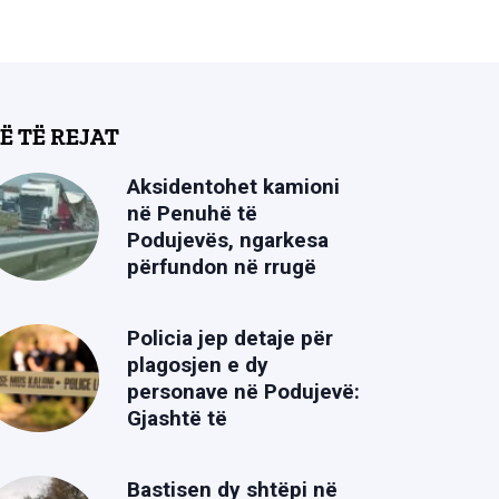
Ë TË REJAT
Aksidentohet kamioni
në Penuhë të
Podujevës, ngarkesa
përfundon në rrugë
Policia jep detaje për
plagosjen e dy
personave në Podujevë:
Gjashtë të
Bastisen dy shtëpi në