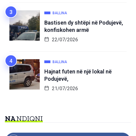
BALLINA
Bastisen dy shtëpi në Podujevë,
konfiskohen armë
22/07/2026
BALLINA
Hajnat futen në një lokal në
Podujevë,
21/07/2026
NA
NDIQNI