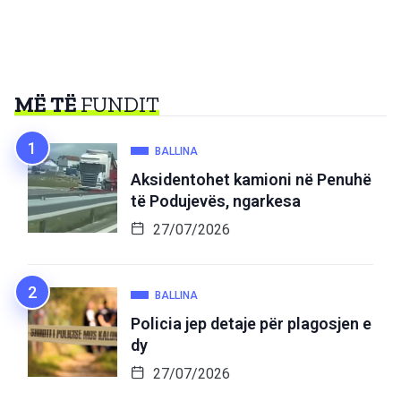
MË TË
FUNDIT
BALLINA
Aksidentohet kamioni në Penuhë
të Podujevës, ngarkesa
27/07/2026
BALLINA
Policia jep detaje për plagosjen e
dy
27/07/2026