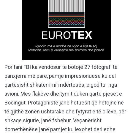
Por tani FBI ka vendosur të botojë 27 fotografi të
panxjerra më parë, pamje impresionuese ku del
qartësisht shkatërrimi i ndërtesës, e goditur nga
avioni. Mes flakëve dhe tymit duken qartë pjesët e
Boeingut. Protagonistë janë hetuesit që hetojnë në
të gjithë zonën ushtarake dhe fytyrat e të cilëve, për
shkaqe sigurie, janë fshehur. Veçanërisht
domethënëse janë pamjet ku lexohet deri edhe