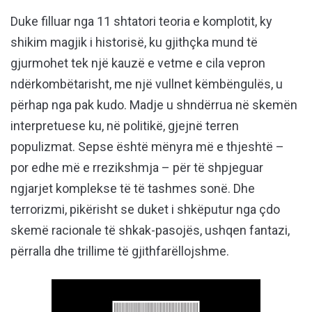
Duke filluar nga 11 shtatori teoria e komplotit, ky
shikim magjik i historisë, ku gjithçka mund të
gjurmohet tek një kauzë e vetme e cila vepron
ndërkombëtarisht, me një vullnet këmbëngulës, u
përhap nga pak kudo. Madje u shndërrua në skemën
interpretuese ku, në politikë, gjejnë terren
populizmat. Sepse është mënyra më e thjeshtë –
por edhe më e rrezikshmja – për të shpjeguar
ngjarjet komplekse të të tashmes sonë. Dhe
terrorizmi, pikërisht se duket i shkëputur nga çdo
skemë racionale të shkak-pasojës, ushqen fantazi,
përralla dhe trillime të gjithfarëllojshme.