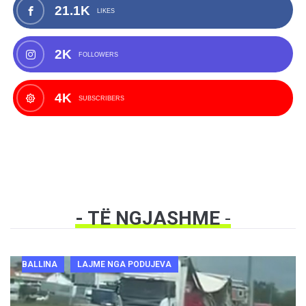
21.1K
LIKES
2K
FOLLOWERS
4K
SUBSCRIBERS
- TË NGJASHME
-
BALLINA
LAJME NGA PODUJEVA