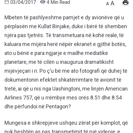
03/04/2017
4 Min Read
A
A
Mbeten të pashlyeshme pamjet e dy avionëve që u
përplasën me Kullat Binjake, duke i bërë të shemben
njëra pas tjetrës. Të transmetuara në kohë reale, të
kaluara me mijëra herë nëpër ekranet e gjithë botës,
ato u bënë e para ngjarje e madhe mediatike
planetare, me të cilën u inaugurua dramatikisht
mijëvjeçari i ri. Po ç’u bë me ato fotografi që duhej të
dokumentonin efektet shkatërrimtare të avionit të
tretë, ai që u nis nga Uashingtoni, me linjën American
Airlines 757, që u rrëmbye mes orës 8.51 dhe 8.54
dhe përfundoi në Pentagon?
Mungesa e shkrepjeve ushqeu zërat për komplot, që
nuk heshtën as pas transmetimit të një videoje, e