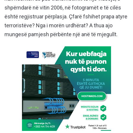
shpërndarë në vitin 2006, në fotogramët e të cilës
është regjistruar përplasja. Çfarë fshihet prapa atyre
terroristëve? Nga i morën urdhërat? A thua ajo
mungesë pamjesh përbënte një anë të mjegullt.