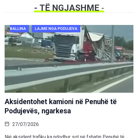
- TË NGJASHME
-
BALLINA
LAJME NGA PODUJEVA
Aksidentohet kamioni në Penuhë të
Podujevës, ngarkesa
27/07/2026
Një aksident trafiku ka ndodhur sot në fshatin Penuhë të