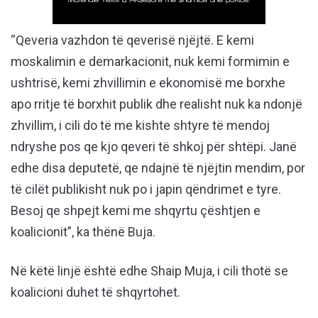
“Qeveria vazhdon të qeverisë njëjtë. E kemi
moskalimin e demarkacionit, nuk kemi formimin e
ushtrisë, kemi zhvillimin e ekonomisë me borxhe
apo rritje të borxhit publik dhe realisht nuk ka ndonjë
zhvillim, i cili do të me kishte shtyre të mendoj
ndryshe pos qe kjo qeveri të shkoj për shtëpi. Janë
edhe disa deputetë, qe ndajnë të njëjtin mendim, por
të cilët publikisht nuk po i japin qëndrimet e tyre.
Besoj qe shpejt kemi me shqyrtu çështjen e
koalicionit”, ka thënë Buja.
Në këtë linjë është edhe Shaip Muja, i cili thotë se
koalicioni duhet të shqyrtohet.