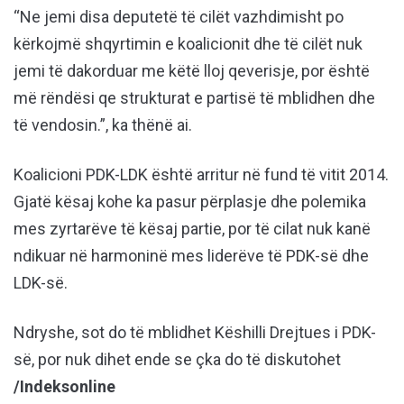
“Ne jemi disa deputetë të cilët vazhdimisht po
kërkojmë shqyrtimin e koalicionit dhe të cilët nuk
jemi të dakorduar me këtë lloj qeverisje, por është
më rëndësi qe strukturat e partisë të mblidhen dhe
të vendosin.”, ka thënë ai.
Koalicioni PDK-LDK është arritur në fund të vitit 2014.
Gjatë kësaj kohe ka pasur përplasje dhe polemika
mes zyrtarëve të kësaj partie, por të cilat nuk kanë
ndikuar në harmoninë mes liderëve të PDK-së dhe
LDK-së.
Ndryshe, sot do të mblidhet Këshilli Drejtues i PDK-
së, por nuk dihet ende se çka do të diskutohet
/Indeksonline