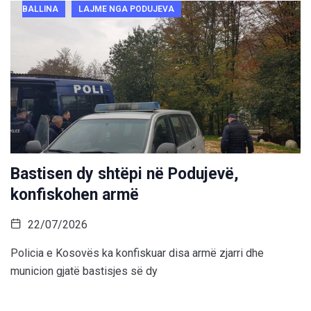
BALLINA
LAJME NGA PODUJEVA
Bastisen dy shtëpi në Podujevë,
konfiskohen armë
22/07/2026
Policia e Kosovës ka konfiskuar disa armë zjarri dhe
municion gjatë bastisjes së dy