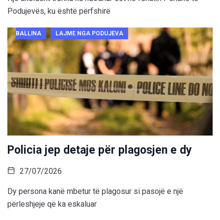
Podujevës, ku është përfshirë
BALLINA
LAJME NGA PODUJEVA
Policia jep detaje për plagosjen e dy
27/07/2026
Dy persona kanë mbetur të plagosur si pasojë e një
përleshjeje që ka eskaluar