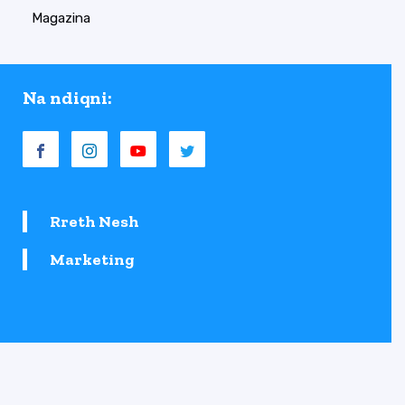
Magazina
Na ndiqni:
Rreth Nesh
Marketing