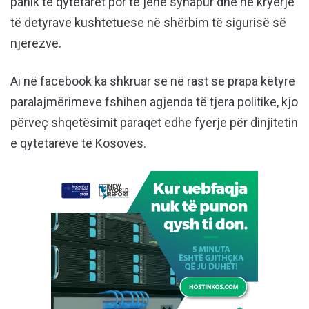
panik te qytetarët por të jenë syhapur dhe në kryerje
të detyrave kushtetuese në shërbim të sigurisë së
njerëzve.
Ai në facebook ka shkruar se në rast se prapa këtyre
paralajmërimeve fshihen agjenda të tjera politike, kjo
përveç shqetësimit paraqet edhe fyerje për dinjitetin
e qytetarëve të Kosovës.