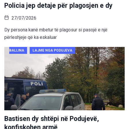
Policia jep detaje për plagosjen e dy
27/07/2026
Dy persona kanë mbetur të plagosur si pasojë e një
përleshjeje që ka eskaluar
BALLINA
LAJME NGA PODUJEVA
Bastisen dy shtëpi në Podujevë,
konfiskohen armë