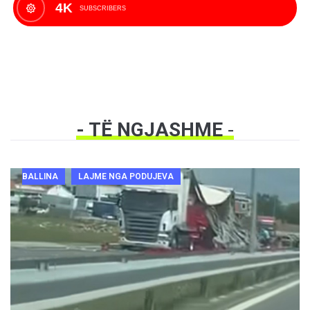
4K
SUBSCRIBERS
- TË NGJASHME
-
BALLINA
LAJME NGA PODUJEVA