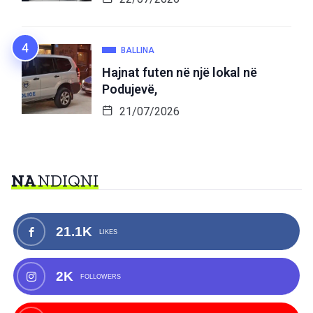
BALLINA
Hajnat futen në një lokal në
Podujevë,
21/07/2026
NA
NDIQNI
21.1K
LIKES
2K
FOLLOWERS