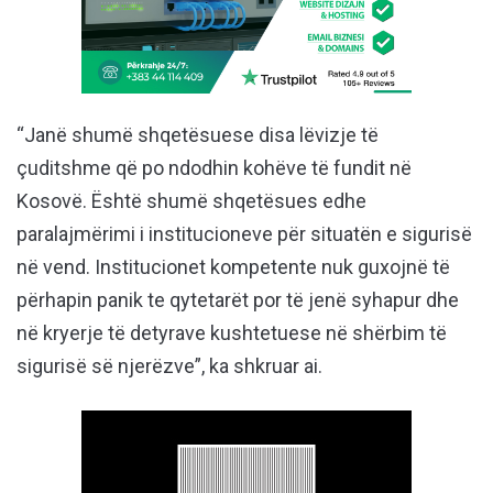
“Janë shumë shqetësuese disa lëvizje të
çuditshme që po ndodhin kohëve të fundit në
Kosovë. Është shumë shqetësues edhe
paralajmërimi i institucioneve për situatën e sigurisë
në vend. Institucionet kompetente nuk guxojnë të
përhapin panik te qytetarët por të jenë syhapur dhe
në kryerje të detyrave kushtetuese në shërbim të
sigurisë së njerëzve”, ka shkruar ai.