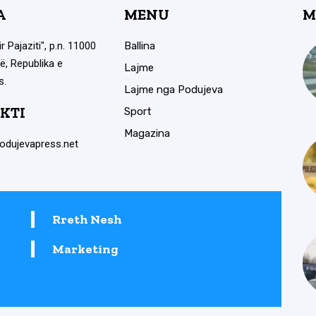
A
MENU
M
ir Pajaziti", p.n. 11000
Ballina
ë, Republika e
Lajme
s.
Lajme nga Podujeva
KTI
Sport
Magazina
odujevapress.net
Rreth Nesh
Marketing