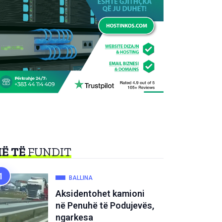
Ë TË
FUNDIT
BALLINA
Aksidentohet kamioni
në Penuhë të Podujevës,
ngarkesa