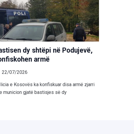
astisen dy shtëpi në Podujevë,
onfiskohen armë
22/07/2026
licia e Kosovës ka konfiskuar disa armë zjarri
e municion gjatë bastisjes së dy