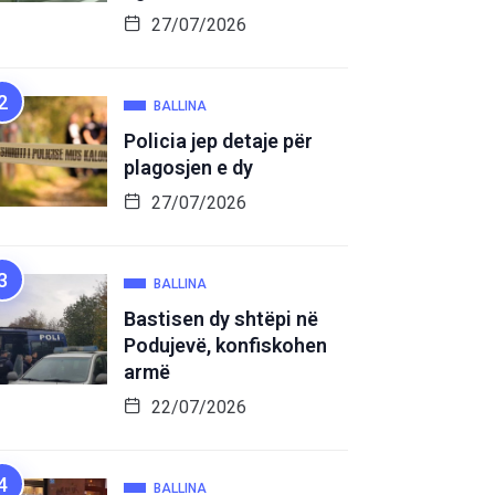
27/07/2026
BALLINA
Policia jep detaje për
plagosjen e dy
27/07/2026
BALLINA
Bastisen dy shtëpi në
Podujevë, konfiskohen
armë
22/07/2026
BALLINA