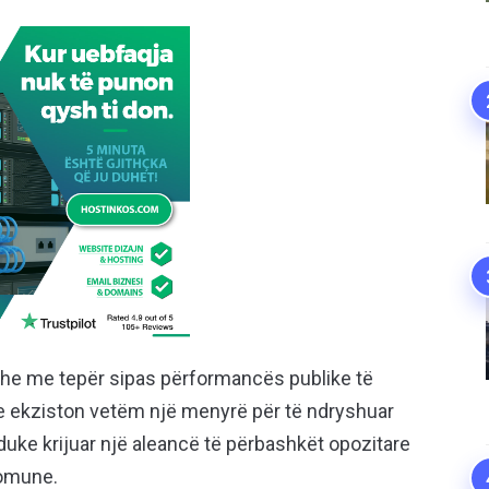
 dhe me tepër sipas përformancës publike të
e ekziston vetëm një menyrë për të ndryshuar
uke krijuar një aleancë të përbashkët opozitare
komune.