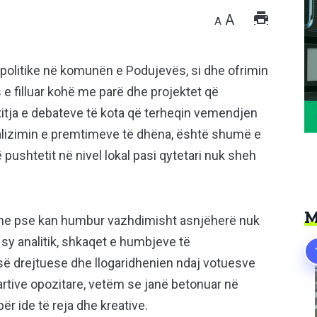
A
A
olitike në komunën e Podujevës, si dhe ofrimin
s e filluar kohë me parë dhe projektet që
xitja e debateve të kota që terheqin vemendjen
alizimin e premtimeve të dhëna, është shumë e
pushtetit në nivel lokal pasi qytetari nuk sheh
M
edhe pse kan humbur vazhdimisht asnjëherë nuk
sy analitik, shkaqet e humbjeve të
së drejtuese dhe llogaridhenien ndaj votuesve
 partive opozitare, vetëm se janë betonuar në
ër ide të reja dhe kreative.