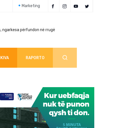
Marketing
, ngarkesa përfundon në rrugë
Policia jep detaj
KIVA
RAPORTO