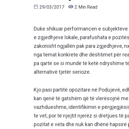
29/03/2017
2 Min Read
Duke shikuar përformancen e subjekteve p
e zgjedhjeve loka
le, parafushata e pozitë
zakonisht ngjallën pak para zgjedhjeve, n
nga temat konkrete dhe dështimet për re
pa qartë se si mundë të ketë ndryshime të 
alternativë tjetër serioze.
Kjo pasi partitë opozitare në Podujevë, 
kan qenë të gatshëm që të vlerësojnë me 
vazhdueshme, identifikimin e përgjegjësi
te vet, por të njejtit njerëz si dretjues të
pozitat e veta dhe nuk kan dhënë hapsirë p