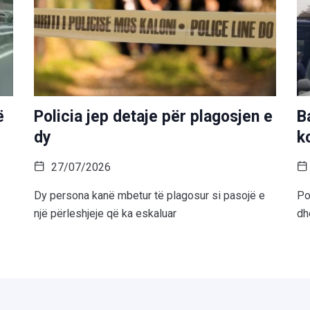
ë
Policia jep detaje për plagosjen e
B
dy
k
27/07/2026
Dy persona kanë mbetur të plagosur si pasojë e
Po
një përleshjeje që ka eskaluar
dh