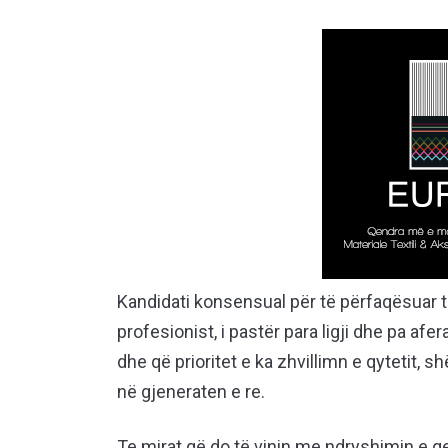
Kandidati konsensual për të përfaqësuar të 
profesionist, i pastër para ligji dhe pa afe
dhe që prioritet e ka zhvillimn e qytetit,
në gjeneraten e re.
Te mirat që do të vinin me ndryshimin e 