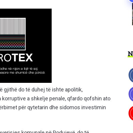
gjithë do të duhej të ishte apolitik,
ra korruptive a shkelje penale, qfardo qofshin ato
 shërbimet për qytetarin dhe sidomos investimin
qeverisjes komunale në Podujevë, do të