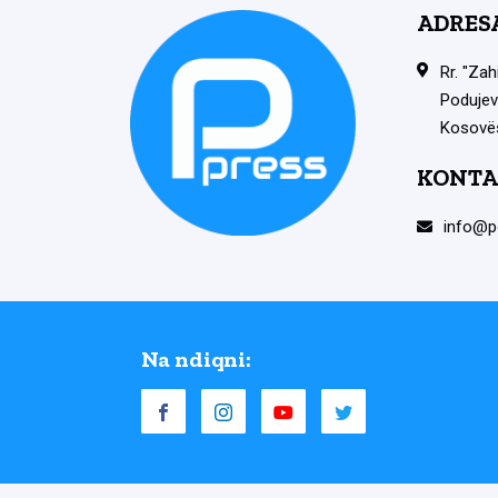
ADRES
Rr. "Zah
Podujev
Kosovë
KONTA
info@p
Na ndiqni: