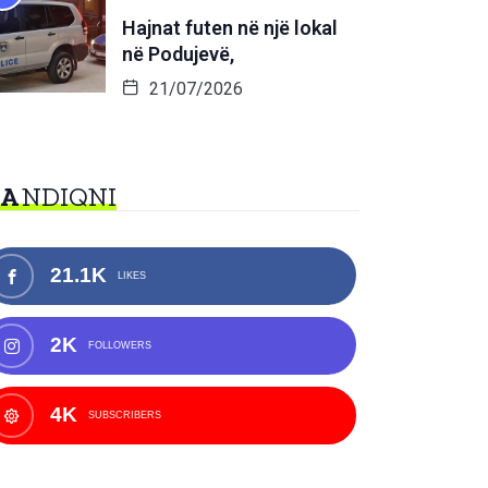
Hajnat futen në një lokal
në Podujevë,
21/07/2026
NA
NDIQNI
21.1K
LIKES
2K
FOLLOWERS
4K
SUBSCRIBERS