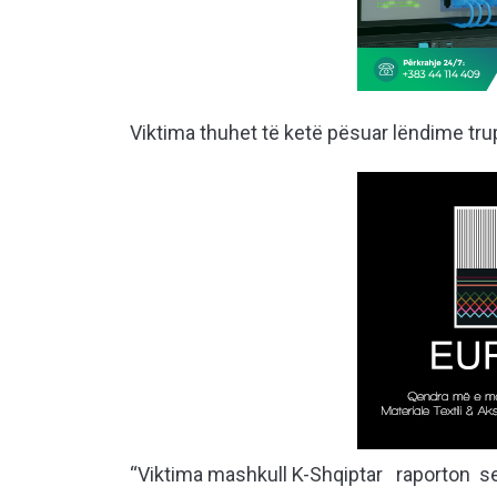
Viktima thuhet të ketë pësuar lëndime tru
“Viktima mashkull K-Shqiptar raporton se 