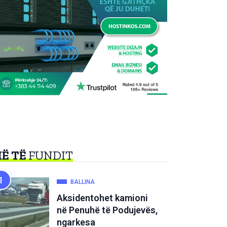
Ë TË
FUNDIT
BALLINA
Aksidentohet kamioni
në Penuhë të Podujevës,
ngarkesa