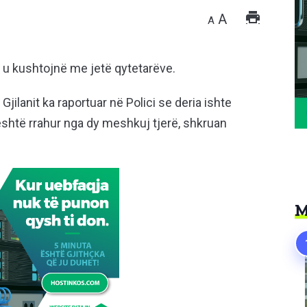
A
A
u kushtojnë me jetë qytetarëve.
Gjilanit ka raportuar në Polici se deria ishte
shtë rrahur nga dy meshkuj tjerë, shkruan
M