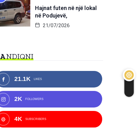
Hajnat futen në një lokal
në Podujevë,
21/07/2026
NA
NDIQNI
21.1K
LIKES
2K
FOLLOWERS
4K
SUBSCRIBERS