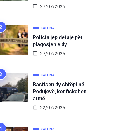
27/07/2026
BALLINA
Policia jep detaje për
plagosjen e dy
27/07/2026
BALLINA
Bastisen dy shtëpi në
Podujevë, konfiskohen
armë
22/07/2026
BALLINA