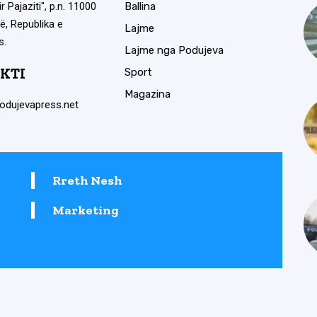
ir Pajaziti", p.n. 11000
Ballina
ë, Republika e
Lajme
s.
Lajme nga Podujeva
KTI
Sport
Magazina
odujevapress.net
Rreth Nesh
Marketing