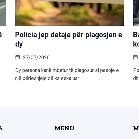
ë
Policia jep detaje për plagosjen e
B
dy
k
27/07/2026
Dy persona kanë mbetur të plagosur si pasojë e
Po
një përleshjeje që ka eskaluar
dh
A
MENU
M