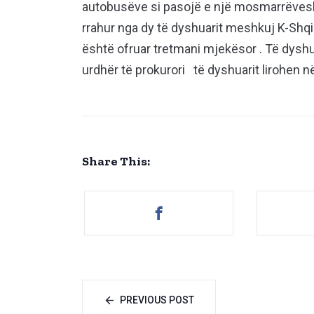
autobusëve si pasojë e një mosmarrëvesh
rrahur nga dy të dyshuarit meshkuj K-Shqi
është ofruar tretmani mjekësor . Të dyshua
urdhër të prokurori të dyshuarit lirohen n
Share This:
PREVIOUS POST