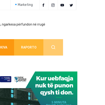
Marketing
, ngarkesa përfundon në rrugë
Policia jep detaj
KIVA
RAPORTO