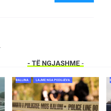
.
- TË NGJASHME
-
BALLINA
LAJME NGA PODUJEVA