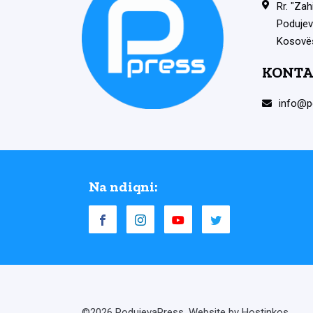
Rr. "Zah
Podujev
Kosovë
KONTA
info@p
Na ndiqni:
©2026 PodujevaPress. Website by Hostinkos.