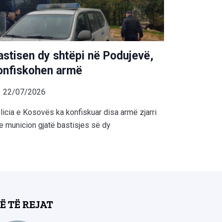
astisen dy shtëpi në Podujevë,
onfiskohen armë
22/07/2026
licia e Kosovës ka konfiskuar disa armë zjarri
e municion gjatë bastisjes së dy
Ë TË REJAT