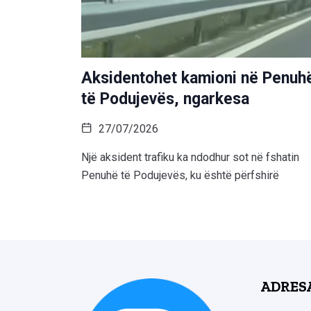
Aksidentohet kamioni në Penuh
të Podujevës, ngarkesa
27/07/2026
Një aksident trafiku ka ndodhur sot në fshatin
Penuhë të Podujevës, ku është përfshirë
ADRES