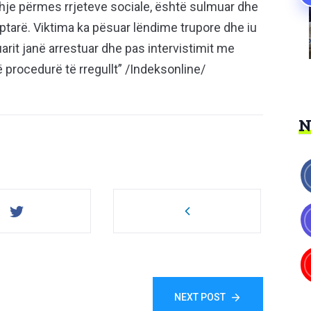
je përmes rrjeteve sociale, është sulmuar dhe
ptarë. Viktima ka pësuar lëndime trupore dhe iu
rit janë arrestuar dhe pas intervistimit me
ë procedurë të rregullt” /Indeksonline/
NEXT POST