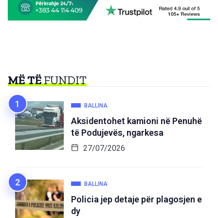
MË TË
FUNDIT
BALLINA
Aksidentohet kamioni në Penuhë
të Podujevës, ngarkesa
27/07/2026
BALLINA
Policia jep detaje për plagosjen e
dy