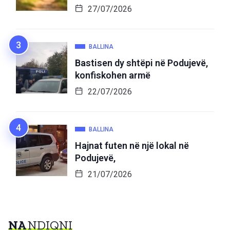
27/07/2026
BALLINA
Bastisen dy shtëpi në Podujevë,
konfiskohen armë
22/07/2026
BALLINA
Hajnat futen në një lokal në
Podujevë,
21/07/2026
NA
NDIQNI