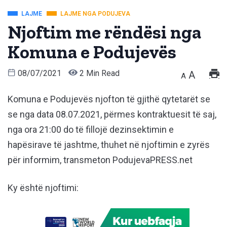
LAJME
LAJME NGA PODUJEVA
Njoftim me rëndësi nga
Komuna e Podujevës
08/07/2021
2 Min Read
A
A
Komuna e Podujevës njofton të gjithë qytetarët se
se nga data 08.07.2021, përmes kontraktuesit të saj,
nga ora 21:00 do të fillojë dezinsektimin e
hapësirave të jashtme, thuhet në njoftimin e zyrës
për informim, transmeton PodujevaPRESS.net
Ky është njoftimi: