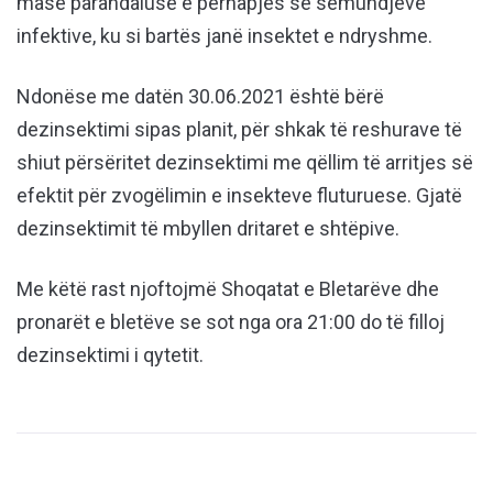
masë parandaluse e përhapjes së sëmundjeve
infektive, ku si bartës janë insektet e ndryshme.
Ndonëse me datën 30.06.2021 është bërë
dezinsektimi sipas planit, për shkak të reshurave të
shiut përsëritet dezinsektimi me qëllim të arritjes së
efektit për zvogëlimin e insekteve fluturuese. Gjatë
dezinsektimit të mbyllen dritaret e shtëpive.
Me këtë rast njoftojmë Shoqatat e Bletarëve dhe
pronarët e bletëve se sot nga ora 21:00 do të filloj
dezinsektimi i qytetit.