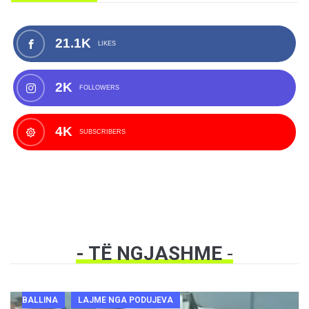
21.1K
LIKES
2K
FOLLOWERS
4K
SUBSCRIBERS
- TË NGJASHME
-
BALLINA
LAJME NGA PODUJEVA