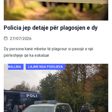
Policia jep detaje për plagosjen e dy
27/07/2026
Dy persona kanë mbetur të plagosur si pasojë e një
përleshjeje që ka eskaluar
BALLINA
LAJME NGA PODUJEVA