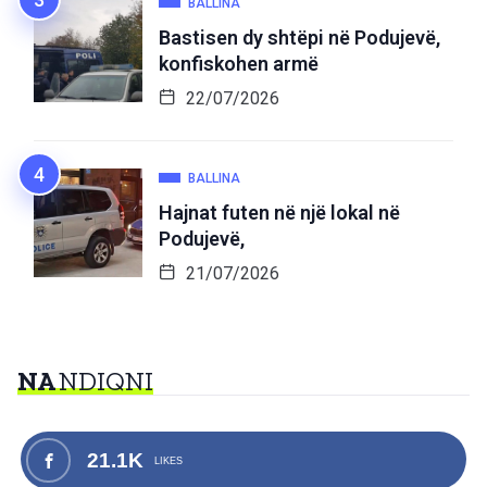
BALLINA
Bastisen dy shtëpi në Podujevë,
konfiskohen armë
22/07/2026
BALLINA
Hajnat futen në një lokal në
Podujevë,
21/07/2026
NA
NDIQNI
21.1K
LIKES