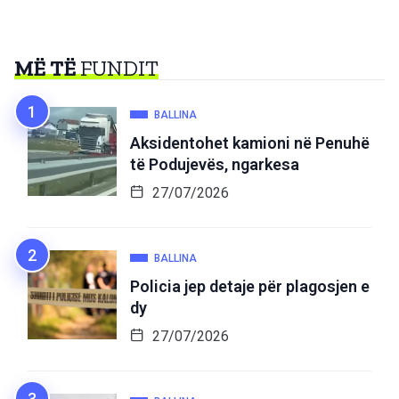
MË TË
FUNDIT
BALLINA
Aksidentohet kamioni në Penuhë
të Podujevës, ngarkesa
27/07/2026
BALLINA
Policia jep detaje për plagosjen e
dy
27/07/2026