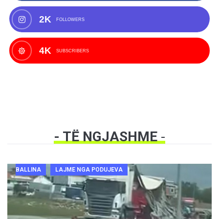
2K
FOLLOWERS
4K
SUBSCRIBERS
- TË NGJASHME
-
BALLINA
LAJME NGA PODUJEVA