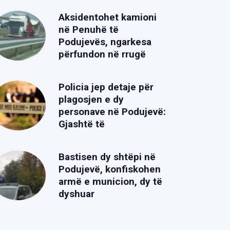
Aksidentohet kamioni
në Penuhë të
Podujevës, ngarkesa
përfundon në rrugë
Policia jep detaje për
plagosjen e dy
personave në Podujevë:
Gjashtë të
Bastisen dy shtëpi në
Podujevë, konfiskohen
armë e municion, dy të
dyshuar