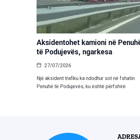
Aksidentohet kamioni në Penuh
të Podujevës, ngarkesa
27/07/2026
Një aksident trafiku ka ndodhur sot në fshatin
Penuhë të Podujevës, ku është përfshirë
ADRES