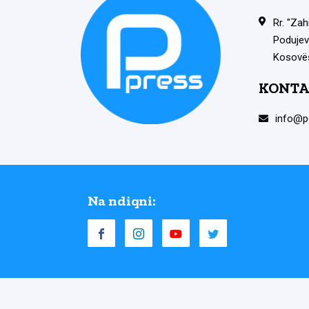
Rr. "Zah
Podujev
Kosovë
KONTA
info@p
Na ndiqni: