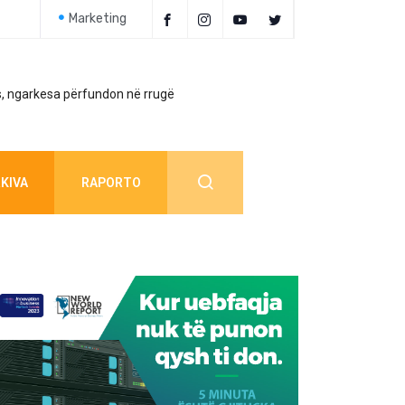
Marketing
, ngarkesa përfundon në rrugë
Policia jep detaj
KIVA
RAPORTO