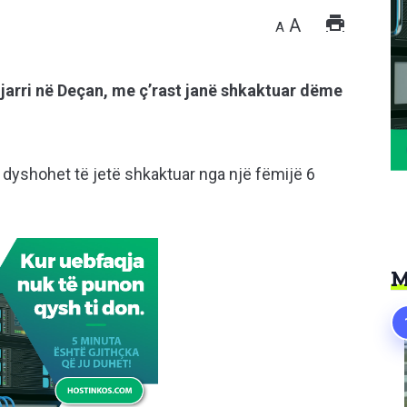
A
A
zjarri në Deçan, me ç’rast janë shkaktuar dëme
ri dyshohet të jetë shkaktuar nga një fëmijë 6
M