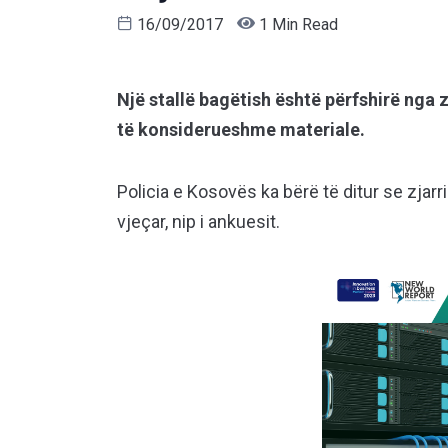
16/09/2017
1 Min Read
Një stallë bagëtish është përfshirë nga 
të konsiderueshme materiale.
Policia e Kosovës ka bërë të ditur se zjar
vjeçar, nip i ankuesit.