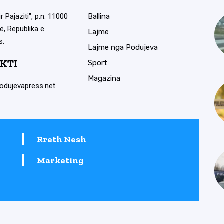
ir Pajaziti", p.n. 11000
Ballina
ë, Republika e
Lajme
s.
Lajme nga Podujeva
KTI
Sport
Magazina
odujevapress.net
Rreth Nesh
Marketing