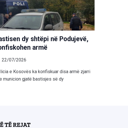
astisen dy shtëpi në Podujevë,
onfiskohen armë
22/07/2026
licia e Kosovës ka konfiskuar disa armë zjarri
e municion gjatë bastisjes së dy
Ë TË REJAT