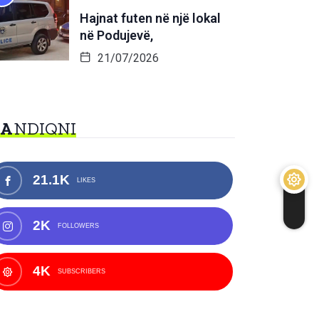
Hajnat futen në një lokal
në Podujevë,
21/07/2026
NA
NDIQNI
21.1K
LIKES
2K
FOLLOWERS
4K
SUBSCRIBERS