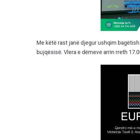
Me këtë rast janë djegur ushqim bagëtish
bujqësisë. Vlera e dëmeve arrin rreth 17.0