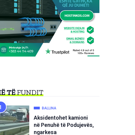
Ë TË
FUNDIT
BALLINA
Aksidentohet kamioni
në Penuhë të Podujevës,
ngarkesa