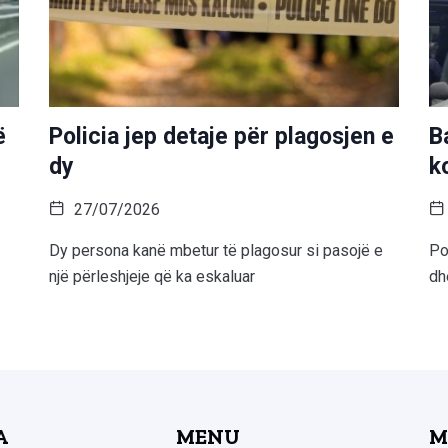
ë
Policia jep detaje për plagosjen e
B
dy
k
27/07/2026
Dy persona kanë mbetur të plagosur si pasojë e
Po
një përleshjeje që ka eskaluar
dh
A
MENU
M