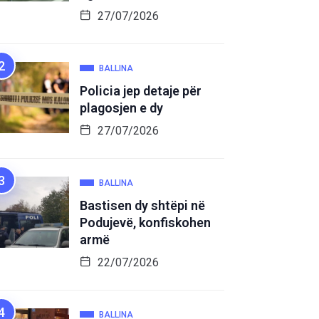
27/07/2026
BALLINA
Policia jep detaje për
plagosjen e dy
27/07/2026
BALLINA
Bastisen dy shtëpi në
Podujevë, konfiskohen
armë
22/07/2026
BALLINA