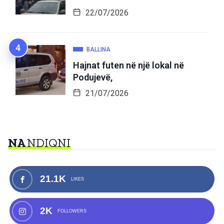
22/07/2026
BALLINA
Hajnat futen në një lokal në
Podujevë,
21/07/2026
NA
NDIQNI
21.1K
LIKES
2K
FOLLOWERS