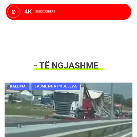
4K
SUBSCRIBERS
- TË NGJASHME
-
BALLINA
LAJME NGA PODUJEVA