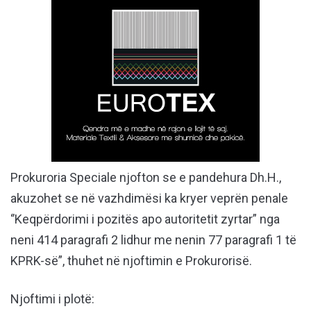
Prokuroria Speciale njofton se e pandehura Dh.H.,
akuzohet se në vazhdimësi ka kryer veprën penale
‘’Keqpërdorimi i pozitës apo autoritetit zyrtar” nga
neni 414 paragrafi 2 lidhur me nenin 77 paragrafi 1 të
KPRK-së”, thuhet në njoftimin e Prokurorisë.
Njoftimi i plotë: