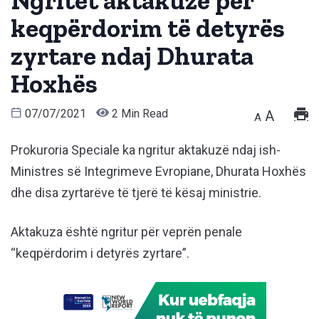
Ngritet aktakuzë për
keqpërdorim të detyrës
zyrtare ndaj Dhurata
Hoxhës
07/07/2021
2 Min Read
A
A
Prokuroria Speciale ka ngritur aktakuzë ndaj ish-
Ministres së Integrimeve Evropiane, Dhurata Hoxhës
dhe disa zyrtarëve të tjerë të kësaj ministrie.
Aktakuza është ngritur për veprën penale
“keqpërdorim i detyrës zyrtare”.