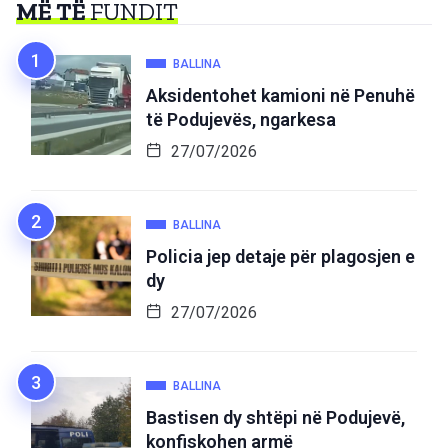
MË TË
FUNDIT
BALLINA
Aksidentohet kamioni në Penuhë
të Podujevës, ngarkesa
27/07/2026
BALLINA
Policia jep detaje për plagosjen e
dy
27/07/2026
BALLINA
Bastisen dy shtëpi në Podujevë,
konfiskohen armë