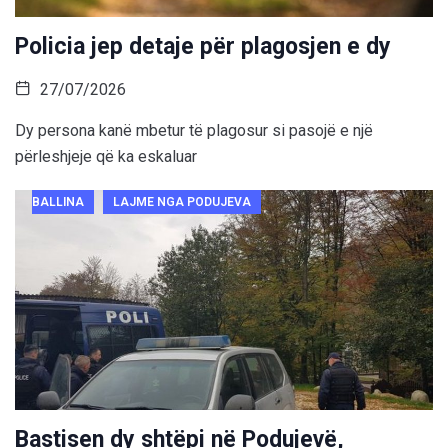
Policia jep detaje për plagosjen e dy
27/07/2026
Dy persona kanë mbetur të plagosur si pasojë e një
përleshjeje që ka eskaluar
BALLINA
LAJME NGA PODUJEVA
Bastisen dy shtëpi në Podujevë,