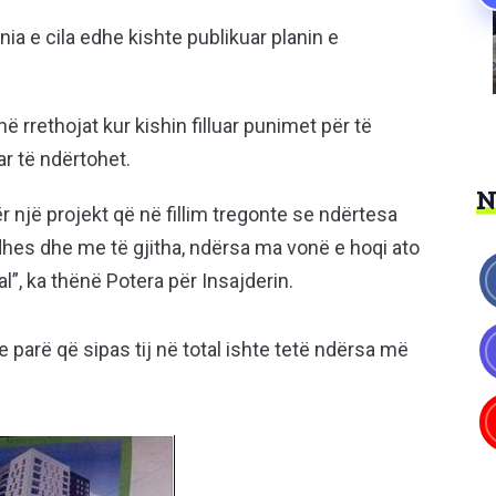
ia e cila edhe kishte publikuar planin e
ë rrethojat kur kishin filluar punimet për të
uar të ndërtohet.
 një projekt që në fillim tregonte se ndërtesa
hes dhe me të gjitha, ndërsa ma vonë e hoqi ato
l”, ka thënë Potera për Insajderin.
 parë që sipas tij në total ishte tetë ndërsa më