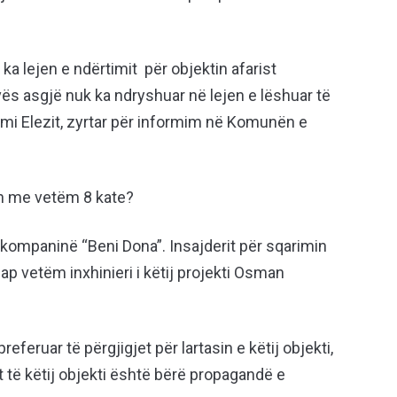
 lejen e ndërtimit për objektin afarist
asgjë nuk ka ndryshuar në lejen e lëshuar të
zmi Elezit, zyrtar për informim në Komunën e
in me vetëm 8 kate?
 kompaninë “Beni Dona”. Insajderit për sqarimin
ap vetëm inxhinieri i këtij projekti Osman
referuar të përgjigjet për lartasin e këtij objekti,
it të këtij objekti është bërë propagandë e