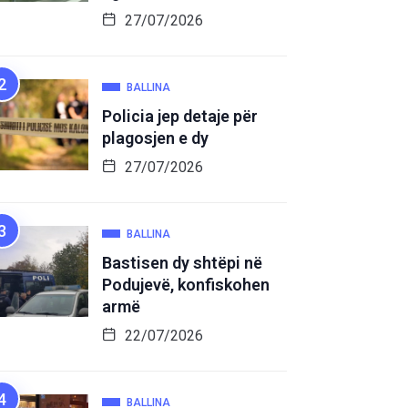
27/07/2026
BALLINA
Policia jep detaje për
plagosjen e dy
27/07/2026
BALLINA
Bastisen dy shtëpi në
Podujevë, konfiskohen
armë
22/07/2026
BALLINA