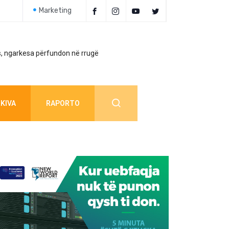
Marketing
, ngarkesa përfundon në rrugë
Policia jep detaj
KIVA
RAPORTO