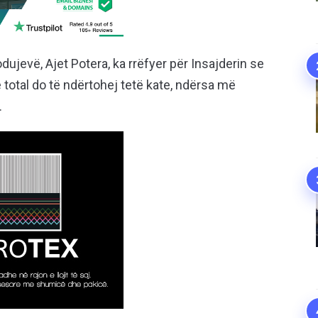
ujevë, Ajet Potera, ka rrëfyer për Insajderin se
në total do të ndërtohej tetë kate, ndërsa më
.