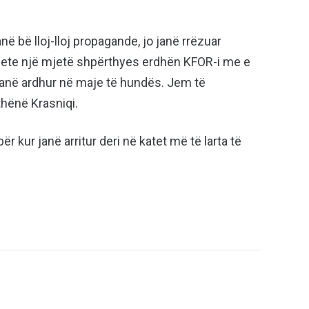
anë bë lloj-lloj propagande, jo janë rrëzuar
gjete një mjetë shpërthyes erdhën KFOR-i me e
kanë ardhur në maje të hundës. Jem të
hënë Krasniqi.
r kur janë arritur deri në katet më të larta të