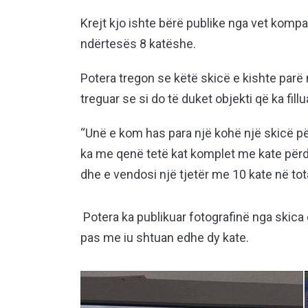
Krejt kjo ishte bërë publike nga vet kompan
ndërtesës 8 katëshe.
Potera tregon se këtë skicë e kishte parë n
treguar se si do të duket objekti që ka fill
“Unë e kom has para një kohë një skicë për
ka me qenë tetë kat komplet me kate përd
dhe e vendosi një tjetër me 10 kate në tota
Potera ka publikuar fotografinë nga skica e
pas me iu shtuan edhe dy kate.