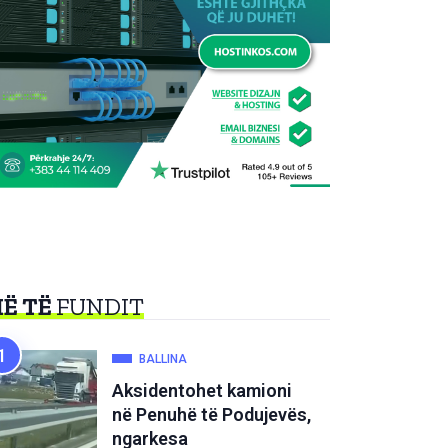
Ë TË
FUNDIT
BALLINA
Aksidentohet kamioni
në Penuhë të Podujevës,
ngarkesa