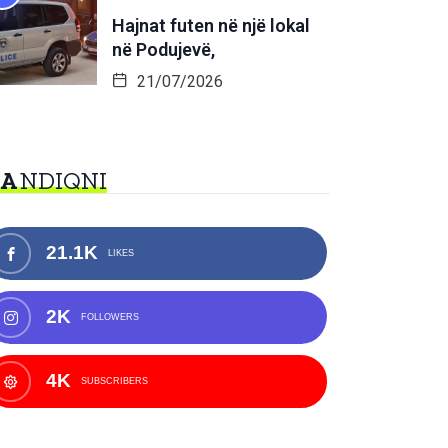
Hajnat futen në një lokal
në Podujevë,
21/07/2026
NA
NDIQNI
21.1K
LIKES
2K
FOLLOWERS
4K
SUBSCRIBERS