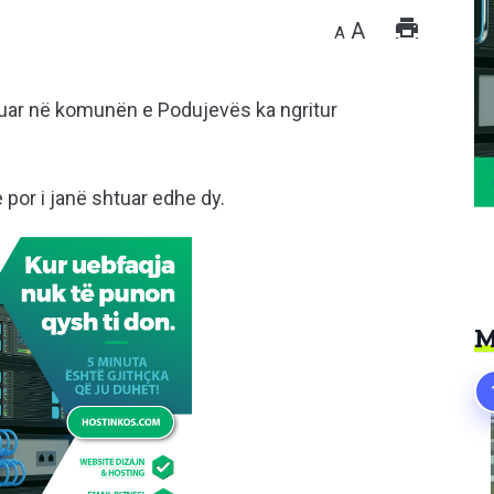
A
A
uar në komunën e Podujevës ka ngritur
 por i janë shtuar edhe dy.
M