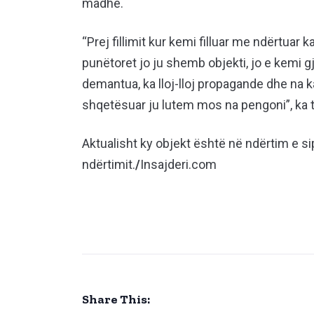
madhe.
“Prej fillimit kur kemi filluar me ndërtuar k
punëtoret jo ju shemb objekti, jo e kemi 
demantua, ka lloj-lloj propagande dhe na 
shqetësuar ju lutem mos na pengoni”, ka t
Aktualisht ky objekt është në ndërtim e sipë
ndërtimit.
/
Insajderi.com
Share This: