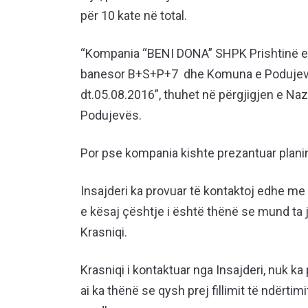
për 10 kate në total.
“Kompania “BENI DONA” SHPK Prishtinë e ka
banesor B+S+P+7 dhe Komuna e Podujevës 
dt.05.08.2016”, thuhet në përgjigjen e Na
Podujevës.
Por pse kompania kishte prezantuar plan
Insajderi ka provuar të kontaktoj edhe me
e kësaj çështje i është thënë se mund ta j
Krasniqi.
Krasniqi i kontaktuar nga Insajderi, nuk ka p
ai ka thënë se qysh prej fillimit të ndërtim