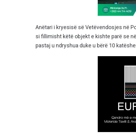
Anëtari i kryesisë së Vetëvendosjes në Pod
si fillimisht këtë objekt e kishte parë se 
pastaj u ndryshua duke u bërë 10 katëshe