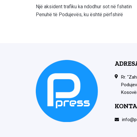
Një aksident trafiku ka ndodhur sot në fshatin
Penuhë të Podujevës, ku është përfshirë
ADRES
Rr. "Zah
Podujev
Kosovë
KONTA
info@p