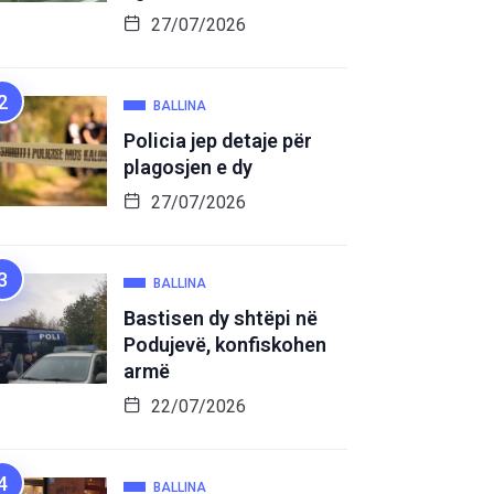
27/07/2026
BALLINA
Policia jep detaje për
plagosjen e dy
27/07/2026
BALLINA
Bastisen dy shtëpi në
Podujevë, konfiskohen
armë
22/07/2026
BALLINA