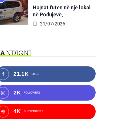
Hajnat futen në një lokal
në Podujevë,
21/07/2026
NA
NDIQNI
21.1K
LIKES
2K
FOLLOWERS
4K
SUBSCRIBERS