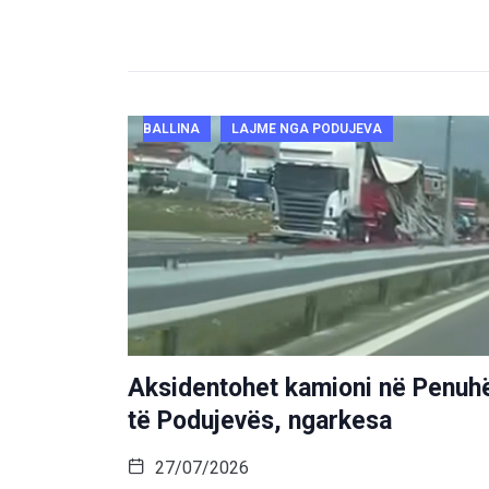
BALLINA
LAJME NGA PODUJEVA
Aksidentohet kamioni në Penuh
të Podujevës, ngarkesa
27/07/2026