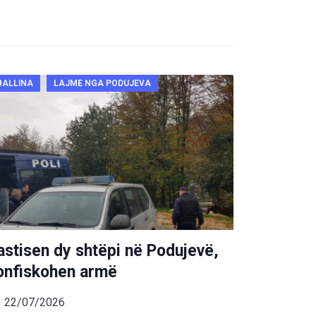
BALLINA
LAJME NGA PODUJEVA
astisen dy shtëpi në Podujevë,
onfiskohen armë
22/07/2026