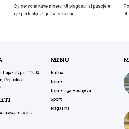
Dy persona kanë mbetur të plagosur si pasojë e
Po
një përleshjeje që ka eskaluar
dh
A
MENU
M
ir Pajaziti", p.n. 11000
Ballina
ë, Republika e
Lajme
s.
Lajme nga Podujeva
KTI
Sport
Magazina
odujevapress.net