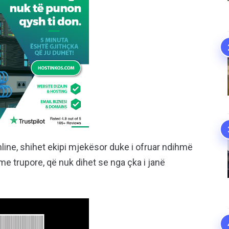
line, shihet ekipi mjekësor duke i ofruar ndihmë
me trupore, që nuk dihet se nga çka i janë