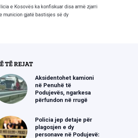
licia e Kosovës ka konfiskuar disa armë zjarri
e municion gjatë bastisjes së dy
Ë TË REJAT
Aksidentohet kamioni
në Penuhë të
Podujevës, ngarkesa
përfundon në rrugë
Policia jep detaje për
plagosjen e dy
personave në Podujevë: