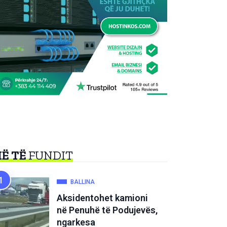
Ë TË
FUNDIT
BALLINA
Aksidentohet kamioni
në Penuhë të Podujevës,
ngarkesa