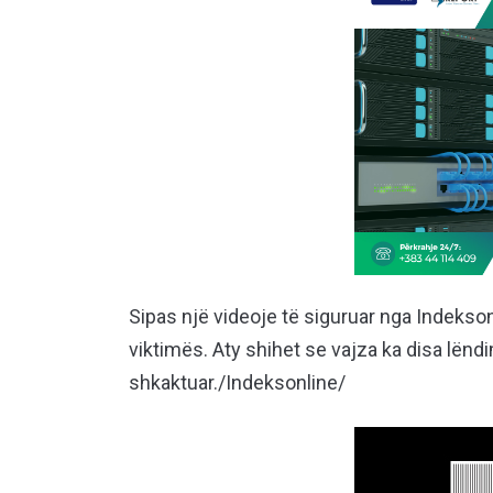
Sipas një videoje të siguruar nga Indekson
viktimës. Aty shihet se vajza ka disa lëndi
shkaktuar./Indeksonline/