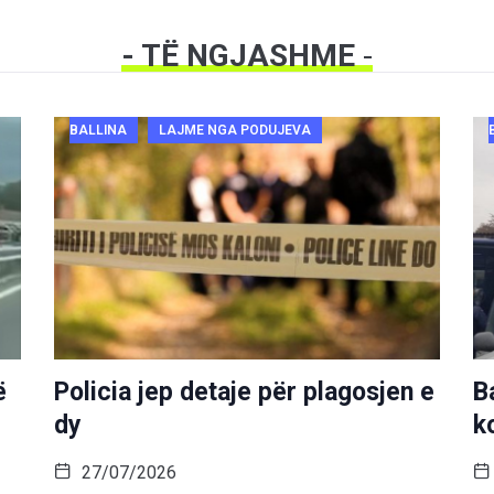
- TË NGJASHME
-
BALLINA
LAJME NGA PODUJEVA
ë
Policia jep detaje për plagosjen e
B
dy
k
27/07/2026