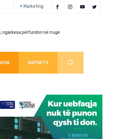
Marketing
, ngarkesa përfundon në rrugë
Policia jep detaj
KIVA
RAPORTO