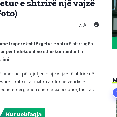
tur e shtrirë një vajzë
oto)
A
A
e trupore është gjetur e shtrirë në rrugën
ar për Indeksonline edhe komandanti i
limi.
aportuar për gjetjen e një vajze të shtrirë në
M
sore. Trafiku rajonal ka arritur në vendin e
l edhe emergjenca dhe njësia policore, tani rasti