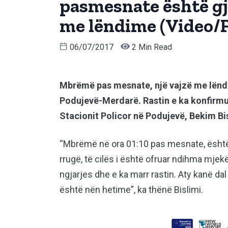
pasmesnate është gje
me lëndime (Video/F
06/07/2017
2 Min Read
Mbrëmë pas mesnate, një vajzë me lëndim
Podujevë-Merdarë. Rastin e ka konfirmu
Stacionit Policor në Podujevë, Bekim Bis
“Mbrëmë në ora 01:10 pas mesnate, është r
rrugë, të cilës i është ofruar ndihma mjekë
ngjarjes dhe e ka marr rastin. Aty kanë da
është nën hetime”, ka thënë Bislimi.