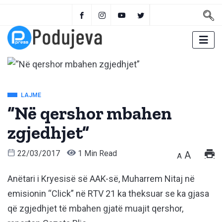
LAJME
“Në qershor mbahen
zgjedhjet”
22/03/2017
1 Min Read
A
A
Anëtari i Kryesisë së AAK-së, Muharrem Nitaj në
emisionin “Click” në RTV 21 ka theksuar se ka gjasa
që zgjedhjet të mbahen gjatë muajit qershor,