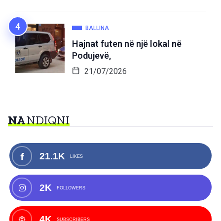
BALLINA
Hajnat futen në një lokal në
Podujevë,
21/07/2026
NA
NDIQNI
21.1K
LIKES
2K
FOLLOWERS
4K
SUBSCRIBERS