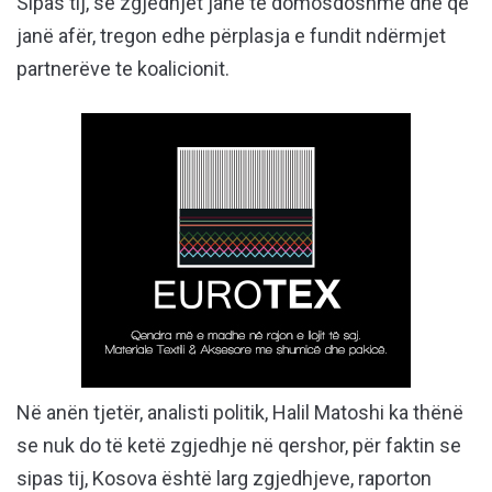
Sipas tij, se zgjedhjet janë të domosdoshme dhe që
janë afër, tregon edhe përplasja e fundit ndërmjet
partnerëve te koalicionit.
Në anën tjetër, analisti politik, Halil Matoshi ka thënë
se nuk do të ketë zgjedhje në qershor, për faktin se
sipas tij, Kosova është larg zgjedhjeve, raporton