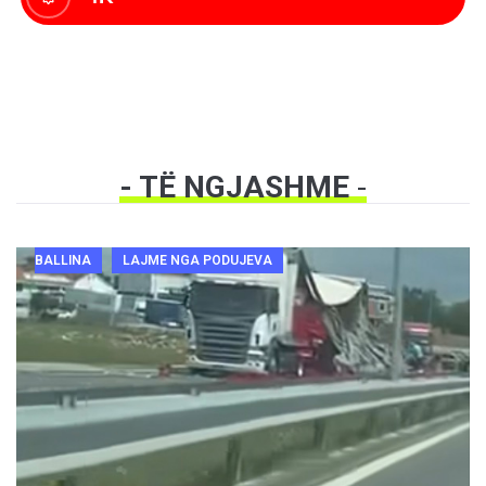
- TË NGJASHME
-
BALLINA
LAJME NGA PODUJEVA