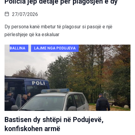
Policia jep detaje për plagosjen e dy
27/07/2026
Dy persona kanë mbetur të plagosur si pasojë e një
përleshjeje që ka eskaluar
BALLINA
LAJME NGA PODUJEVA
Bastisen dy shtëpi në Podujevë,
konfiskohen armë