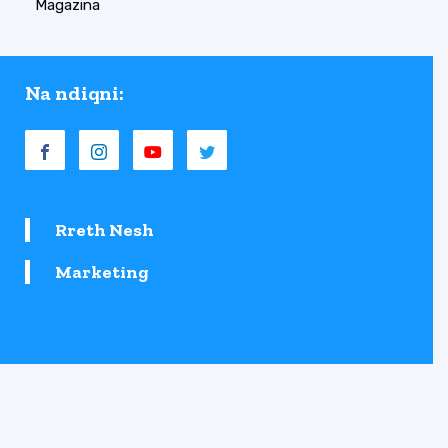
Magazina
Na ndiqni:
Rreth Nesh
Marketing