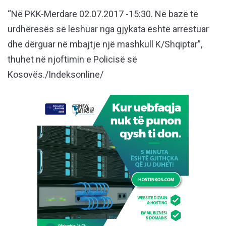
“Në PKK-Merdare 02.07.2017 -15:30. Në bazë të
urdhëresës së lëshuar nga gjykata është arrestuar
dhe dërguar në mbajtje një mashkull K/Shqiptar”,
thuhet në njoftimin e Policisë së
Kosovës./Indeksonline/