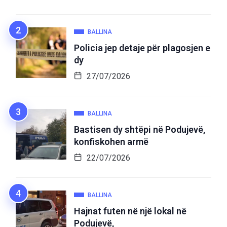
BALLINA
Policia jep detaje për plagosjen e
dy
27/07/2026
BALLINA
Bastisen dy shtëpi në Podujevë,
konfiskohen armë
22/07/2026
BALLINA
Hajnat futen në një lokal në
Podujevë,