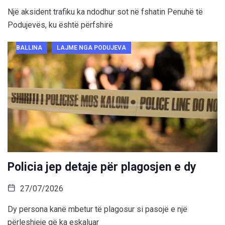
Një aksident trafiku ka ndodhur sot në fshatin Penuhë të
Podujevës, ku është përfshirë
BALLINA
LAJME NGA PODUJEVA
Policia jep detaje për plagosjen e dy
27/07/2026
Dy persona kanë mbetur të plagosur si pasojë e një
përleshjeje që ka eskaluar