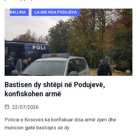
BALLINA
LAJME NGA PODUJEVA
Bastisen dy shtëpi në Podujevë,
konfiskohen armë
22/07/2026
Policia e Kosovës ka konfiskuar disa armë zjarri dhe
municion gjatë bastisjes së dy