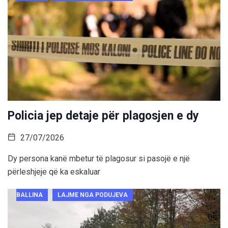
Policia jep detaje për plagosjen e dy
27/07/2026
Dy persona kanë mbetur të plagosur si pasojë e një
përleshjeje që ka eskaluar
BALLINA
LAJME NGA PODUJEVA