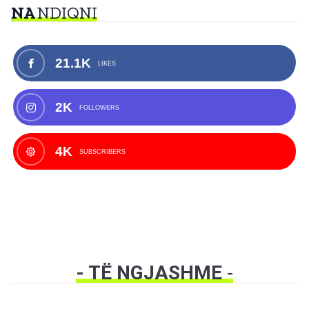
NA
NDIQNI
21.1K
LIKES
2K
FOLLOWERS
4K
SUBSCRIBERS
- TË NGJASHME
-