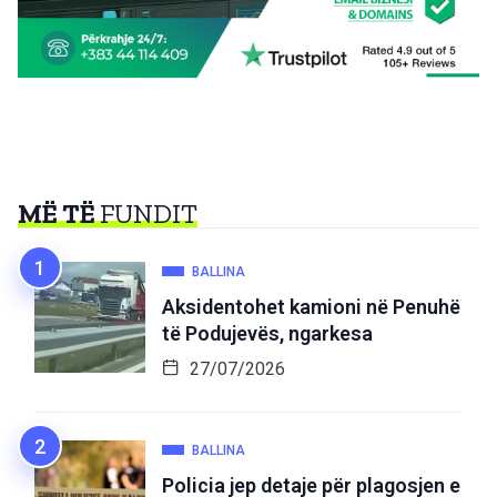
MË TË
FUNDIT
BALLINA
Aksidentohet kamioni në Penuhë
të Podujevës, ngarkesa
27/07/2026
BALLINA
Policia jep detaje për plagosjen e