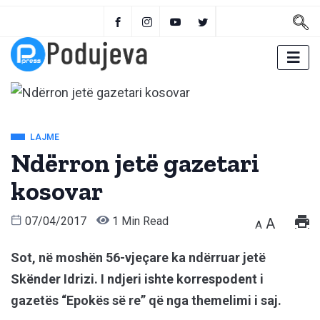
LAJME
Ndërron jetë gazetari
kosovar
07/04/2017
1 Min Read
A
A
Sot, në moshën 56-vjeçare ka ndërruar jetë
Skënder Idrizi. I ndjeri ishte korrespodent i
gazetës “Epokës së re” që nga themelimi i saj.