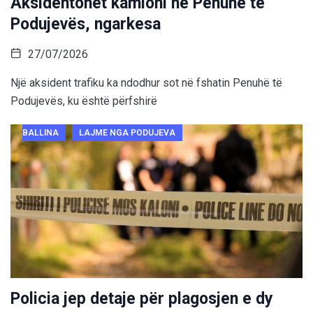
Aksidentohet kamioni në Penuhë të
Podujevës, ngarkesa
27/07/2026
Një aksident trafiku ka ndodhur sot në fshatin Penuhë të
Podujevës, ku është përfshirë
BALLINA
LAJME NGA PODUJEVA
Policia jep detaje për plagosjen e dy