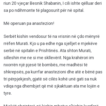
riun 20 vjeçar Besnik Shabanin, I cili ishte qëlluar deri
sa po ndihmonte të plagosurit për në spital.
Më operuan pa anastezion!
Serbët kishin vendosur të na vrisnin në çdo mënyrë
rrëfen Murati. Kjo u pa edhe nga sjelljet e mjekëve
serbë në spitalin e Prishtinës. Ata shton Murati,
silleshin me ne si me skllevërit. Nga krahërori im
nxorrën një pjesë të bombës, me madhësi të
shkrepsës, pa kurrfar anastezioni dhe atë e bënë pas
tri përpjekjesh, gjatë së cilës kohë unë gati sa nuk
vdiqa nga dhembjet që më sjkaktuan ata me lojën e
tyre.