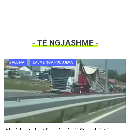
- TË NGJASHME
-
BALLINA
LAJME NGA PODUJEVA