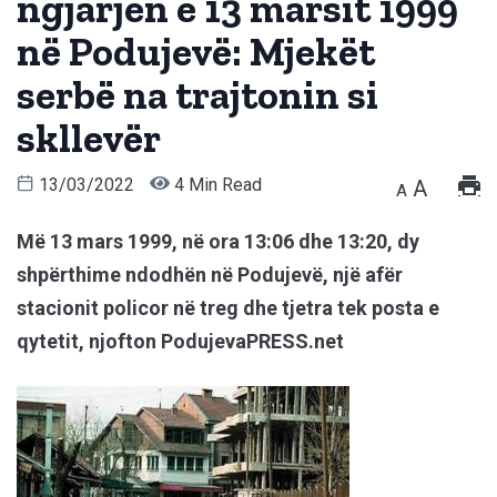
ngjarjen e 13 marsit 1999
në Podujevë: Mjekët
serbë na trajtonin si
skllevër
13/03/2022
4 Min Read
A
A
Më 13 mars 1999, në ora 13:06 dhe 13:20, dy
shpërthime ndodhën në Podujevë, një afër
stacionit policor në treg dhe tjetra tek posta e
qytetit, njofton PodujevaPRESS.net