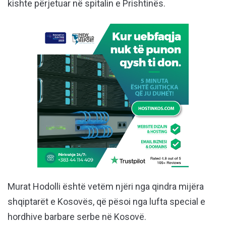
kishte përjetuar në spitalin e Prishtinës.
Murat Hodolli është vetëm njëri nga qindra mijëra
shqiptarët e Kosovës, që pësoi nga lufta special e
hordhive barbare serbe në Kosovë.