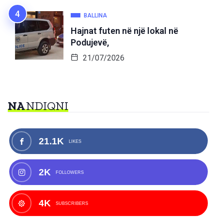
BALLINA
Hajnat futen në një lokal në
Podujevë,
21/07/2026
NA
NDIQNI
21.1K
LIKES
2K
FOLLOWERS
4K
SUBSCRIBERS