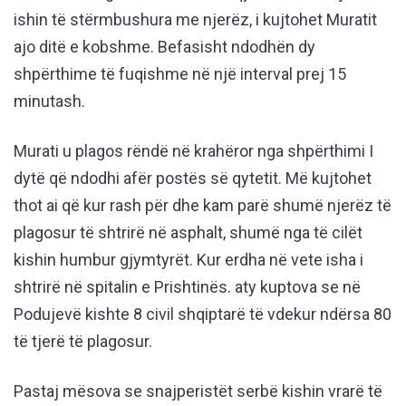
ishin të stërmbushura me njerëz, i kujtohet Muratit
ajo ditë e kobshme. Befasisht ndodhën dy
shpërthime të fuqishme në një interval prej 15
minutash.
Murati u plagos rëndë në krahëror nga shpërthimi I
dytë që ndodhi afër postës së qytetit. Më kujtohet
thot ai që kur rash për dhe kam parë shumë njerëz të
plagosur të shtrirë në asphalt, shumë nga të cilët
kishin humbur gjymtyrët. Kur erdha në vete isha i
shtrirë në spitalin e Prishtinës. aty kuptova se në
Podujevë kishte 8 civil shqiptarë të vdekur ndërsa 80
të tjerë të plagosur.
Pastaj mësova se snajperistët serbë kishin vrarë të