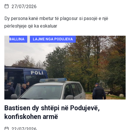
27/07/2026
Dy persona kanë mbetur të plagosur si pasojë e një
përleshjeje që ka eskaluar
BALLINA
LAJME NGA PODUJEVA
Bastisen dy shtëpi në Podujevë,
konfiskohen armë
22/07/2026