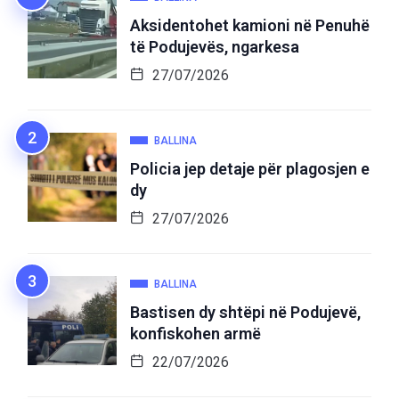
Aksidentohet kamioni në Penuhë
të Podujevës, ngarkesa
27/07/2026
BALLINA
Policia jep detaje për plagosjen e
dy
27/07/2026
BALLINA
Bastisen dy shtëpi në Podujevë,
konfiskohen armë
22/07/2026