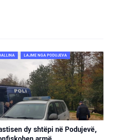
BALLINA
LAJME NGA PODUJEVA
astisen dy shtëpi në Podujevë,
onfiskohen armë