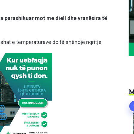
ka parashikuar mot me diell dhe vranësira të
ushat e temperaturave do të shënojë ngritje.
M