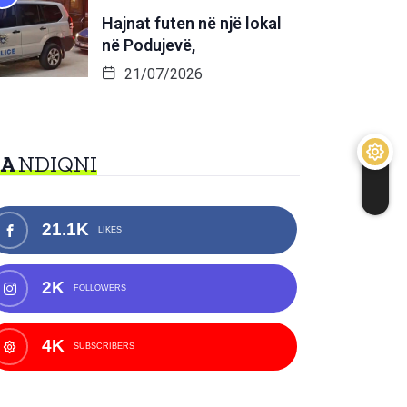
Hajnat futen në një lokal
në Podujevë,
21/07/2026
NA
NDIQNI
21.1K
LIKES
2K
FOLLOWERS
4K
SUBSCRIBERS