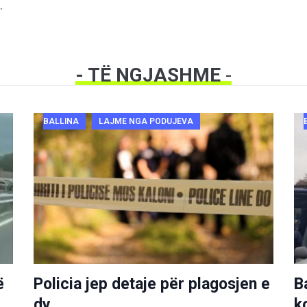
.
- TË NGJASHME
-
BALLINA
LAJME NGA PODUJEVA
ë
Policia jep detaje për plagosjen e
B
dy
k