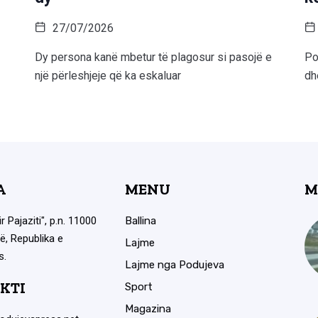
27/07/2026
Dy persona kanë mbetur të plagosur si pasojë e
Po
një përleshjeje që ka eskaluar
dh
A
MENU
M
ir Pajaziti", p.n. 11000
Ballina
ë, Republika e
Lajme
s.
Lajme nga Podujeva
KTI
Sport
Magazina