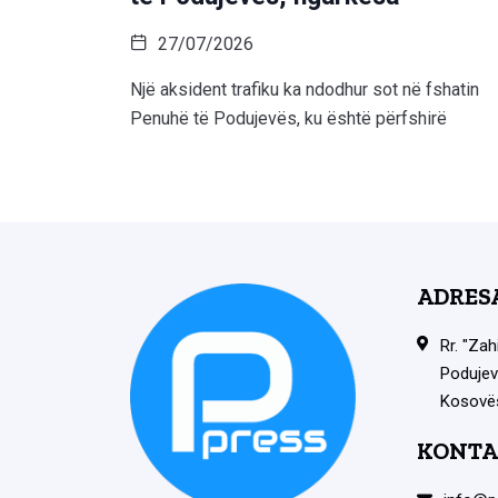
27/07/2026
Një aksident trafiku ka ndodhur sot në fshatin
Penuhë të Podujevës, ku është përfshirë
ADRES
Rr. "Zah
Podujev
Kosovë
KONTA