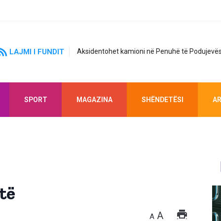
LAJMI I FUNDIT
Aksidentohet kamioni në Penuhë të Podujevës
SPORT
MAGAZINA
SHËNDETËSI
AR
të
A
A