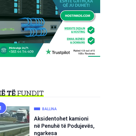
Ë TË
FUNDIT
BALLINA
Aksidentohet kamioni
në Penuhë të Podujevës,
ngarkesa