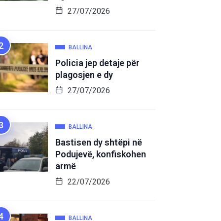
27/07/2026
BALLINA
Policia jep detaje për
plagosjen e dy
27/07/2026
BALLINA
Bastisen dy shtëpi në
Podujevë, konfiskohen
armë
22/07/2026
BALLINA