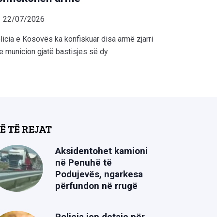
22/07/2026
licia e Kosovës ka konfiskuar disa armë zjarri
e municion gjatë bastisjes së dy
Ë TË REJAT
Aksidentohet kamioni
në Penuhë të
Podujevës, ngarkesa
përfundon në rrugë
Policia jep detaje për