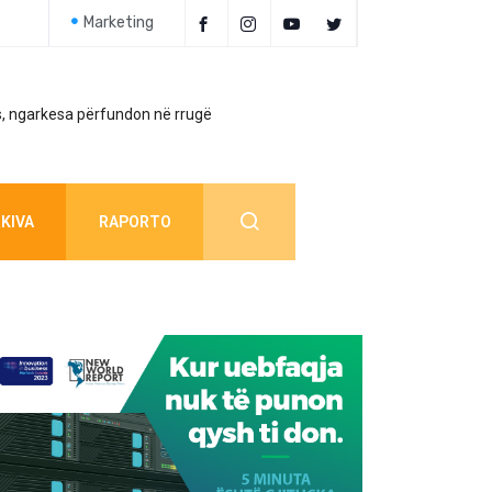
Marketing
, ngarkesa përfundon në rrugë
Policia jep detaj
KIVA
RAPORTO