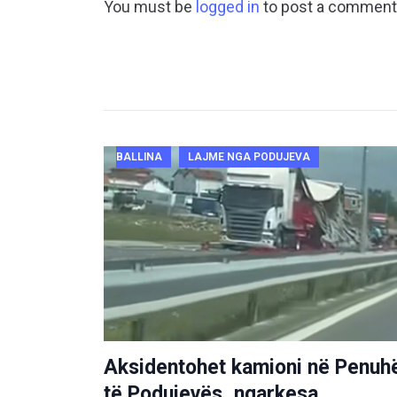
You must be
logged in
to post a comment
BALLINA
LAJME NGA PODUJEVA
Aksidentohet kamioni në Penuh
të Podujevës, ngarkesa