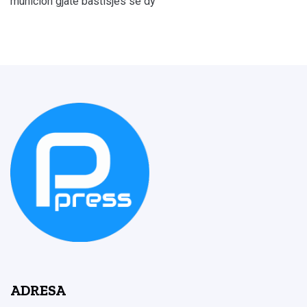
municion gjatë bastisjes së dy
ADRESA