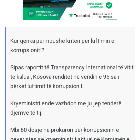
Kur qenka përmbushë kriteri për luftimin e
korrupsionit!?
Sipas raportit të Transparency International të vitit
të kaluar, Kosova renditet në vendin e 95 sa i
përket luftimit të korrupsionit.
Kryeministri ende vazhdon me ju jep tenderë
djemve të tij.
Mbi 60 dosje në prokurori për korrupsionin e
qeverisjes së kryeministrit aktual në Komunën e