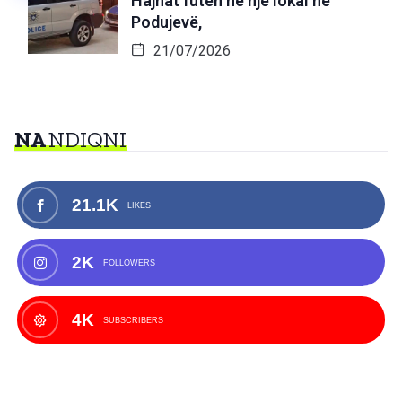
Hajnat futen në një lokal në
Podujevë,
21/07/2026
NA
NDIQNI
21.1K
LIKES
2K
FOLLOWERS
4K
SUBSCRIBERS