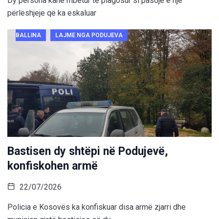
Dy persona kanë mbetur të plagosur si pasojë e një
përleshjeje që ka eskaluar
BALLINA
LAJME NGA PODUJEVA
Bastisen dy shtëpi në Podujevë,
konfiskohen armë
22/07/2026
Policia e Kosovës ka konfiskuar disa armë zjarri dhe