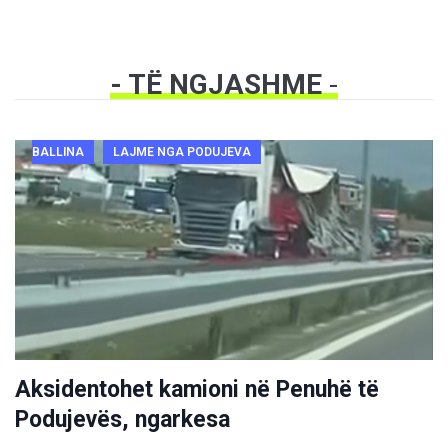
- TË NGJASHME
-
BALLINA
LAJME NGA PODUJEVA
Aksidentohet kamioni në Penuhë të
Podujevës, ngarkesa