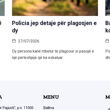
ë
Policia jep detaje për plagosjen e
B
dy
k
27/07/2026
Dy persona kanë mbetur të plagosur si pasojë e
Po
një përleshjeje që ka eskaluar
dh
A
MENU
M
ir Pajaziti", p.n. 11000
Ballina