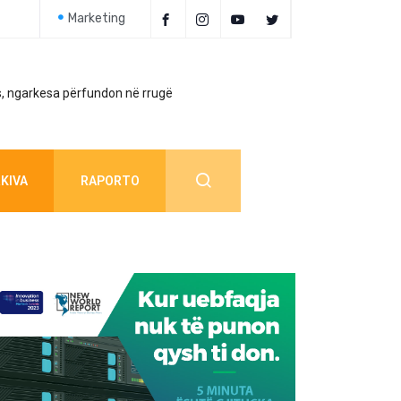
Marketing
, ngarkesa përfundon në rrugë
Policia jep detaj
KIVA
RAPORTO