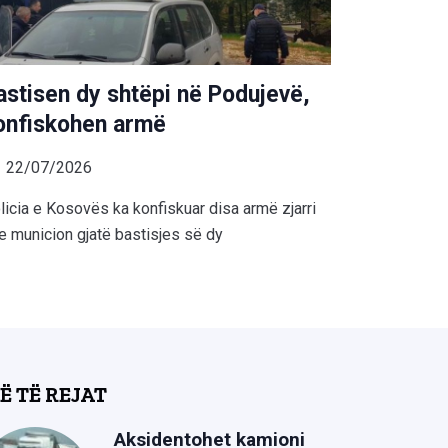
astisen dy shtëpi në Podujevë,
onfiskohen armë
22/07/2026
licia e Kosovës ka konfiskuar disa armë zjarri
e municion gjatë bastisjes së dy
Ë TË REJAT
Aksidentohet kamioni