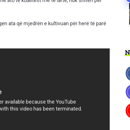
edhe ato të kualitetit më të lartë, nuk shiten për
qen ata që mjedrën e kultivuan për herë të parë