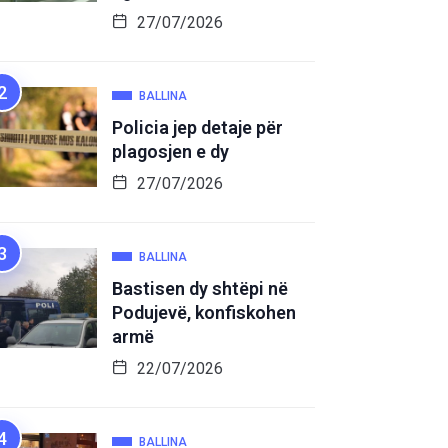
27/07/2026
BALLINA
Policia jep detaje për
plagosjen e dy
27/07/2026
BALLINA
Bastisen dy shtëpi në
Podujevë, konfiskohen
armë
22/07/2026
BALLINA