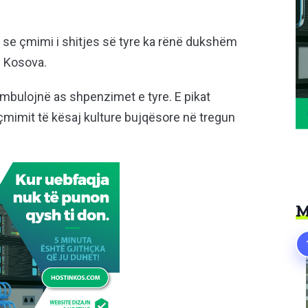
 se çmimi i shitjes së tyre ka rënë dukshëm
n Kosova.
mbulojnë as shpenzimet e tyre. E pikat
 çmimit të kësaj kulture bujqësore në tregun
M