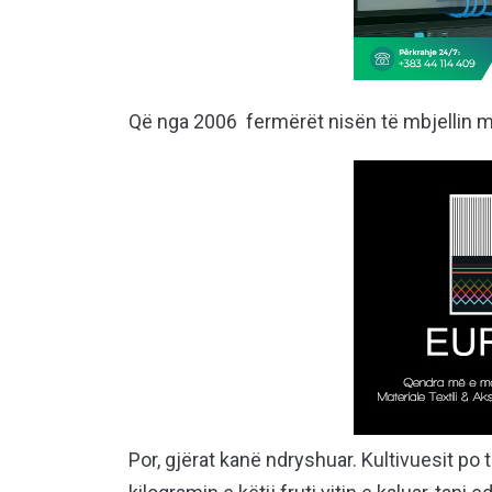
Që nga 2006 fermërët nisën të mbjellin mj
Por, gjërat kanë ndryshuar. Kultivuesit p