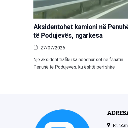
Aksidentohet kamioni në Penuh
të Podujevës, ngarkesa
27/07/2026
Një aksident trafiku ka ndodhur sot në fshatin
Penuhë të Podujevës, ku është përfshirë
ADRES
Rr. "Zah