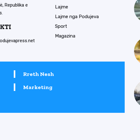
ë, Republika e
Lajme
s.
Lajme nga Podujeva
KTI
Sport
Magazina
odujevapress.net
Rreth Nesh
Marketing