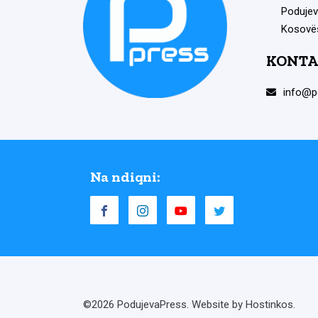
Podujev
Kosovë
KONTA
info@p
Na ndiqni:
©2026 PodujevaPress. Website by Hostinkos.