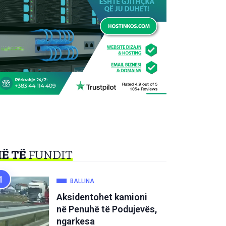
Ë TË
FUNDIT
BALLINA
Aksidentohet kamioni
në Penuhë të Podujevës,
ngarkesa