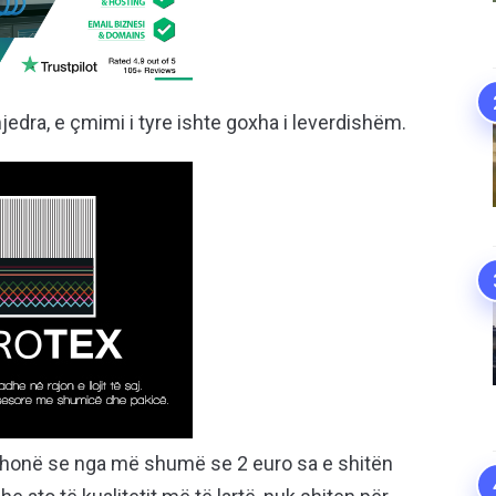
edra, e çmimi i tyre ishte goxha i leverdishëm.
o thonë se nga më shumë se 2 euro sa e shitën