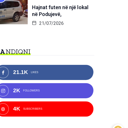
Hajnat futen në një lokal
në Podujevë,
21/07/2026
NA
NDIQNI
21.1K
LIKES
2K
FOLLOWERS
4K
SUBSCRIBERS