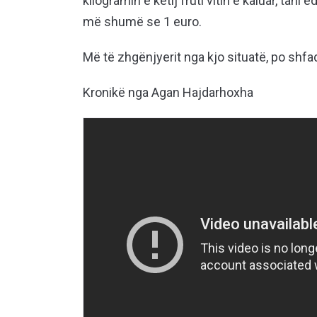
kilogramin e këtij fruti vitin e kaluar, tani 
më shumë se 1 euro.
Më të zhgënjyerit nga kjo situatë, po shfa
Kronikë nga Agan Hajdarhoxha