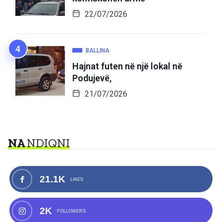
22/07/2026
BALLINA
Hajnat futen në një lokal në
Podujevë,
21/07/2026
NA
NDIQNI
21.1K
LIKES
2K
FOLLOWERS