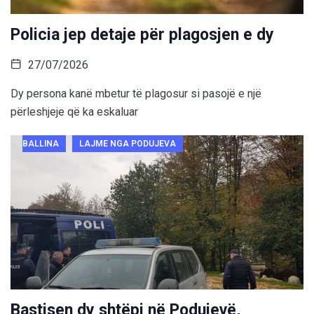
Policia jep detaje për plagosjen e dy
27/07/2026
Dy persona kanë mbetur të plagosur si pasojë e një
përleshjeje që ka eskaluar
BALLINA
LAJME NGA PODUJEVA
Bastisen dy shtëpi në Podujevë,