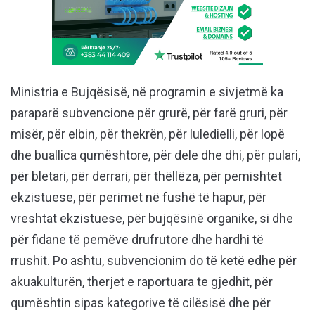
Ministria e Bujqësisë, në programin e sivjetmë ka
paraparë subvencione për grurë, për farë gruri, për
misër, për elbin, për thekrën, për luledielli, për lopë
dhe buallica qumështore, për dele dhe dhi, për pulari,
për bletari, për derrari, për thëllëza, për pemishtet
ekzistuese, për perimet në fushë të hapur, për
vreshtat ekzistuese, për bujqësinë organike, si dhe
për fidane të pemëve drufrutore dhe hardhi të
rrushit. Po ashtu, subvencionim do të ketë edhe për
akuakulturën, therjet e raportuara te gjedhit, për
qumështin sipas kategorive të cilësisë dhe për