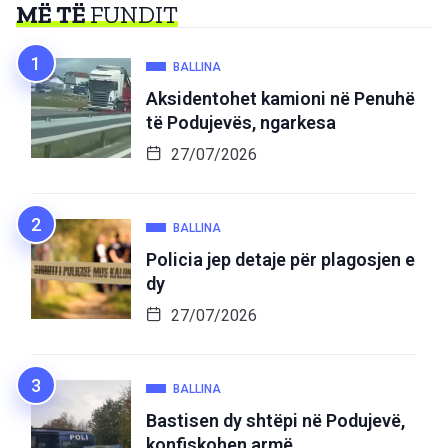
MË TË
FUNDIT
BALLINA
Aksidentohet kamioni në Penuhë
të Podujevës, ngarkesa
27/07/2026
BALLINA
Policia jep detaje për plagosjen e
dy
27/07/2026
BALLINA
Bastisen dy shtëpi në Podujevë,
konfiskohen armë