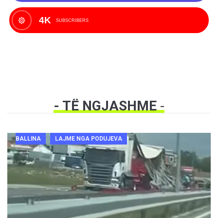
4K
SUBSCRIBERS
- TË NGJASHME
-
BALLINA
LAJME NGA PODUJEVA