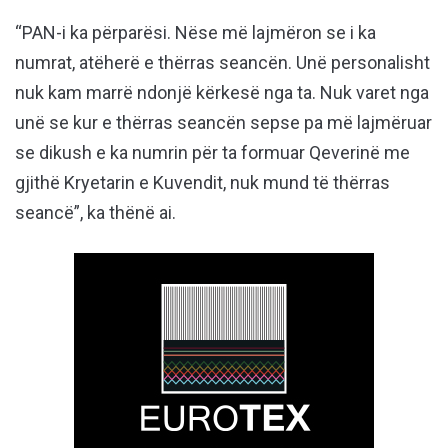
“PAN-i ka përparësi. Nëse më lajmëron se i ka
numrat, atëherë e thërras seancën. Unë personalisht
nuk kam marrë ndonjë kërkesë nga ta. Nuk varet nga
unë se kur e thërras seancën sepse pa më lajmëruar
se dikush e ka numrin për ta formuar Qeverinë me
gjithë Kryetarin e Kuvendit, nuk mund të thërras
seancë”, ka thënë ai.