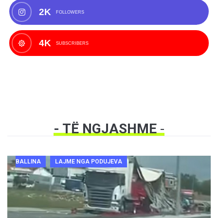
2K
FOLLOWERS
4K
SUBSCRIBERS
- TË NGJASHME
-
BALLINA
LAJME NGA PODUJEVA