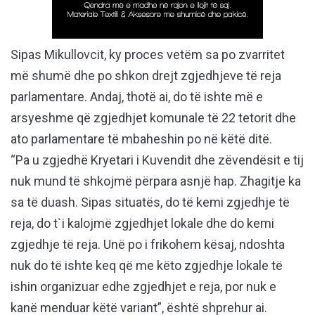
Sipas Mikullovcit, ky proces vetëm sa po zvarritet
më shumë dhe po shkon drejt zgjedhjeve të reja
parlamentare. Andaj, thotë ai, do të ishte më e
arsyeshme që zgjedhjet komunale të 22 tetorit dhe
ato parlamentare të mbaheshin po në këtë ditë.
“Pa u zgjedhë Kryetari i Kuvendit dhe zëvendësit e tij
nuk mund të shkojmë përpara asnjë hap. Zhagitje ka
sa të duash. Sipas situatës, do të kemi zgjedhje të
reja, do t`i kalojmë zgjedhjet lokale dhe do kemi
zgjedhje të reja. Unë po i frikohem kësaj, ndoshta
nuk do të ishte keq që me këto zgjedhje lokale të
ishin organizuar edhe zgjedhjet e reja, por nuk e
kanë menduar këtë variant”, është shprehur ai.