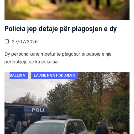
Policia jep detaje për plagosjen e dy
27/07/2026
Dy persona kanë mbetur të plagosur si pasojë e një
përleshjeje që ka eskaluar
BALLINA
LAJME NGA PODUJEVA