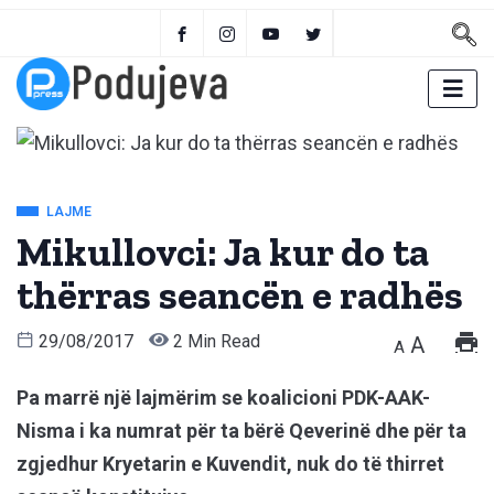
LAJME
Mikullovci: Ja kur do ta
thërras seancën e radhës
29/08/2017
2 Min Read
A
A
Pa marrë një lajmërim se koalicioni PDK-AAK-
Nisma i ka numrat për ta bërë Qeverinë dhe për ta
zgjedhur Kryetarin e Kuvendit, nuk do të thirret