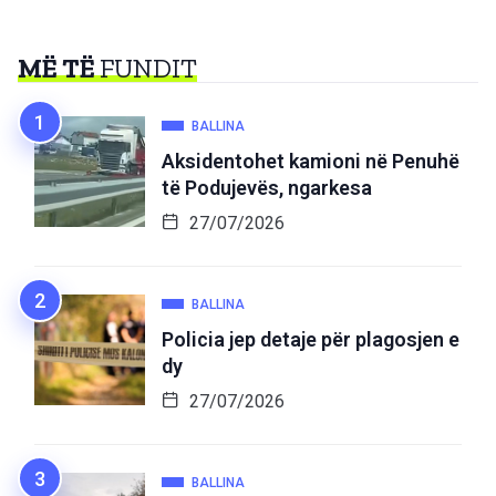
MË TË
FUNDIT
BALLINA
Aksidentohet kamioni në Penuhë
të Podujevës, ngarkesa
27/07/2026
BALLINA
Policia jep detaje për plagosjen e
dy
27/07/2026
BALLINA