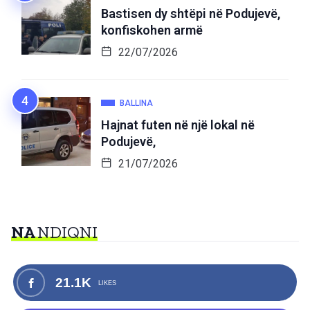
Bastisen dy shtëpi në Podujevë,
konfiskohen armë
22/07/2026
BALLINA
Hajnat futen në një lokal në
Podujevë,
21/07/2026
NA
NDIQNI
21.1K
LIKES