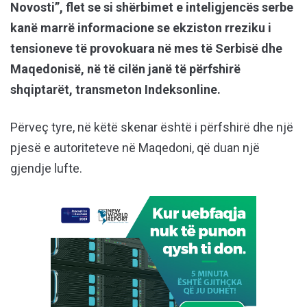
Novosti”, flet se si shërbimet e inteligjencës serbe
kanë marrë informacione se ekziston rreziku i
tensioneve të provokuara në mes të Serbisë dhe
Maqedonisë, në të cilën janë të përfshirë
shqiptarët, transmeton Indeksonline.
Përveç tyre, në këtë skenar është i përfshirë dhe një
pjesë e autoriteteve në Maqedoni, që duan një
gjendje lufte.