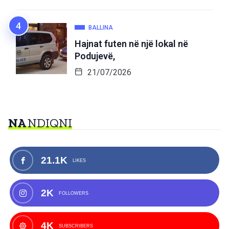
BALLINA
Hajnat futen në një lokal në
Podujevë,
21/07/2026
NA
NDIQNI
21.1K
LIKES
2K
FOLLOWERS
4K
SUBSCRIBERS