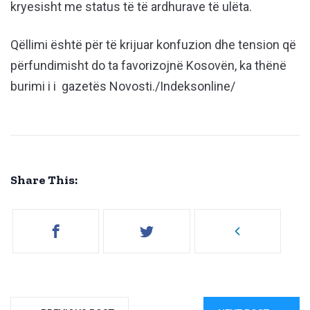
kryesisht me status të të ardhurave të ulëta.
Qëllimi është për të krijuar konfuzion dhe tension që
përfundimisht do ta favorizojnë Kosovën, ka thënë
burimi i i gazetës Novosti./Indeksonline/
Share This: