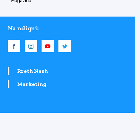
Magazina
Na ndiqni:
Rreth Nesh
Marketing