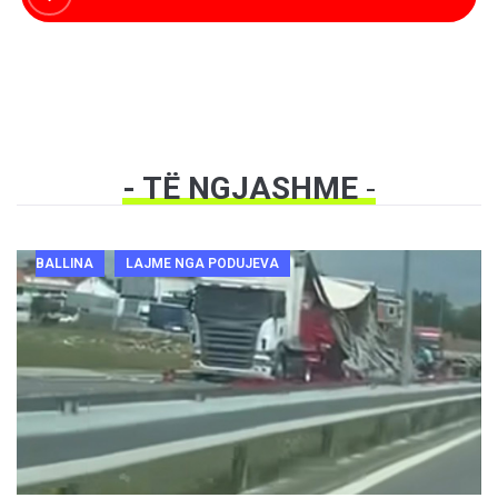
- TË NGJASHME
-
BALLINA
LAJME NGA PODUJEVA