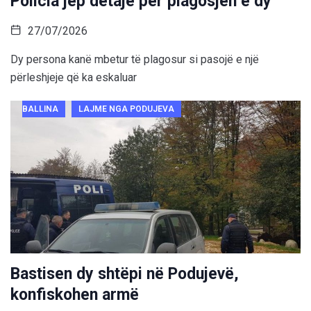
Policia jep detaje për plagosjen e dy
27/07/2026
Dy persona kanë mbetur të plagosur si pasojë e një
përleshjeje që ka eskaluar
BALLINA
LAJME NGA PODUJEVA
Bastisen dy shtëpi në Podujevë,
konfiskohen armë