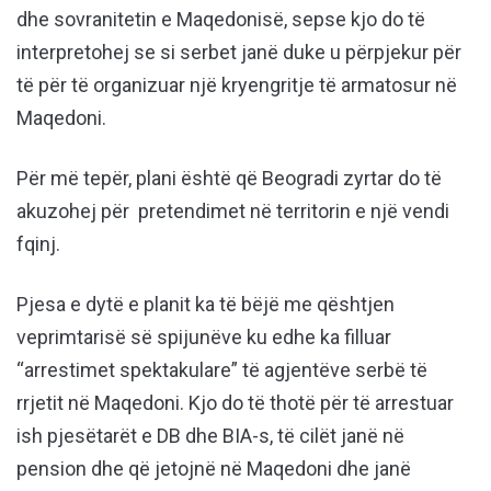
dhe sovranitetin e Maqedonisë, sepse kjo do të
interpretohej se si serbet janë duke u përpjekur për
të për të organizuar një kryengritje të armatosur në
Maqedoni.
Për më tepër, plani është që Beogradi zyrtar do të
akuzohej për pretendimet në territorin e një vendi
fqinj.
Pjesa e dytë e planit ka të bëjë me qështjen
veprimtarisë së spijunëve ku edhe ka filluar
“arrestimet spektakulare” të agjentëve serbë të
rrjetit në Maqedoni. Kjo do të thotë për të arrestuar
ish pjesëtarët e DB dhe BIA-s, të cilët janë në
pension dhe që jetojnë në Maqedoni dhe janë