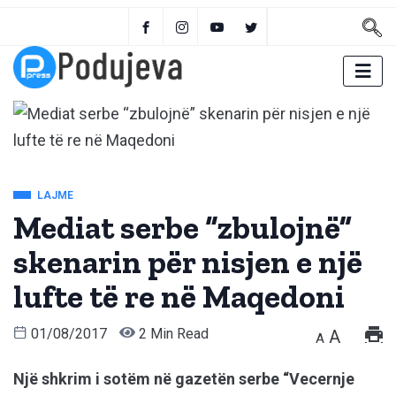
LAJME
Mediat serbe “zbulojnë”
skenarin për nisjen e një
lufte të re në Maqedoni
01/08/2017
2 Min Read
A
A
Një shkrim i sotëm në gazetën serbe “Vecernje