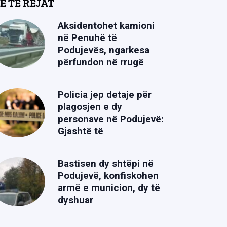
Ë TË REJAT
Aksidentohet kamioni
në Penuhë të
Podujevës, ngarkesa
përfundon në rrugë
Policia jep detaje për
plagosjen e dy
personave në Podujevë:
Gjashtë të
Bastisen dy shtëpi në
Podujevë, konfiskohen
armë e municion, dy të
dyshuar