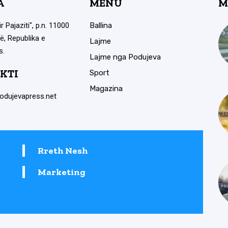
A
MENU
M
ir Pajaziti", p.n. 11000
Ballina
ë, Republika e
Lajme
s.
Lajme nga Podujeva
KTI
Sport
Magazina
odujevapress.net
Rreth Nesh
Marketing