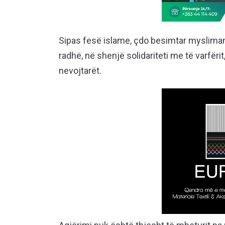
Sipas fesë islame, çdo besimtar mysliman,
radhë, në shenjë solidariteti me të varfëri
nevojtarët.