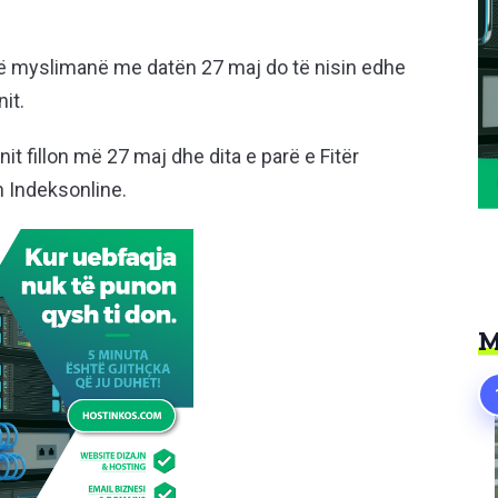
dë myslimanë me datën 27 maj do të nisin edhe
it.
t fillon më 27 maj dhe dita e parë e Fitër
 Indeksonline.
M