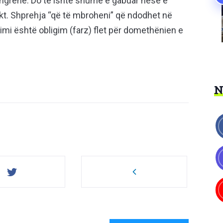
 ngrënë. Do të ishte shumë e gabuar nëse e
t. Shprehja “që të mbroheni” që ndodhet në
ërimi është obligim (farz) flet për domethënien e