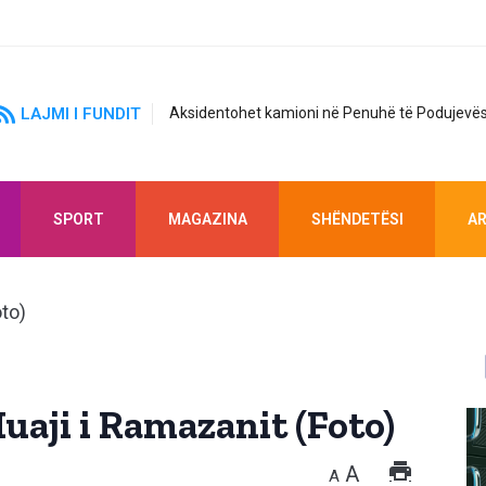
LAJMI I FUNDIT
Aksidentohet kamioni në Penuhë të Podujevës
SPORT
MAGAZINA
SHËNDETËSI
AR
Muaji i Ramazanit (Foto)
A
A