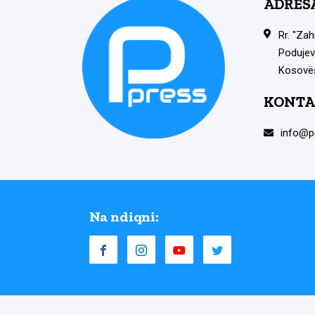
ADRES
Rr. "Zah
Podujev
Kosovë
KONTA
info@p
Na ndiqni: