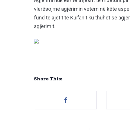
Agjërimi nuk është thjesht të mbeturit pa
vlerësojmë agjërimin vetëm në këtë aspek
fund të ajetit të Kur’anit ku thuhet se agj
agjërimit.
Share This: