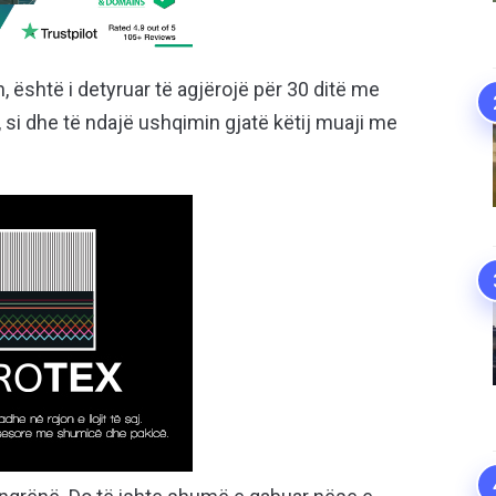
 është i detyruar të agjërojë për 30 ditë me
t, si dhe të ndajë ushqimin gjatë këtij muaji me