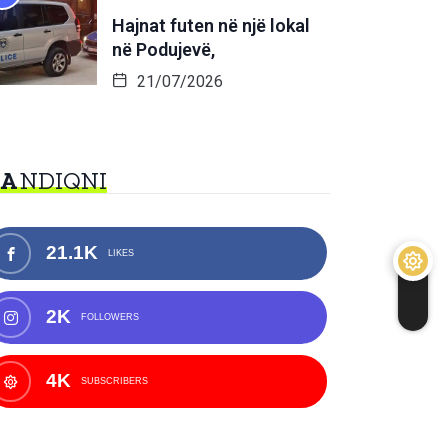
Hajnat futen në një lokal
në Podujevë,
21/07/2026
NA
NDIQNI
21.1K
LIKES
2K
FOLLOWERS
4K
SUBSCRIBERS