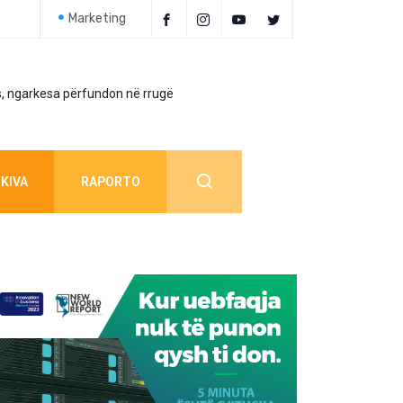
Marketing
, ngarkesa përfundon në rrugë
Policia jep detaj
KIVA
RAPORTO