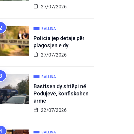
27/07/2026
BALLINA
Policia jep detaje për
plagosjen e dy
27/07/2026
BALLINA
Bastisen dy shtëpi në
Podujevë, konfiskohen
armë
22/07/2026
BALLINA