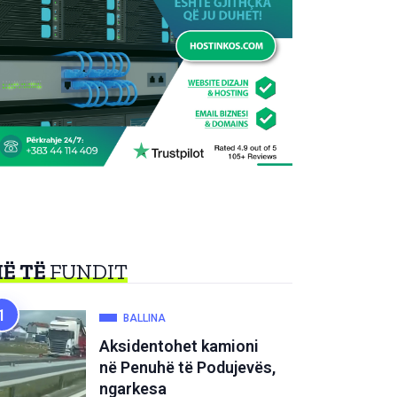
Ë TË
FUNDIT
BALLINA
Aksidentohet kamioni
në Penuhë të Podujevës,
ngarkesa