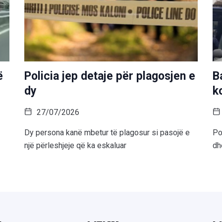
ë
Policia jep detaje për plagosjen e
B
dy
k
27/07/2026
Dy persona kanë mbetur të plagosur si pasojë e
Po
një përleshjeje që ka eskaluar
dh