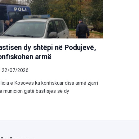
astisen dy shtëpi në Podujevë,
onfiskohen armë
22/07/2026
licia e Kosovës ka konfiskuar disa armë zjarri
e municion gjatë bastisjes së dy