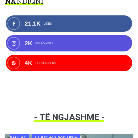
NA
NDIQNI
21.1K
LIKES
2K
FOLLOWERS
4K
SUBSCRIBERS
- TË NGJASHME
-