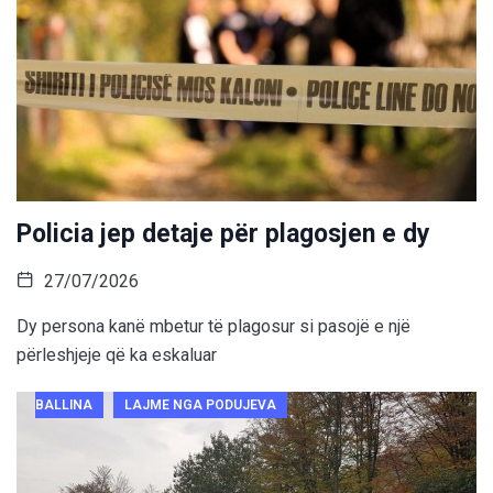
Policia jep detaje për plagosjen e dy
27/07/2026
Dy persona kanë mbetur të plagosur si pasojë e një
përleshjeje që ka eskaluar
BALLINA
LAJME NGA PODUJEVA