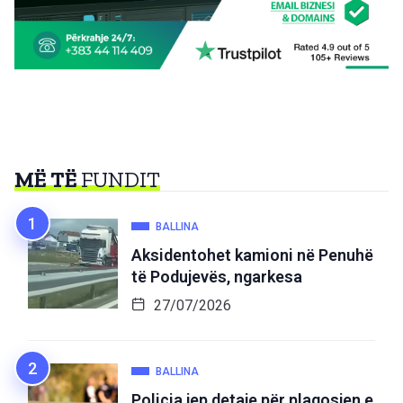
MË TË
FUNDIT
BALLINA
Aksidentohet kamioni në Penuhë
të Podujevës, ngarkesa
27/07/2026
BALLINA
Policia jep detaje për plagosjen e