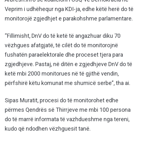
Veprim i udhëhequr nga KDI-ja, edhe këtë herë do të
monitorojë zgjedhjet e parakohshme parlamentare.
“Fillimisht, DnV do të ketë të angazhuar diku 70
vëzhgues afatgjatë, të cilët do të monitorojnë
fushatën paraelektorale dhe proceset tjera para
zgjedhjeve. Pastaj, në ditën e zgjedhjeve DnV do të
ketë mbi 2000 monitorues në të gjithë vendin,
përfshirë këtu komunat me shumicë serbe”, tha ai.
Sipas Muratit, procesi do të monitorohet edhe
përmes Qendrës së Thirrjeve me mbi 100 persona
do të marrë informata të vazhdueshme nga tereni,
kudo që ndodhen vëzhguesit tanë.