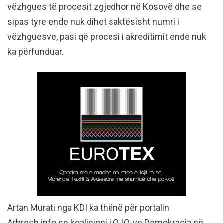
vëzhgues të procesit zgjedhor në Kosovë dhe se
sipas tyre ende nuk dihet saktësisht numri i
vëzhguesve, pasi që procesi i akreditimit ende nuk
ka përfunduar.
Artan Murati nga KDI ka thënë për portalin
Arbresh.info se koalicioni i OJQ-ve Demokracia në