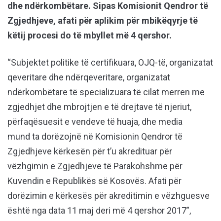
dhe ndërkombëtare. Sipas Komisionit Qendror të
Zgjedhjeve, afati për aplikim për mbikëqyrje të
këtij procesi do të mbyllet më 4 qershor.
“Subjektet politike të certifikuara, OJQ-të, organizatat
qeveritare dhe ndërqeveritare, organizatat
ndërkombëtare të specializuara të cilat merren me
zgjedhjet dhe mbrojtjen e të drejtave të njeriut,
përfaqësuesit e vendeve të huaja, dhe media
mund ta dorëzojnë në Komisionin Qendror të
Zgjedhjeve kërkesën për t’u akredituar për
vëzhgimin e Zgjedhjeve të Parakohshme për
Kuvendin e Republikës së Kosovës. Afati për
dorëzimin e kërkesës për akreditimin e vëzhguesve
është nga data 11 maj deri më 4 qershor 2017”,