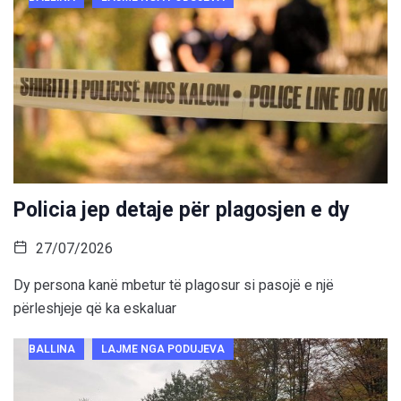
Policia jep detaje për plagosjen e dy
27/07/2026
Dy persona kanë mbetur të plagosur si pasojë e një
përleshjeje që ka eskaluar
BALLINA
LAJME NGA PODUJEVA