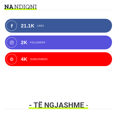
NA
NDIQNI
21.1K
LIKES
2K
FOLLOWERS
4K
SUBSCRIBERS
- TË NGJASHME
-