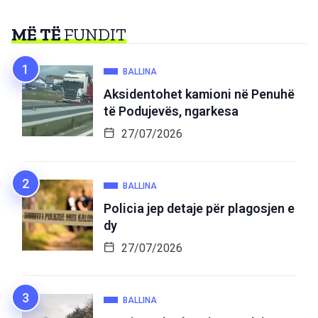
MË TË
FUNDIT
BALLINA
Aksidentohet kamioni në Penuhë
të Podujevës, ngarkesa
27/07/2026
BALLINA
Policia jep detaje për plagosjen e
dy
27/07/2026
BALLINA