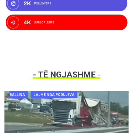
2K
FOLLOWERS
4K
SUBSCRIBERS
- TË NGJASHME
-
BALLINA
LAJME NGA PODUJEVA