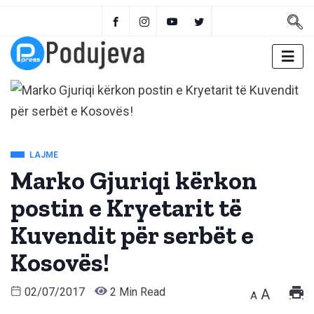
LAJME
Marko Gjuriqi kërkon
postin e Kryetarit të
Kuvendit për serbët e
Kosovës!
02/07/2017
2 Min Read
A
A