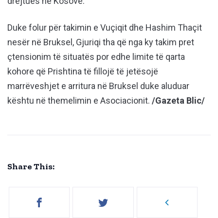
drejtues në Kosovë.
Duke folur për takimin e Vuçiqit dhe Hashim Thaçit
nesër në Bruksel, Gjuriqi tha që nga ky takim pret
çtensionim të situatës por edhe limite të qarta
kohore që Prishtina të fillojë të jetësojë
marrëveshjet e arritura në Bruksel duke aluduar
kështu në themelimin e Asociacionit.
/Gazeta Blic/
Share This: