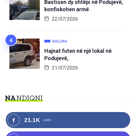
Bastisen dy shtëpi në Podujevë,
konfiskohen armë
22/07/2026
BALLINA
Hajnat futen në një lokal në
Podujevë,
21/07/2026
NA
NDIQNI
21.1K
LIKES