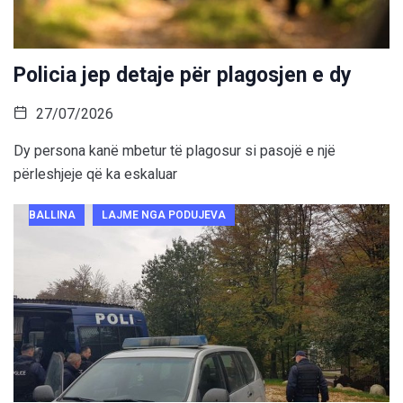
Policia jep detaje për plagosjen e dy
27/07/2026
Dy persona kanë mbetur të plagosur si pasojë e një
përleshjeje që ka eskaluar
BALLINA
LAJME NGA PODUJEVA