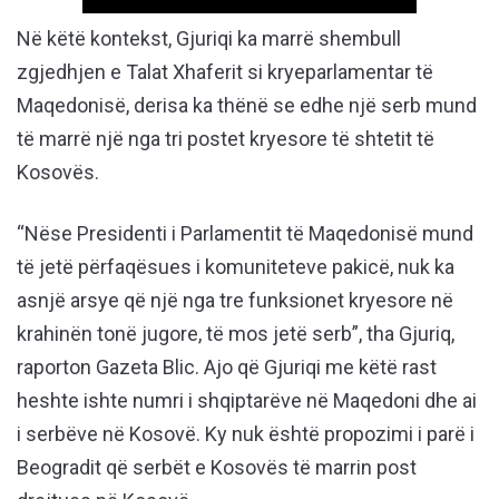
Në këtë kontekst, Gjuriqi ka marrë shembull
zgjedhjen e Talat Xhaferit si kryeparlamentar të
Maqedonisë, derisa ka thënë se edhe një serb mund
të marrë një nga tri postet kryesore të shtetit të
Kosovës.
“Nëse Presidenti i Parlamentit të Maqedonisë mund
të jetë përfaqësues i komuniteteve pakicë, nuk ka
asnjë arsye që një nga tre funksionet kryesore në
krahinën tonë jugore, të mos jetë serb”, tha Gjuriq,
raporton Gazeta Blic. Ajo që Gjuriqi me këtë rast
heshte ishte numri i shqiptarëve në Maqedoni dhe ai
i serbëve në Kosovë. Ky nuk është propozimi i parë i
Beogradit që serbët e Kosovës të marrin post