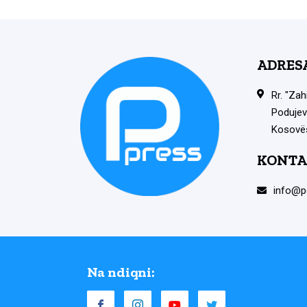
ADRES
Rr. "Zah
Podujev
Kosovë
KONTA
info@p
Na ndiqni: