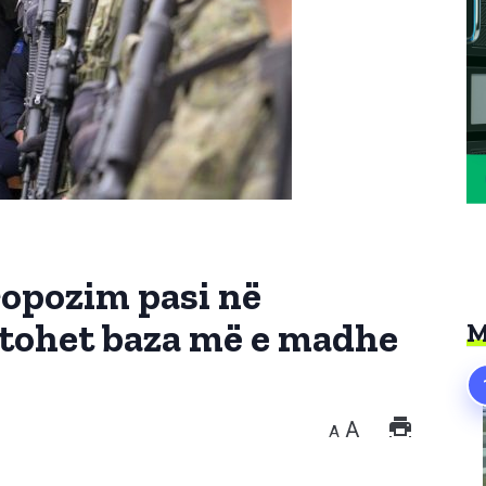
propozim pasi në
rtohet baza më e madhe
M
A
A