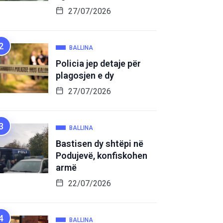
27/07/2026
BALLINA
Policia jep detaje për
plagosjen e dy
27/07/2026
BALLINA
Bastisen dy shtëpi në
Podujevë, konfiskohen
armë
22/07/2026
BALLINA