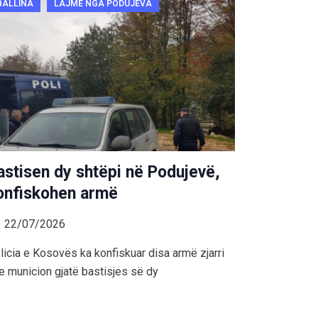
BALLINA
LAJME NGA PODUJEVA
astisen dy shtëpi në Podujevë,
onfiskohen armë
22/07/2026
licia e Kosovës ka konfiskuar disa armë zjarri
e municion gjatë bastisjes së dy