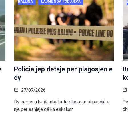
BALLINA
LAJME NGA PODUJEVA
ë
Policia jep detaje për plagosjen e
B
dy
k
27/07/2026
Dy persona kanë mbetur të plagosur si pasojë e
Po
një përleshjeje që ka eskaluar
dh