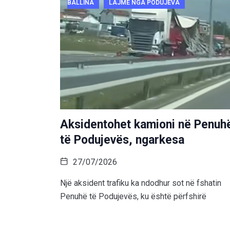
BALLINA
LAJME NGA PODUJEVA
Aksidentohet kamioni në Penuh
të Podujevës, ngarkesa
27/07/2026
Një aksident trafiku ka ndodhur sot në fshatin
Penuhë të Podujevës, ku është përfshirë