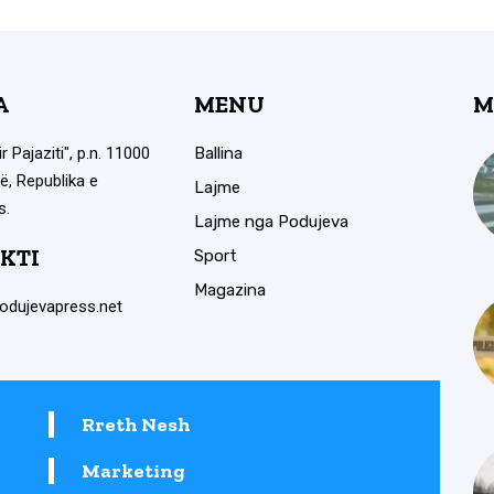
A
MENU
M
ir Pajaziti", p.n. 11000
Ballina
ë, Republika e
Lajme
s.
Lajme nga Podujeva
KTI
Sport
Magazina
odujevapress.net
Rreth Nesh
Marketing