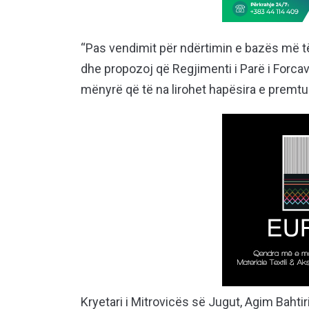
“Pas vendimit për ndërtimin e bazës më t
dhe propozoj që Regjimenti i Parë i Forca
mënyrë që të na lirohet hapësira e premtua
Kryetari i Mitrovicës së Jugut, Agim Bahti