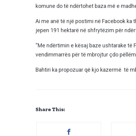
komune do të ndërtohet baza më e madhe
Ai me anë të një postimi në Facebook ka t
jepen 191 hektarë në shfrytëzim për ndër
“Me ndërtimin e kësaj baze ushtarake të F
vendimmarrës për të mbrojtur çdo pëllëmb
Bahtiri ka propozuar që kjo kazermë të mba
Share This: