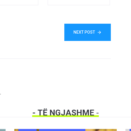
NEXT POST
.
- TË NGJASHME
-