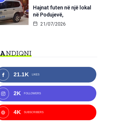
Hajnat futen në një lokal
në Podujevë,
21/07/2026
NA
NDIQNI
21.1K
LIKES
2K
FOLLOWERS
4K
SUBSCRIBERS