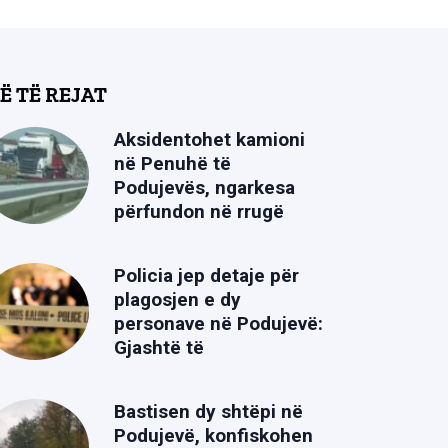
Ë TË REJAT
Aksidentohet kamioni
në Penuhë të
Podujevës, ngarkesa
përfundon në rrugë
Policia jep detaje për
plagosjen e dy
personave në Podujevë:
Gjashtë të
Bastisen dy shtëpi në
Podujevë, konfiskohen