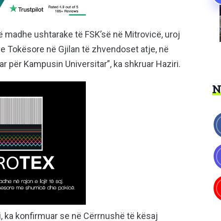
ë madhe ushtarake të FSK’së në Mitrovicë, uroj
ve Tokësore në Gjilan të zhvendoset atje, në
r për Kampusin Universitar”, ka shkruar Haziri.
ri, ka konfirmuar se në Cërrnushë të kësaj