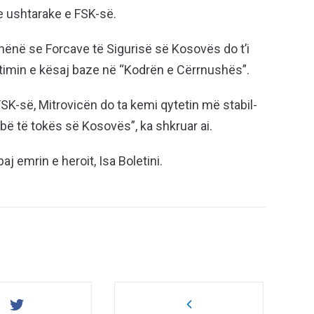
 ushtarake e FSK-së.
hënë se Forcave të Sigurisë së Kosovës do t’i
timin e kësaj baze në “Kodrën e Cërrnushës”.
SK-së, Mitrovicën do ta kemi qytetin më stabil-
ë të tokës së Kosovës”, ka shkruar ai.
j emrin e heroit, Isa Boletini.