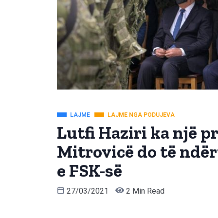
LAJME
LAJME NGA PODUJEVA
Lutfi Haziri ka një 
Mitrovicë do të ndë
e FSK-së
27/03/2021
2 Min Read