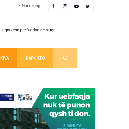
Marketing
, ngarkesa përfundon në rrugë
Policia jep detaj
KIVA
RAPORTO