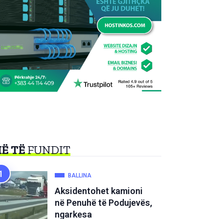
Ë TË
FUNDIT
BALLINA
Aksidentohet kamioni
në Penuhë të Podujevës,
ngarkesa