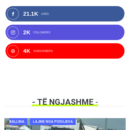
21.1K
LIKES
2K
FOLLOWERS
4K
SUBSCRIBERS
- TË NGJASHME
-
BALLINA
LAJME NGA PODUJEVA