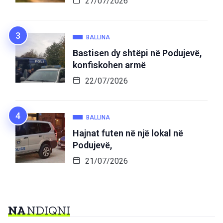
27/07/2026
BALLINA
Bastisen dy shtëpi në Podujevë,
konfiskohen armë
22/07/2026
BALLINA
Hajnat futen në një lokal në
Podujevë,
21/07/2026
NA
NDIQNI