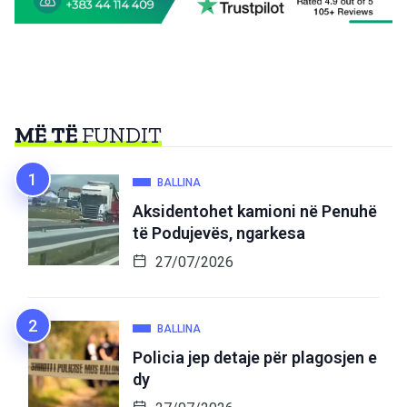
MË TË
FUNDIT
BALLINA
Aksidentohet kamioni në Penuhë
të Podujevës, ngarkesa
27/07/2026
BALLINA
Policia jep detaje për plagosjen e
dy