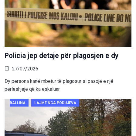
Policia jep detaje për plagosjen e dy
27/07/2026
Dy persona kanë mbetur të plagosur si pasojë e një
përleshjeje që ka eskaluar
BALLINA
LAJME NGA PODUJEVA