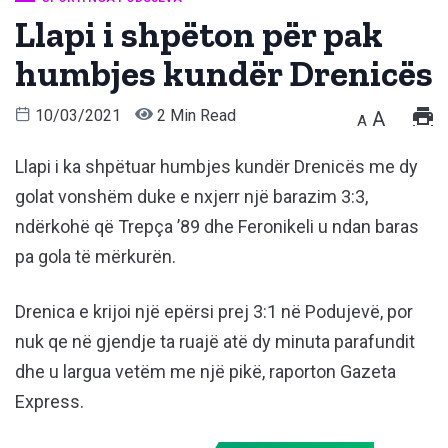
Llapi i shpëton për pak
humbjes kundër Drenicës
10/03/2021
2 Min Read
A
A
Llapi i ka shpëtuar humbjes kundër Drenicës me dy
golat vonshëm duke e nxjerr një barazim 3:3,
ndërkohë që Trepça ’89 dhe Feronikeli u ndan baras
pa gola të mërkurën.
Drenica e krijoi një epërsi prej 3:1 në Podujevë, por
nuk qe në gjendje ta ruajë atë dy minuta parafundit
dhe u largua vetëm me një pikë, raporton Gazeta
Express.