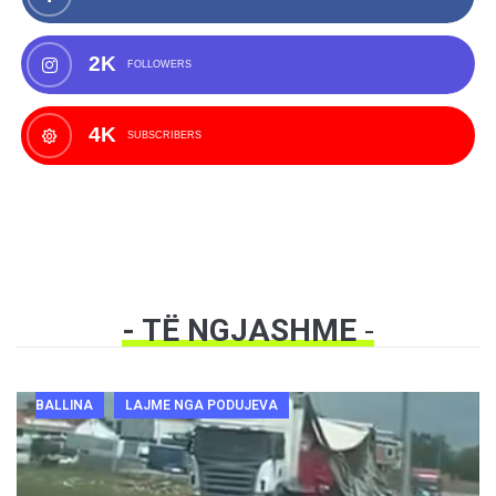
2K
FOLLOWERS
4K
SUBSCRIBERS
- TË NGJASHME
-
BALLINA
LAJME NGA PODUJEVA