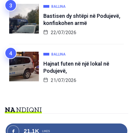
BALLINA
Bastisen dy shtëpi në Podujevë,
konfiskohen armë
22/07/2026
BALLINA
Hajnat futen në një lokal në
Podujevë,
21/07/2026
NA
NDIQNI
21.1K
LIKES