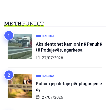
MË TË
FUNDIT
BALLINA
Aksidentohet kamioni në Penuhë
të Podujevës, ngarkesa
27/07/2026
BALLINA
Policia jep detaje për plagosjen e
dy
27/07/2026