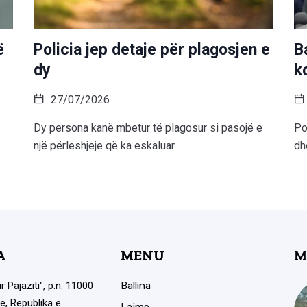
ë
Policia jep detaje për plagosjen e
B
dy
k
27/07/2026
Dy persona kanë mbetur të plagosur si pasojë e
Po
një përleshjeje që ka eskaluar
dh
A
MENU
M
ir Pajaziti", p.n. 11000
Ballina
ë, Republika e