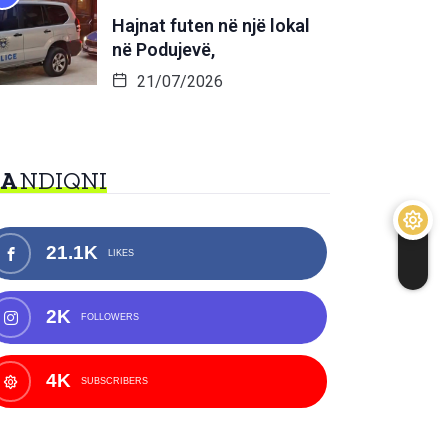
Hajnat futen në një lokal
në Podujevë,
21/07/2026
NA
NDIQNI
21.1K
LIKES
2K
FOLLOWERS
4K
SUBSCRIBERS