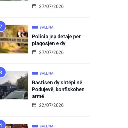
27/07/2026
BALLINA
Policia jep detaje për
plagosjen e dy
27/07/2026
BALLINA
Bastisen dy shtëpi në
Podujevë, konfiskohen
armë
22/07/2026
BALLINA