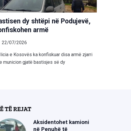
astisen dy shtëpi në Podujevë,
onfiskohen armë
22/07/2026
licia e Kosovës ka konfiskuar disa armë zjarri
e municion gjatë bastisjes së dy
Ë TË REJAT
Aksidentohet kamioni
në Penuhë të