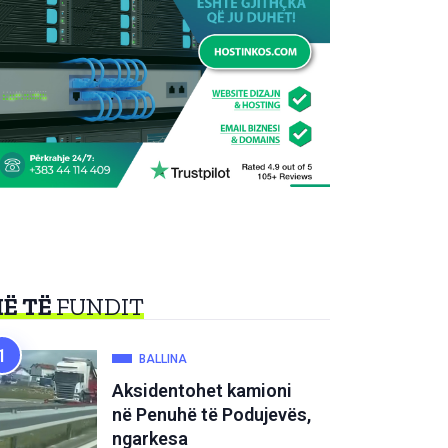
Ë TË
FUNDIT
BALLINA
Aksidentohet kamioni
në Penuhë të Podujevës,
ngarkesa