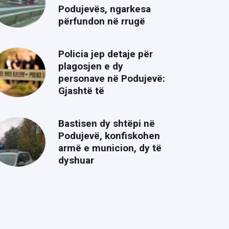
Podujevës, ngarkesa
përfundon në rrugë
Policia jep detaje për
plagosjen e dy
personave në Podujevë:
Gjashtë të
Bastisen dy shtëpi në
Podujevë, konfiskohen
armë e municion, dy të
dyshuar