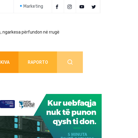
Marketing
, ngarkesa përfundon në rrugë
Policia jep detaj
KIVA
RAPORTO