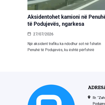
Aksidentohet kamioni në Penuh
të Podujevës, ngarkesa
27/07/2026
Një aksident trafiku ka ndodhur sot në fshatin
Penuhë të Podujevës, ku është përfshirë
ADRES
Rr. "Zah
Podujev