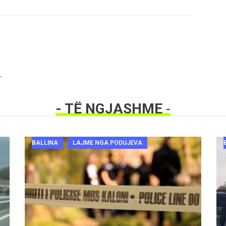
.
- TË NGJASHME
-
BALLINA
LAJME NGA PODUJEVA