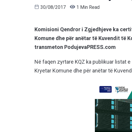
30/08/2017
1 Min Read
Komisioni Qendror i Zgjedhjeve ka certi
Komune dhe për anëtar të Kuvendit të Ko
transmeton PodujevaPRESS.com
Në faqen zyrtare KQZ ka publikuar listat e
Kryetar Komune dhe për anëtar të Kuvend