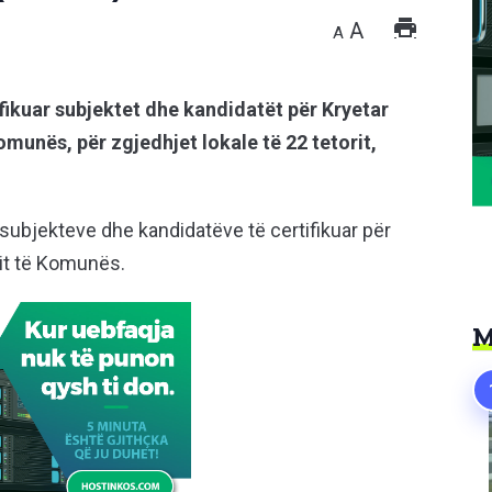
A
A
fikuar subjektet dhe kandidatët për Kryetar
munës, për zgjedhjet lokale të 22 tetorit,
 subjekteve dhe kandidatëve të certifikuar për
it të Komunës.
M