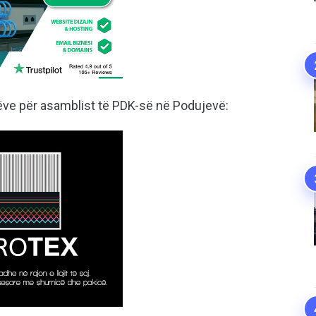
tëve për asamblist të PDK-së në Podujevë: