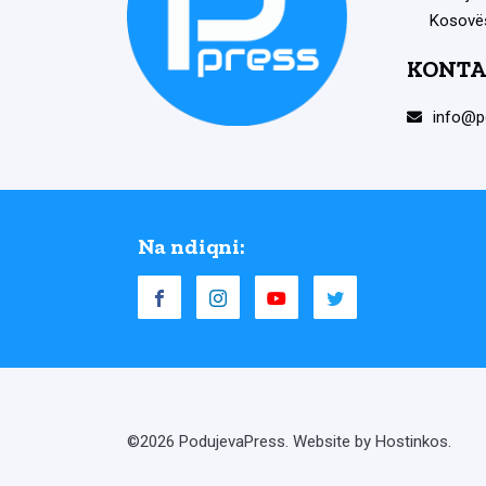
Kosovë
KONTA
info@p
Na ndiqni:
©2026 PodujevaPress. Website by Hostinkos.