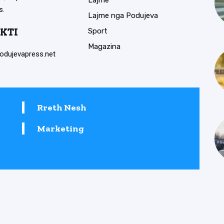
Lajme
s.
Lajme nga Podujeva
KTI
Sport
Magazina
odujevapress.net
Rreth Nesh
Marketing