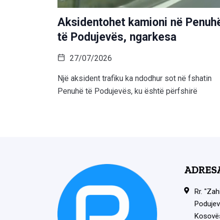
Aksidentohet kamioni në Penuh
të Podujevës, ngarkesa
27/07/2026
Një aksident trafiku ka ndodhur sot në fshatin
Penuhë të Podujevës, ku është përfshirë
ADRES
Rr. "Zah
Podujev
Kosovë