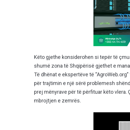
Këto gjethe konsiderohen si tepër të çm
shumë zona të Shqipërisë gjethet e mana
Të dhënat e ekspertëve të “AgroWeb.org” 
për trajtimin e një sërë problemesh shënd
prej mënyrave për të përfituar këto vlera.
mbrojtjen e zemrës.