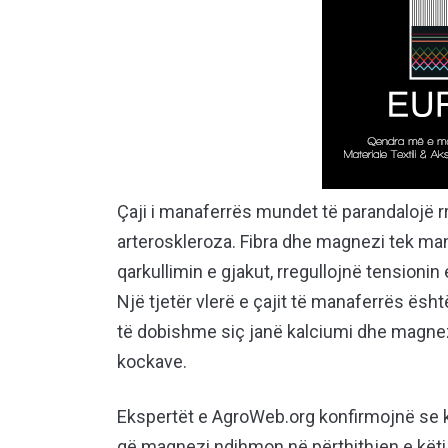
Çaji i manaferrës mundet të parandalojë 
arteroskleroza. Fibra dhe magnezi tek ma
qarkullimin e gjakut, rregullojnë tensionin
Një tjetër vlerë e çajit të manaferrës ës
të dobishme siç janë kalciumi dhe magnezi
kockave.
Ekspertët e AgroWeb.org konfirmojnë se 
që magnezi ndihmon në përthithjen e këtij 