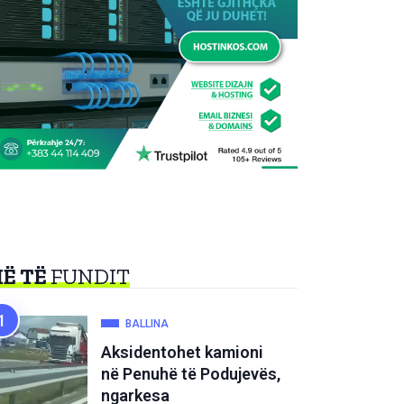
Ë TË
FUNDIT
BALLINA
Aksidentohet kamioni
në Penuhë të Podujevës,
ngarkesa