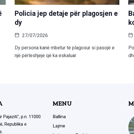
ë
Policia jep detaje për plagosjen e
B
dy
k
27/07/2026
Dy persona kanë mbetur të plagosur si pasojë e
Po
një përleshjeje që ka eskaluar
dh
A
MENU
M
ir Pajaziti", p.n. 11000
Ballina
ë, Republika e
Lajme
s.