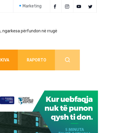
Marketing
, ngarkesa përfundon në rrugë
Policia jep detaj
KIVA
RAPORTO