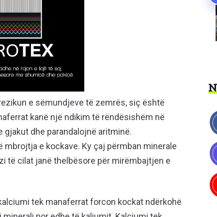
rrezikun e sëmundjeve të zemrës, siç është
naferrat kanë një ndikim të rëndësishëm në
 e gjakut dhe parandalojnë aritminë.
htë mbrojtja e kockave. Ky çaj përmban minerale
 të cilat janë thelbësore për mirëmbajtjen e
kalciumi tek manaferrat forcon kockat ndërkohë
minerali por edhe të kaliumit. Kalciumi tek