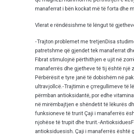
manaferrat i bën kockat më të forta dhe m
Vlerat e rëndësishme të lëngut të gjethev
-Trajton problemet me tretjenDisa studime
patretshme që gjendet tek manaferrat dhe
Fibrat stimulojnë përthithjen e ujit në zorr
manaferrës dhe gjetheve të tij është një z
Përbërësit e tyre janë të dobishëm në pa
ultravjollcë.-Trajtimin e çrregullimeve të 
përmban antioksidantë, por edhe vitaminat E
në mirëmbajtjen e shëndetit të lëkurës dh
funksioneve të trurit Çaji i manaferrës ë
njohëse të trupit dhe trurit.-AntioksiduesFr
antioksiduesish. Çaji i manaferrës është g