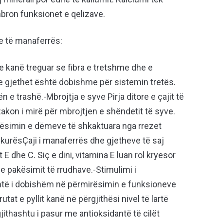
bron funksionet e qelizave.
e të manaferrës:
 kanë treguar se fibra e tretshme dhe e
 gjethet është dobishme për sistemin tretës.
ën e trashë.-Mbrojtja e syve Pirja ditore e çajit të
akon i mirë për mbrojtjen e shëndetit të syve.
kësimin e dëmeve të shkaktuara nga rrezet
lëkurësÇaji i manaferrës dhe gjetheve të saj
 dhe C. Siç e dini, vitamina E luan rol kryesor
e pakësimit të rrudhave.-Stimulimi i
shtë i dobishëm në përmirësimin e funksioneve
utat e pyllit kanë në përgjithësi nivel të lartë
jithashtu i pasur me antioksidantë të cilët