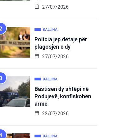
27/07/2026
BALLINA
Policia jep detaje për
plagosjen e dy
27/07/2026
BALLINA
Bastisen dy shtëpi në
Podujevë, konfiskohen
armë
22/07/2026
BALLINA