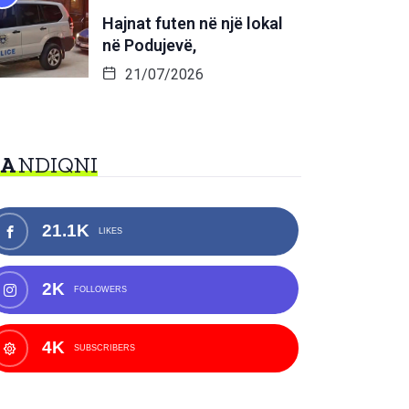
Hajnat futen në një lokal
në Podujevë,
21/07/2026
NA
NDIQNI
21.1K
LIKES
2K
FOLLOWERS
4K
SUBSCRIBERS