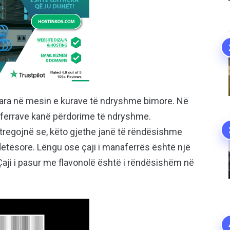
uara në mesin e kurave të ndryshme bimore. Në
ferrave kanë përdorime të ndryshme.
tregojnë se, këto gjethe janë të rëndësishme
etësore. Lëngu ose çaji i manaferrës është një
 Çaji i pasur me flavonolë është i rëndësishëm në