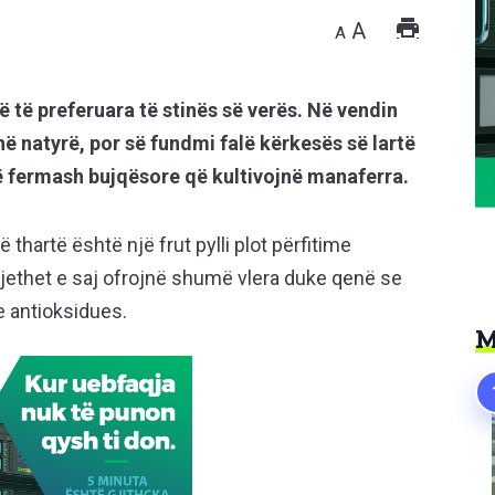
A
A
 të preferuara të stinës së verës. Në vendin
 natyrë, por së fundmi falë kërkesës së lartë
ërë fermash bujqësore që kultivojnë manaferra.
thartë është një frut pylli plot përfitime
jethet e saj ofrojnë shumë vlera duke qenë se
e antioksidues.
M