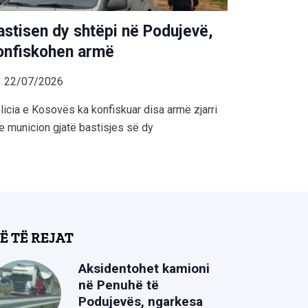
astisen dy shtëpi në Podujevë,
onfiskohen armë
22/07/2026
licia e Kosovës ka konfiskuar disa armë zjarri
e municion gjatë bastisjes së dy
Ë TË REJAT
Aksidentohet kamioni
në Penuhë të
Podujevës, ngarkesa