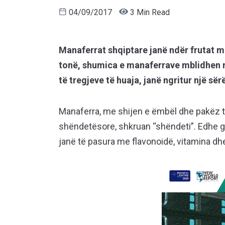
04/09/2017
3 Min Read
Manaferrat shqiptare janë ndër frutat më
tonë, shumica e manaferrave mblidhen në
të tregjeve të huaja, janë ngritur një s
Manaferra, me shijen e ëmbël dhe pakëz të 
shëndetësore, shkruan “shëndeti”. Edhe g
janë të pasura me flavonoidë, vitamina dh