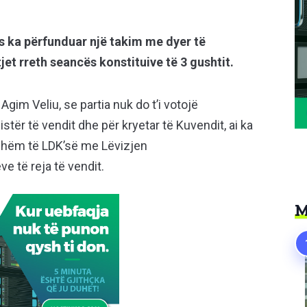
s ka përfunduar një takim me dyer të
tjet rreth seancës konstituive të 3 gushtit.
Agim Veliu, se partia nuk do t’i votojë
stër të vendit dhe për kryetar të Kuvendit, ai ka
shëm të LDK’së me Lëvizjen
e të reja të vendit.
M