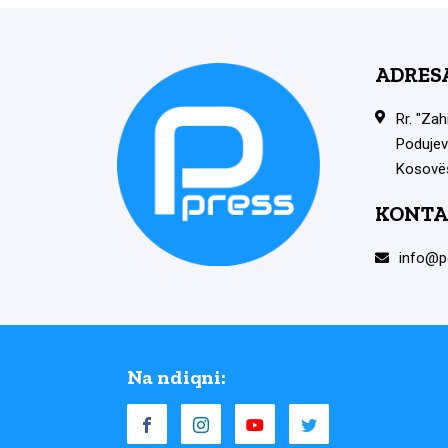
ADRES
Rr. "Zah
Podujev
Kosovë
KONTA
info@p
Na ndiqni: