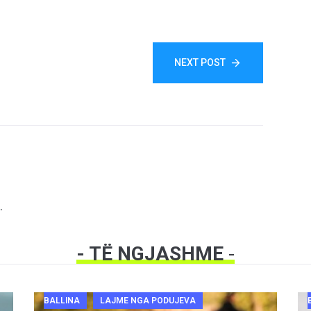
NEXT POST
.
- TË NGJASHME
-
BALLINA
LAJME NGA PODUJEVA