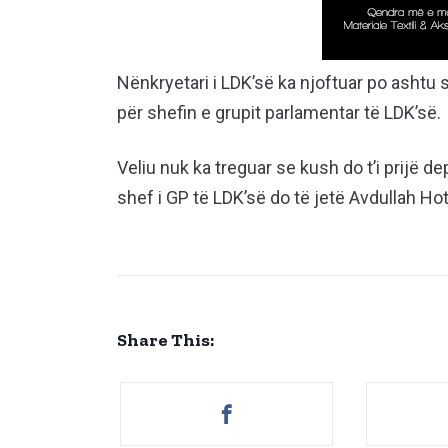
Nënkryetari i LDK’së ka njoftuar po ashtu
për shefin e grupit parlamentar të LDK’së.
Veliu nuk ka treguar se kush do t’i prijë 
shef i GP të LDK’së do të jetë Avdullah Hot
Share This: