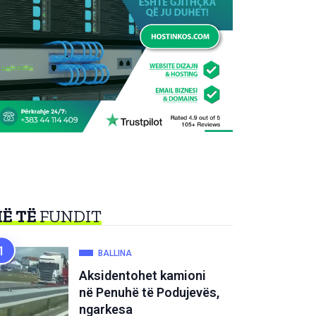
Ë TË
FUNDIT
BALLINA
Aksidentohet kamioni
në Penuhë të Podujevës,
ngarkesa