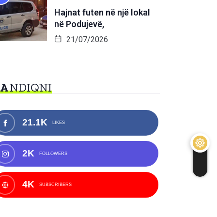
Hajnat futen në një lokal
në Podujevë,
21/07/2026
NA
NDIQNI
21.1K
LIKES
2K
FOLLOWERS
4K
SUBSCRIBERS