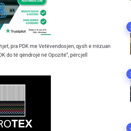
edhjet, pra PDK me Vetëvendosjen, qysh e rrëzuan
DK do të qëndrojë në Opozitë”, përcjell