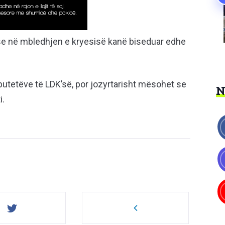
 se në mbledhjen e kryesisë kanë biseduar edhe
deputetëve të LDK’së, por jozyrtarisht mësohet se
i.