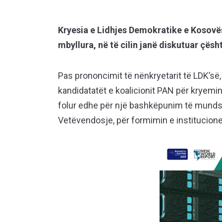
Kryesia e Lidhjes Demokratike e Kosovë
mbyllura, në të cilin janë diskutuar çësh
Pas prononcimit të nënkryetarit të LDK’së, 
kandidatatët e koalicionit PAN për kryemini
folur edhe për një bashkëpunim të mund
Vetëvendosje, për formimin e institucionev