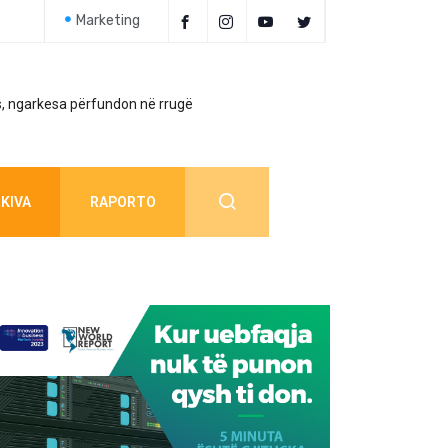
Marketing
, ngarkesa përfundon në rrugë
Policia jep detaj
KIVA
RAPORTO