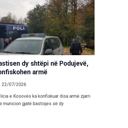
astisen dy shtëpi në Podujevë,
onfiskohen armë
22/07/2026
licia e Kosovës ka konfiskuar disa armë zjarri
e municion gjatë bastisjes së dy