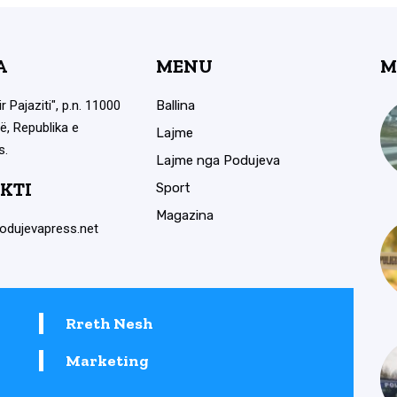
A
MENU
M
ir Pajaziti", p.n. 11000
Ballina
ë, Republika e
Lajme
s.
Lajme nga Podujeva
KTI
Sport
Magazina
odujevapress.net
Rreth Nesh
Marketing