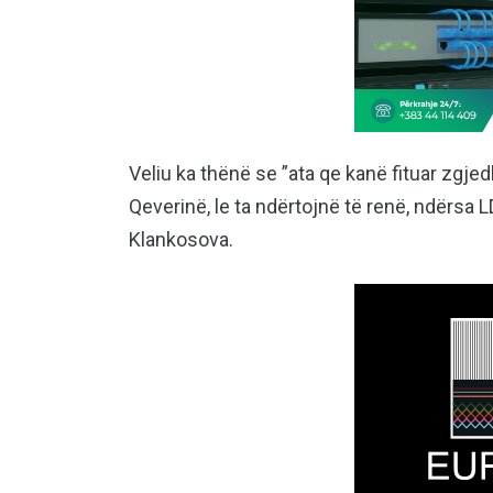
Veliu ka thënë se ”ata qe kanë fituar zgj
Qeverinë, le ta ndërtojnë të renë, ndërsa L
Klankosova.