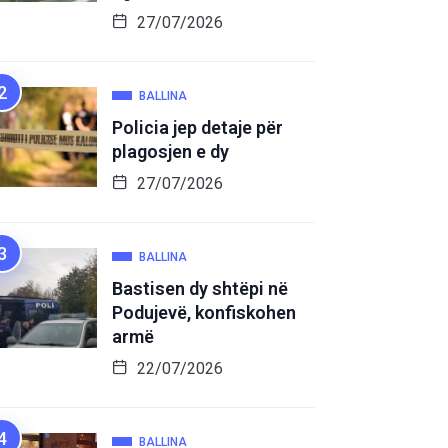
27/07/2026
BALLINA
Policia jep detaje për
plagosjen e dy
27/07/2026
BALLINA
Bastisen dy shtëpi në
Podujevë, konfiskohen
armë
22/07/2026
BALLINA