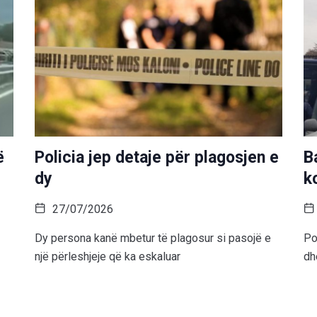
ë
Policia jep detaje për plagosjen e
B
dy
k
27/07/2026
Dy persona kanë mbetur të plagosur si pasojë e
Po
një përleshjeje që ka eskaluar
dh