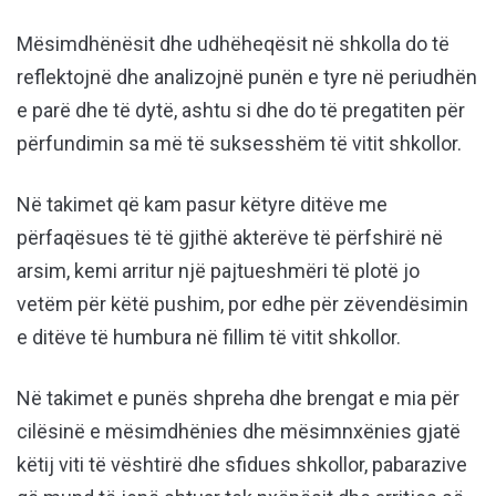
Mësimdhënësit dhe udhëheqësit në shkolla do të
reflektojnë dhe analizojnë punën e tyre në periudhën
e parë dhe të dytë, ashtu si dhe do të pregatiten për
përfundimin sa më të suksesshëm të vitit shkollor.
Në takimet që kam pasur këtyre ditëve me
përfaqësues të të gjithë akterëve të përfshirë në
arsim, kemi arritur një pajtueshmëri të plotë jo
vetëm për këtë pushim, por edhe për zëvendësimin
e ditëve të humbura në fillim të vitit shkollor.
Në takimet e punës shpreha dhe brengat e mia për
cilësinë e mësimdhënies dhe mësimnxënies gjatë
këtij viti të vështirë dhe sfidues shkollor, pabarazive