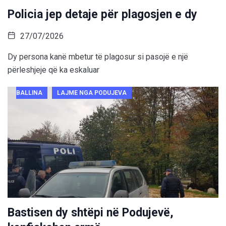
Policia jep detaje për plagosjen e dy
27/07/2026
Dy persona kanë mbetur të plagosur si pasojë e një
përleshjeje që ka eskaluar
BALLINA
LAJME NGA PODUJEVA
Bastisen dy shtëpi në Podujevë,