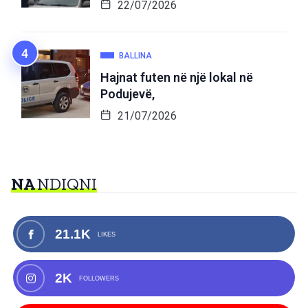
22/07/2026
BALLINA
Hajnat futen në një lokal në
Podujevë,
21/07/2026
NA
NDIQNI
21.1K
LIKES
2K
FOLLOWERS