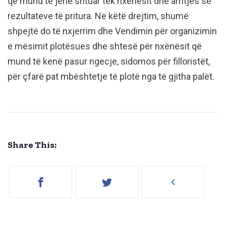
që mund të jenë shtuar tek nxënësit dhe arritjes së
rezultateve të pritura. Në këtë drejtim, shumë
shpejtë do të nxjerrim dhe Vendimin për organizimin
e mësimit plotësues dhe shtesë për nxënësit që
mund të kenë pasur ngecje, sidomos për filloristët,
për çfarë pat mbështetje të plotë nga të gjitha palët.
Share This: