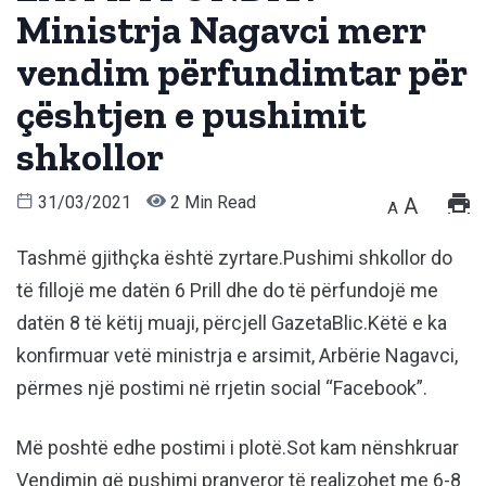
Ministrja Nagavci merr
vendim përfundimtar për
çështjen e pushimit
shkollor
31/03/2021
2 Min Read
A
A
Tashmë gjithçka është zyrtare.Pushimi shkollor do
të fillojë me datën 6 Prill dhe do të përfundojë me
datën 8 të këtij muaji, përcjell GazetaBlic.Këtë e ka
konfirmuar vetë ministrja e arsimit, Arbërie Nagavci,
përmes një postimi në rrjetin social “Facebook”.
Më poshtë edhe postimi i plotë.Sot kam nënshkruar
Vendimin që pushimi pranveror të realizohet me 6-8