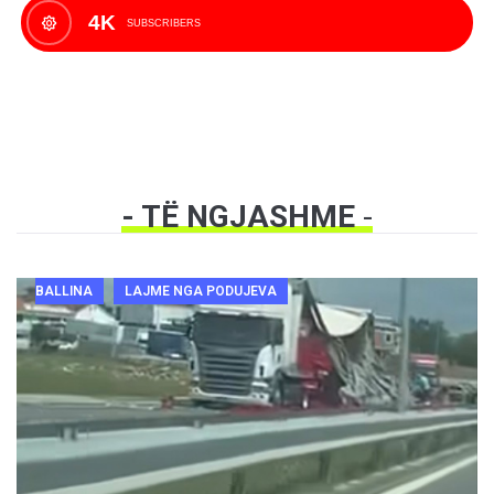
4K
SUBSCRIBERS
- TË NGJASHME
-
BALLINA
LAJME NGA PODUJEVA