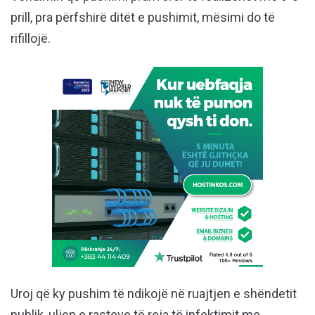
prill, pra përfshirë ditët e pushimit, mësimi do të
rifillojë.
Uroj që ky pushim të ndikojë në ruajtjen e shëndetit
publik, uljen e rasteve të reja të infektimit me